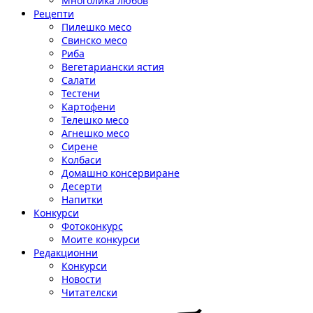
Многолика любов
Рецепти
Пилешко месо
Свинско месо
Риба
Вегетариански ястия
Салати
Тестени
Картофени
Телешко месо
Агнешко месо
Сирене
Колбаси
Домашно консервиране
Десерти
Напитки
Конкурси
Фотоконкурс
Моите конкурси
Редакционни
Конкурси
Новости
Читателски