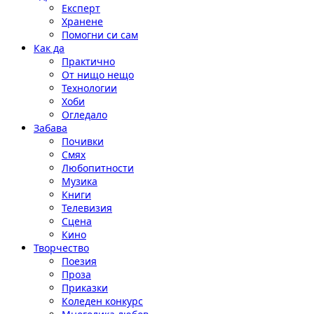
Експерт
Хранене
Помогни си сам
Как да
Практично
От нищо нещо
Технологии
Хоби
Огледало
Забава
Почивки
Смях
Любопитности
Музика
Книги
Телевизия
Сцена
Кино
Творчество
Поезия
Проза
Приказки
Коледен конкурс