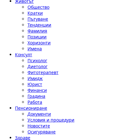
Животът
Общество
Кратки
Пътуване
Тенденции
Фамилия
Позиции
Хоризонти
Имена
Консулт
Психолог
Диетолог
Фитотерапевт
Имидж
Юрист
Финанси
Градина
Работа
Пенсиониране
Документи
Условия и процедури
Новостите
Осигуряване
Здраве