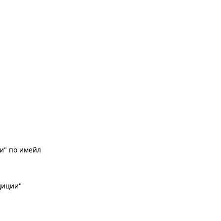
и" по имейл
адиции"