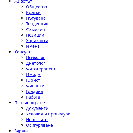
Животът
Общество
Кратки
Пътуване
Тенденции
Фамилия
Позиции
Хоризонти
Имена
Консулт
Психолог
Диетолог
Фитотерапевт
Имидж
Юрист
Финанси
Градина
Работа
Пенсиониране
Документи
Условия и процедури
Новостите
Осигуряване
Здраве