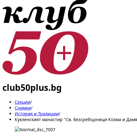
club50plus.bg
Секции
/
Снимки
/
История и Традиции
/
Кукленският манастир "Св. безсребърници Козма и Дам