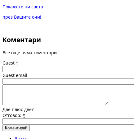
Покажете ни света
през Вашите очи!
Коментари
Все още няма коментари
Guest
*
Guest email
Две плюс две?
Отговор:
*
За нас