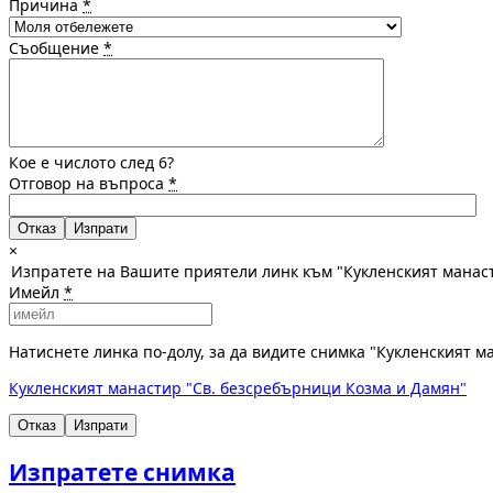
Причина
*
Съобщение
*
Кое е числото след 6?
Отговор на въпроса
*
Отказ
×
Изпратете на Вашите приятели линк към "Кукленският манас
Имейл
*
Натиснете линка по-долу, за да видите снимка "Кукленският 
Кукленският манастир "Св. безсребърници Козма и Дамян"
Отказ
Изпрати
Изпратете снимка