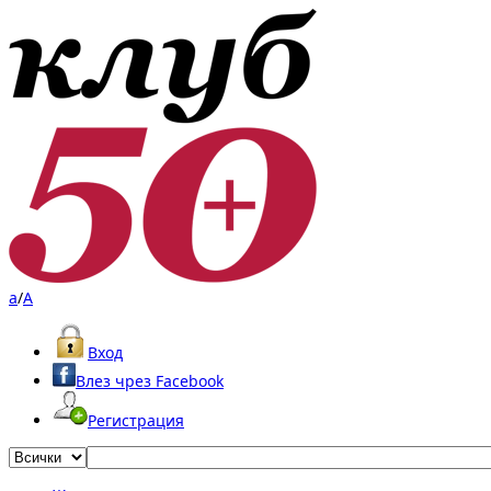
a
/
A
Вход
Влез чрез Facebook
Регистрация