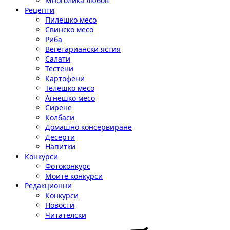
Многолика любов
Рецепти
Пилешко месо
Свинско месо
Риба
Вегетариански ястия
Салати
Тестени
Картофени
Телешко месо
Агнешко месо
Сирене
Колбаси
Домашно консервиране
Десерти
Напитки
Конкурси
Фотоконкурс
Моите конкурси
Редакционни
Конкурси
Новости
Читателски