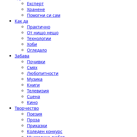
Експерт
Хранене
Помогни си сам
Как да
Практично
От нищо нещо
Технологии
Хоби
Огледало
Забава
Почивки
Смях
Любопитности
Музика
Книги
Телевизия
Сцена
Кино
Творчество
Поезия
Проза
Приказки
Коледен конкурс