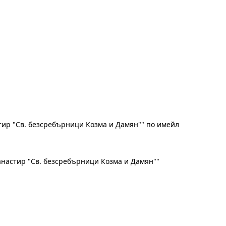
тир "Св. безсребърници Козма и Дамян"" по имейл
манастир "Св. безсребърници Козма и Дамян""