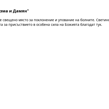
озма и Дамян"
 е свещено място за поклонение и упование на болните. Светин
та за присъствието в особена сила на Божията благодат тук.