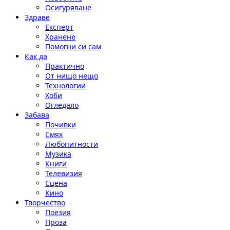
Осигуряване
Здраве
Експерт
Хранене
Помогни си сам
Как да
Практично
От нищо нещо
Технологии
Хоби
Огледало
Забава
Почивки
Смях
Любопитности
Музика
Книги
Телевизия
Сцена
Кино
Творчество
Поезия
Проза