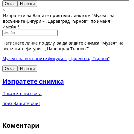
Отказ
×
Изпратете на Вашите приятели линк към "Музеят на
восъчните фигури – „Царевград Търнов“" по имейл
Имейл
*
Натиснете линка по-долу, за да видите снимка "Музеят на
восъчните фигури – „Царевград Търнов“"
Музеят на восъчните фигури – „Царевград Търнов“
Отказ
Изпрати
Изпратете снимка
Покажете ни света
през Вашите очи!
Коментари