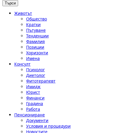
Животът
Общество
Кратки
Пътуване
Тенденции
Фамилия
Позиции
Хоризонти
Имена
Консулт
Психолог
Диетолог
Фитотерапевт
Имидж
Юрист
Финанси
Градина
Работа
Пенсиониране
Документи
Условия и процедури
Новостите