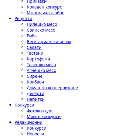
Приказки
Коледен конкурс
Многолика любов
Рецепти
Пилешко месо
Свинско месо
Риба
Вегетариански ястия
Салати
Тестени
Картофени
Телешко месо
Агнешко месо
Сирене
Колбаси
Домашно консервиране
Десерти
Напитки
Конкурси
Фотоконкурс
Моите конкурси
Редакционни
Конкурси
Новости