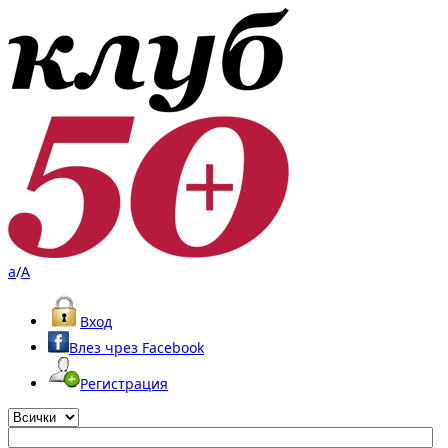
a
/
A
Вход
Влез чрез Facebook
Регистрация