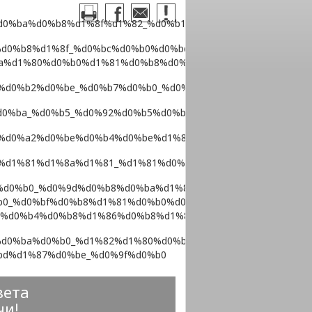
вета
чи!