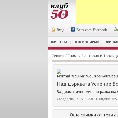
Вход
Влез чрез Facebook
ЖИВОТЪТ
ПЕНСИОНИРАНЕ
ФИНАН
Секции
/
Снимки
/
История и Традиц
Над църквата Успение Б
За драматично минало разказва 
Създадена на 18.09.2013 г. Видяна 1657
Още снимки от този а