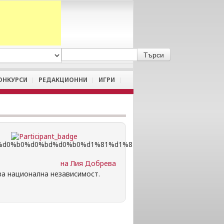
A
/
a
ОНКУРСИ
РЕДАКЦИОННИ
ИГРИ
на Лия Добрева
за национална независимост.