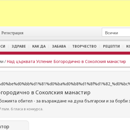
Регистрация
СИ
ЗДРАВЕ
КАК ДА
ЗАБАВА
ТВОРЧЕСТВО
РЕЦЕПТИ
К
ии
/
Над църквата Успение Богородично в Соколския манастир
огородично в Соколския манастир
божията обител - за възраждане на духа български и за борби 
 пъти. 6 гласа в конкурса.
втор