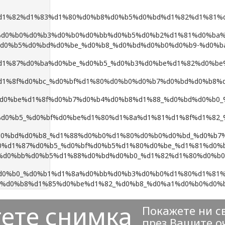
ете снимка
Покажете ни с
през Вашите о