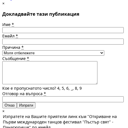
×
Докладвайте тази публикация
Име
*
Емайл
*
Причина
*
Съобщение
*
Кое е пропуснатото число? 4, 5, 6, _, 8, 9
Отговор на въпроса
*
Отказ
×
Изпратете на Вашите приятели линк към "Откриване на
Първи международен танцов фестивал "Пъстър свят" -
Панагюрище" по имейл