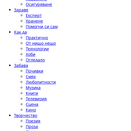
Осигуряване
Здраве
Експерт
Хранене
Помогни си сам
Как да
Практично
От нищо нещо
Технологии
Хоби
Огледало
Забава
Почивки
Смях
Любопитности
Музика
Книги
Телевизия
Сцена
Кино
Творчество
Поезия
Проза