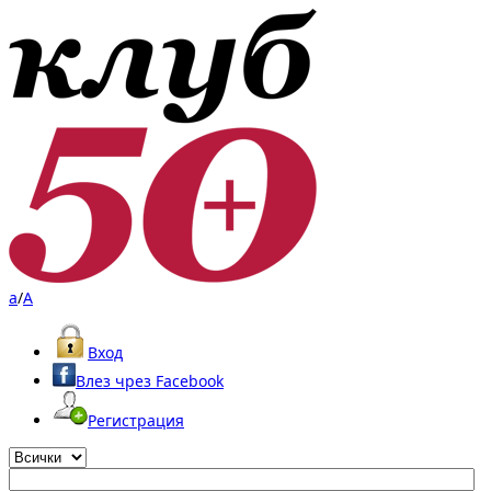
a
/
A
Вход
Влез чрез Facebook
Регистрация