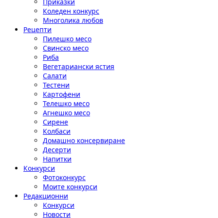
Приказки
Коледен конкурс
Многолика любов
Рецепти
Пилешко месо
Свинско месо
Риба
Вегетариански ястия
Салати
Тестени
Картофени
Телешко месо
Агнешко месо
Сирене
Колбаси
Домашно консервиране
Десерти
Напитки
Конкурси
Фотоконкурс
Моите конкурси
Редакционни
Конкурси
Новости