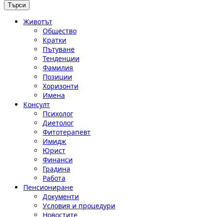
Животът
Общество
Кратки
Пътуване
Тенденции
Фамилия
Позиции
Хоризонти
Имена
Консулт
Психолог
Диетолог
Фитотерапевт
Имидж
Юрист
Финанси
Градина
Работа
Пенсиониране
Документи
Условия и процедури
Новостите