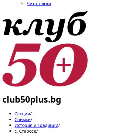
Читателски
club50plus.bg
Секции
/
Снимки
/
История и Традиции
/
с. Старосел