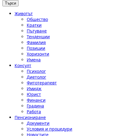
Животът
Общество
Кратки
Пътуване
Тенденции
Фамилия
Позиции
Хоризонти
Имена
Консулт
Психолог
Диетолог
Фитотерапевт
Имидж
Юрист
Финанси
Градина
Работа
Пенсиониране
Документи
Условия и процедури
Новостите