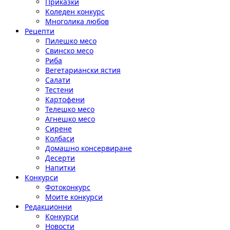
Приказки
Коледен конкурс
Многолика любов
Рецепти
Пилешко месо
Свинско месо
Риба
Вегетариански ястия
Салати
Тестени
Картофени
Телешко месо
Агнешко месо
Сирене
Колбаси
Домашно консервиране
Десерти
Напитки
Конкурси
Фотоконкурс
Моите конкурси
Редакционни
Конкурси
Новости