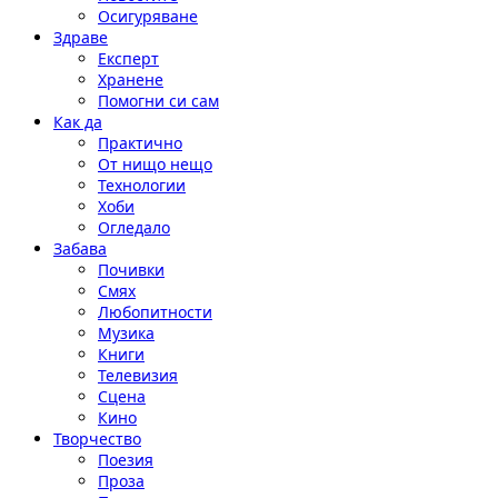
Осигуряване
Здраве
Експерт
Хранене
Помогни си сам
Как да
Практично
От нищо нещо
Технологии
Хоби
Огледало
Забава
Почивки
Смях
Любопитности
Музика
Книги
Телевизия
Сцена
Кино
Творчество
Поезия
Проза