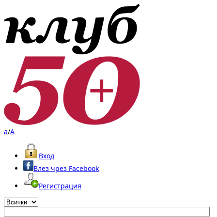
a
/
A
Вход
Влез чрез Facebook
Регистрация