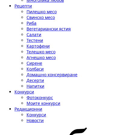
Многолика любов
Рецепти
Пилешко месо
Свинско месо
Риба
Вегетариански ястия
Салати
Тестени
Картофени
Телешко месо
Агнешко месо
Сирене
Колбаси
Домашно консервиране
Десерти
Напитки
Конкурси
Фотоконкурс
Моите конкурси
Редакционни
Конкурси
Новости