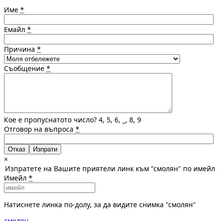
Име
*
Емайл
*
Причина
*
Съобщение
*
Кое е пропуснатото число? 4, 5, 6, _, 8, 9
Отговор на въпроса
*
Отказ
×
Изпратете на Вашите приятели линк към "смолян" по имейл
Имейл
*
Натиснете линка по-долу, за да видите снимка "смолян"
смолян