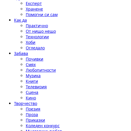
Експерт
Хранене
Помогни си сам
Как да
Практично
От нищо нещо
Технологии
Хоби
Огледало
Забава
Почивки
Смях
Любопитности
Музика
Книги
Телевизия
Сцена
Кино
Творчество
Поезия
Проза
Приказки
Коледен конкурс