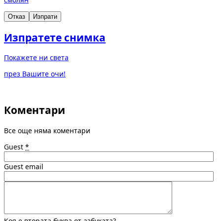
Отказ
Изпрати
Изпратете снимка
Покажете ни света
през Вашите очи!
Коментари
Все още няма коментари
Guest
*
Guest email
Коя е втората буква от азбуката?