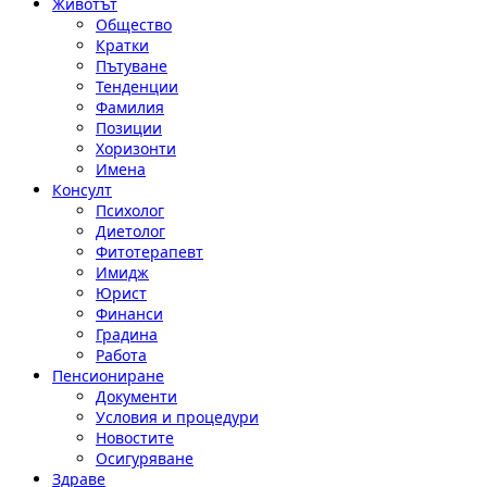
Животът
Общество
Кратки
Пътуване
Тенденции
Фамилия
Позиции
Хоризонти
Имена
Консулт
Психолог
Диетолог
Фитотерапевт
Имидж
Юрист
Финанси
Градина
Работа
Пенсиониране
Документи
Условия и процедури
Новостите
Осигуряване
Здраве