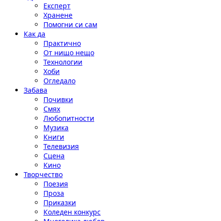
Експерт
Хранене
Помогни си сам
Как да
Практично
От нищо нещо
Технологии
Хоби
Огледало
Забава
Почивки
Смях
Любопитности
Музика
Книги
Телевизия
Сцена
Кино
Творчество
Поезия
Проза
Приказки
Коледен конкурс