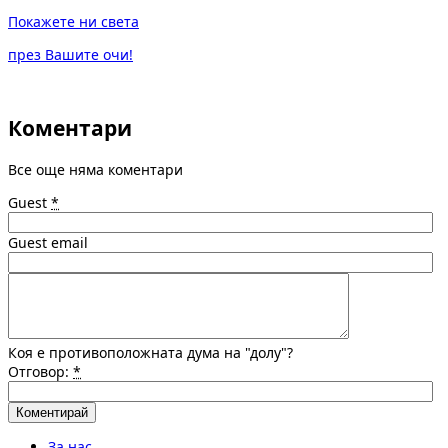
Покажете ни света
през Вашите очи!
Коментари
Все още няма коментари
Guest
*
Guest email
Коя е противоположната дума на "долу"?
Отговор:
*
За нас