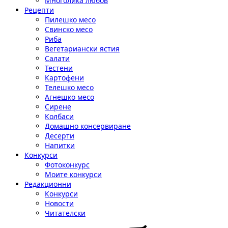
Многолика любов
Рецепти
Пилешко месо
Свинско месо
Риба
Вегетариански ястия
Салати
Тестени
Картофени
Телешко месо
Агнешко месо
Сирене
Колбаси
Домашно консервиране
Десерти
Напитки
Конкурси
Фотоконкурс
Моите конкурси
Редакционни
Конкурси
Новости
Читателски