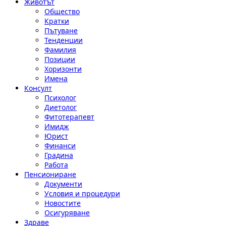
Животът
Общество
Кратки
Пътуване
Тенденции
Фамилия
Позиции
Хоризонти
Имена
Консулт
Психолог
Диетолог
Фитотерапевт
Имидж
Юрист
Финанси
Градина
Работа
Пенсиониране
Документи
Условия и процедури
Новостите
Осигуряване
Здраве