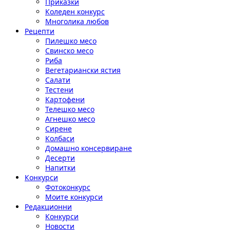
Приказки
Коледен конкурс
Многолика любов
Рецепти
Пилешко месо
Свинско месо
Риба
Вегетариански ястия
Салати
Тестени
Картофени
Телешко месо
Агнешко месо
Сирене
Колбаси
Домашно консервиране
Десерти
Напитки
Конкурси
Фотоконкурс
Моите конкурси
Редакционни
Конкурси
Новости