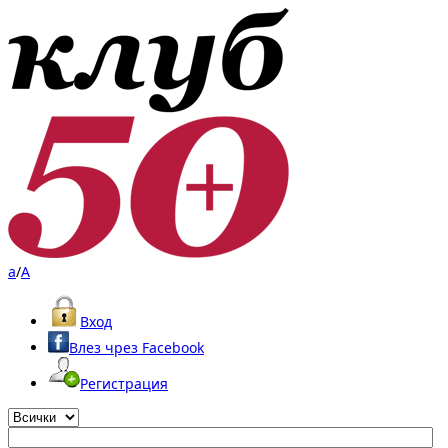
a
/
A
Вход
Влез чрез Facebook
Регистрация