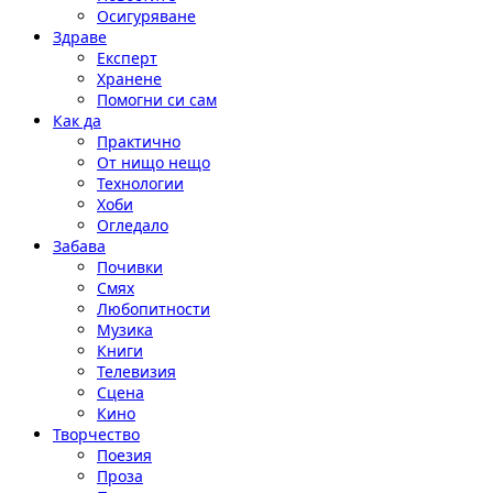
Осигуряване
Здраве
Експерт
Хранене
Помогни си сам
Как да
Практично
От нищо нещо
Технологии
Хоби
Огледало
Забава
Почивки
Смях
Любопитности
Музика
Книги
Телевизия
Сцена
Кино
Творчество
Поезия
Проза