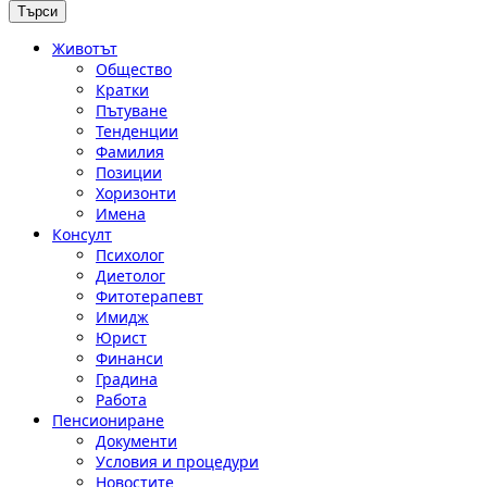
Животът
Общество
Кратки
Пътуване
Тенденции
Фамилия
Позиции
Хоризонти
Имена
Консулт
Психолог
Диетолог
Фитотерапевт
Имидж
Юрист
Финанси
Градина
Работа
Пенсиониране
Документи
Условия и процедури
Новостите