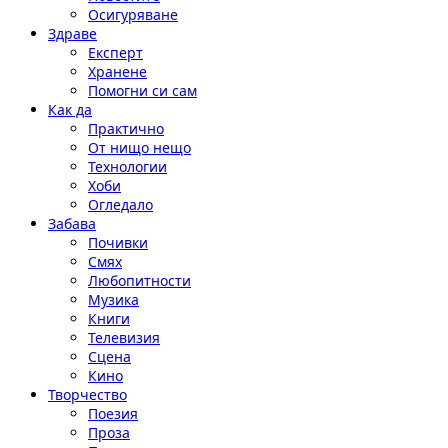
Осигуряване
Здраве
Експерт
Хранене
Помогни си сам
Как да
Практично
От нищо нещо
Технологии
Хоби
Огледало
Забава
Почивки
Смях
Любопитности
Музика
Книги
Телевизия
Сцена
Кино
Творчество
Поезия
Проза