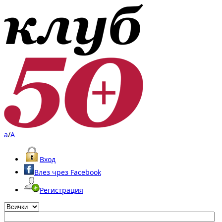
a
/
A
Вход
Влез чрез Facebook
Регистрация