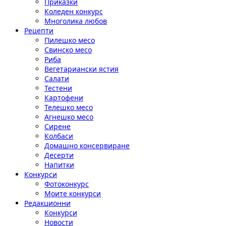
Приказки
Коледен конкурс
Многолика любов
Рецепти
Пилешко месо
Свинско месо
Риба
Вегетариански ястия
Салати
Тестени
Картофени
Телешко месо
Агнешко месо
Сирене
Колбаси
Домашно консервиране
Десерти
Напитки
Конкурси
Фотоконкурс
Моите конкурси
Редакционни
Конкурси
Новости