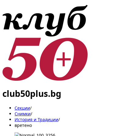
club50plus.bg
Секции
/
Снимки
/
История и Традиции
/
вретено