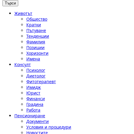
Животът
Общество
Кратки
Пътуване
Тенденции
Фамилия
Позиции
Хоризонти
Имена
Консулт
Психолог
Диетолог
Фитотерапевт
Имидж
Юрист
Финанси
Градина
Работа
Пенсиониране
Документи
Условия и процедури
Новостите