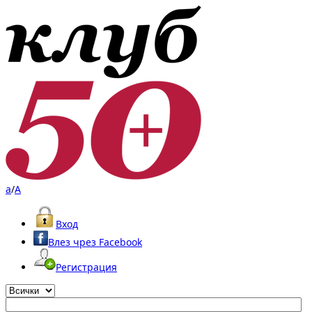
a
/
A
Вход
Влез чрез Facebook
Регистрация