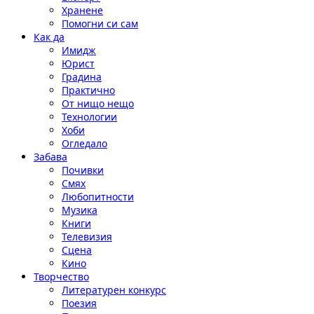
Хранене
Помогни си сам
Как да
Имидж
Юрист
Градина
Практично
От нищо нещо
Технологии
Хоби
Огледало
Забава
Почивки
Смях
Любопитности
Музика
Книги
Телевизия
Сцена
Кино
Творчество
Литературен конкурс
Поезия