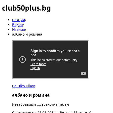
club50plus.bg
Секции
/
Видеo
/
Италия
/
албано и ромина
на Diko Dikov
албано и ромина
Незабравими ...страхотна песен
Създадено на 28.06.2014 г. Видяна 53 пъти. 9