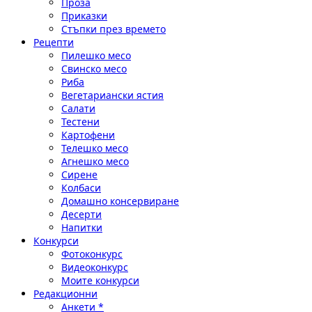
Проза
Приказки
Стъпки през времето
Рецепти
Пилешко месо
Свинско месо
Риба
Вегетариански ястия
Салати
Тестени
Картофени
Телешко месо
Агнешко месо
Сирене
Колбаси
Домашно консервиране
Десерти
Напитки
Конкурси
Фотоконкурс
Видеоконкурс
Моите конкурси
Редакционни
Анкети *