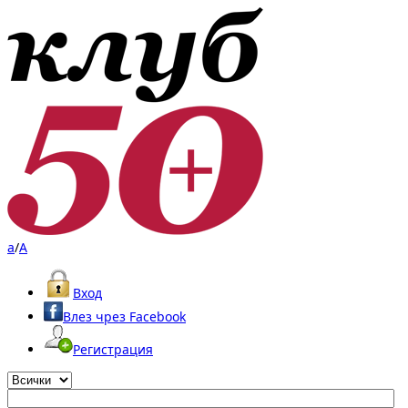
a
/
A
Вход
Влез чрез Facebook
Регистрация