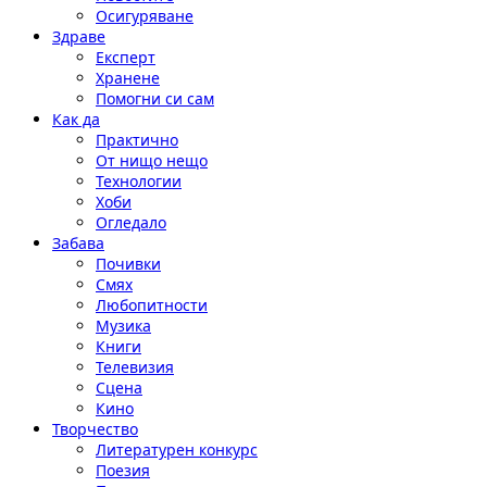
Осигуряване
Здраве
Експерт
Хранене
Помогни си сам
Как да
Практично
От нищо нещо
Технологии
Хоби
Огледало
Забава
Почивки
Смях
Любопитности
Музика
Книги
Телевизия
Сцена
Кино
Творчество
Литературен конкурс
Поезия