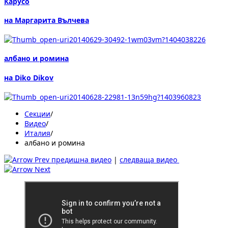
Карусо
на Маргарита Вълчева
албано и ромина
на Diko Dikov
Секции
/
Видеo
/
Италия
/
албано и ромина
предишна видео
|
следваща видео