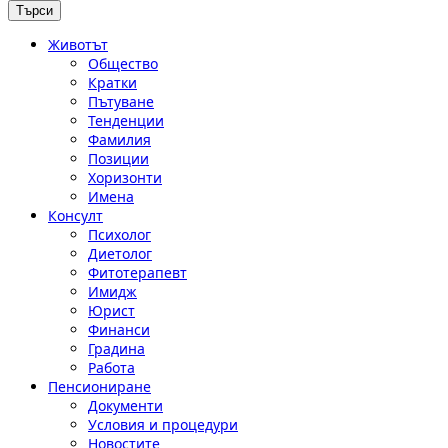
Животът
Общество
Кратки
Пътуване
Тенденции
Фамилия
Позиции
Хоризонти
Имена
Консулт
Психолог
Диетолог
Фитотерапевт
Имидж
Юрист
Финанси
Градина
Работа
Пенсиониране
Документи
Условия и процедури
Новостите