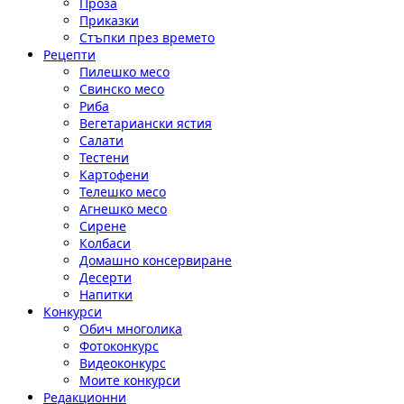
Проза
Приказки
Стъпки през времето
Рецепти
Пилешко месо
Свинско месо
Риба
Вегетариански ястия
Салати
Тестени
Картофени
Телешко месо
Агнешко месо
Сирене
Колбаси
Домашно консервиране
Десерти
Напитки
Конкурси
Обич многолика
Фотоконкурс
Видеоконкурс
Моите конкурси
Редакционни