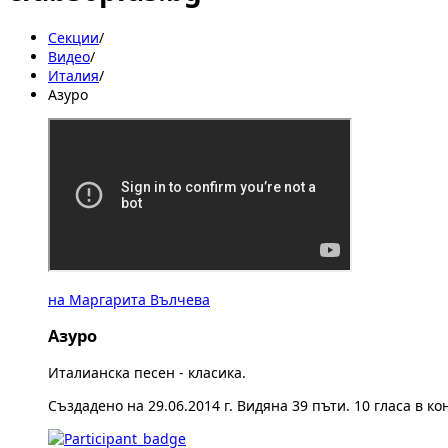
Секции
/
Видеo
/
Италия
/
Азуро
на Маргарита Вълчева
Азуро
Италианска песен - класика.
Създадено на 29.06.2014 г. Видяна 39 пъти. 10 гласа в ко