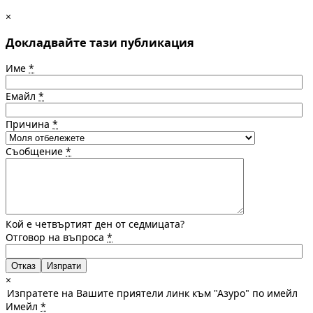
×
Докладвайте тази публикация
Име
*
Емайл
*
Причина
*
Съобщение
*
Кой е четвъртият ден от седмицата?
Отговор на въпроса
*
Отказ
×
Изпратете на Вашите приятели линк към "Азуро" по имейл
Имейл
*