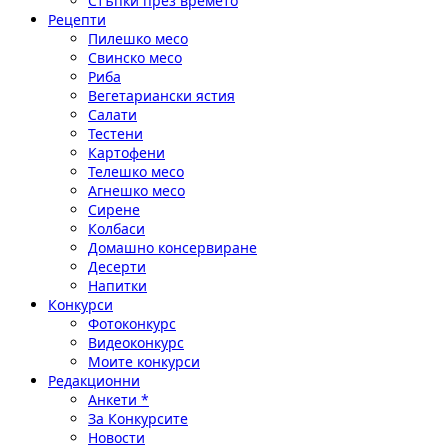
Стъпки през времето
Рецепти
Пилешко месо
Свинско месо
Риба
Вегетариански ястия
Салати
Тестени
Картофени
Телешко месо
Агнешко месо
Сирене
Колбаси
Домашно консервиране
Десерти
Напитки
Конкурси
Фотоконкурс
Видеоконкурс
Моите конкурси
Редакционни
Анкети *
За Конкурсите
Новости