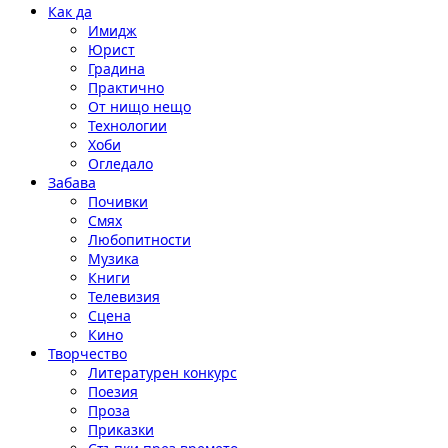
Как да
Имидж
Юрист
Градина
Практично
От нищо нещо
Технологии
Хоби
Огледало
Забава
Почивки
Смях
Любопитности
Музика
Книги
Телевизия
Сцена
Кино
Творчество
Литературен конкурс
Поезия
Проза
Приказки