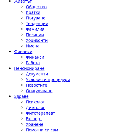
Животът
Общество
Кратки
Пътуване
Тенденции
Фамилия
Позиции
Хоризонти
Имена
Финанси
Финанси
Работа
Пенсиониране
Документи
Условия и процедури
Новостите
Осигуряване
Здраве
Психолог
Диетолог
Фитотерапевт
Експерт
Хранене
Помогни си сам