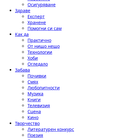
Осигуряване
Здраве
Експерт
Хранене
Помогни си сам
Как да
Практично
От нищо нещо
Технологии
Хоби
Огледало
Забава
Почивки
Смях
Любопитности
Музика
Книги
Телевизия
Сцена
Кино
Творчество
Литературен конкурс
Поезия