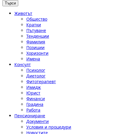
Животът
Общество
Кратки
Пътуване
Тенденции
Фамилия
Позиции
Хоризонти
Имена
Консулт
Психолог
Диетолог
Фитотерапевт
Имидж
Юрист
Финанси
Градина
Работа
Пенсиониране
Документи
Условия и процедури
Новостите