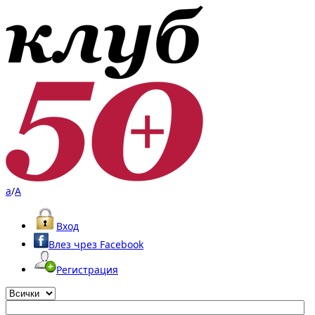
a
/
A
Вход
Влез чрез Facebook
Регистрация