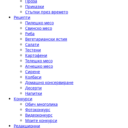
Проза
Приказки
Стъпки през времето
Рецепти
Пилешко месо
Свинско месо
Риба
Вегетариански ястия
Салати
Тестени
Картофени
Телешко месо
Агнешко месо
Сирене
Колбаси
Домашно консервиране
Десерти
Напитки
Конкурси
Обич многолика
Фотоконкурс
Видеоконкурс
Моите конкурси
Редакционни