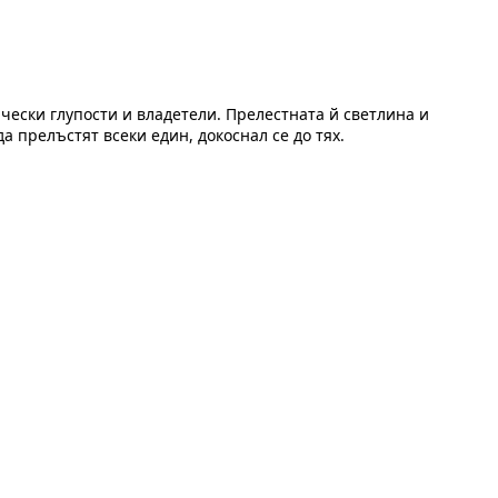
чески глупости и владетели. Прелестната й светлина и
а прелъстят всеки един, докоснал се до тях.