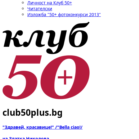
Личност на Клуб 50+
Читателски
Изложба "50+ фотоконкурси 2013"
club50plus.bg
"Здравей, красавице!" /"Bella ciao!/
на Златка Николова