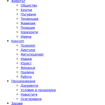
Животът
Общество
Кратки
Пътуване
Тенденции
Фамилия
Позиции
Хоризонти
Имена
Консулт
Психолог
Диетолог
Фитотерапевт
Имидж
Юрист
Финанси
Градина
Работа
Пенсиониране
Документи
Условия и процедури
Новостите
Осигуряване
Здраве