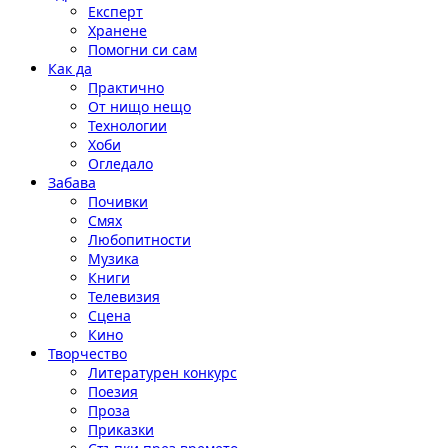
Експерт
Хранене
Помогни си сам
Как да
Практично
От нищо нещо
Технологии
Хоби
Огледало
Забава
Почивки
Смях
Любопитности
Музика
Книги
Телевизия
Сцена
Кино
Творчество
Литературен конкурс
Поезия
Проза
Приказки