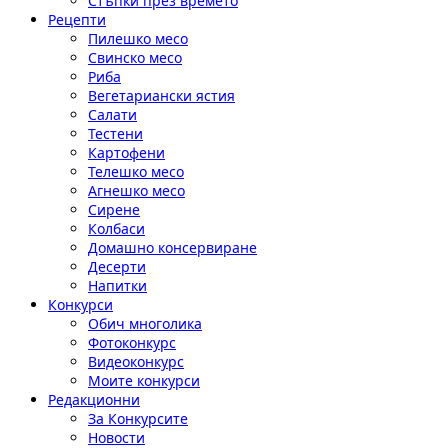
Стъпки през времето
Рецепти
Пилешко месо
Свинско месо
Риба
Вегетариански ястия
Салати
Тестени
Картофени
Телешко месо
Агнешко месо
Сирене
Колбаси
Домашно консервиране
Десерти
Напитки
Конкурси
Обич многолика
Фотоконкурс
Видеоконкурс
Моите конкурси
Редакционни
За Конкурсите
Новости