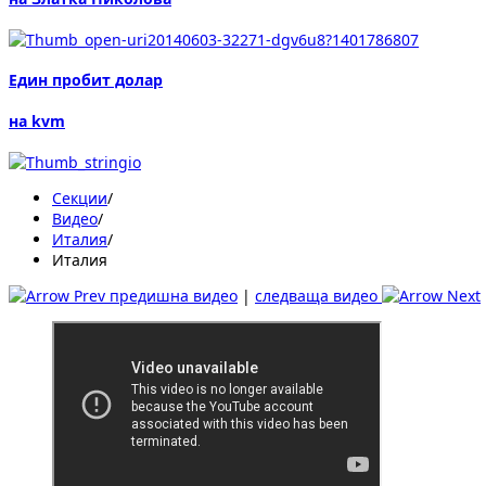
Един пробит долар
на kvm
Секции
/
Видеo
/
Италия
/
Италия
предишна видео
|
следваща видео