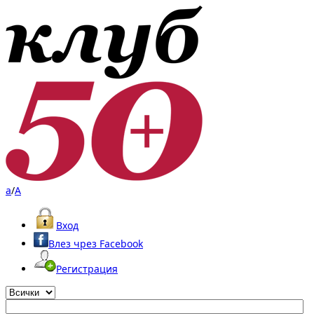
a
/
A
Вход
Влез чрез Facebook
Регистрация