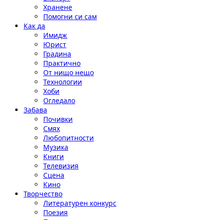
Хранене
Помогни си сам
Как да
Имидж
Юрист
Градина
Практично
От нищо нещо
Технологии
Хоби
Огледало
Забава
Почивки
Смях
Любопитности
Музика
Книги
Телевизия
Сцена
Кино
Творчество
Литературен конкурс
Поезия