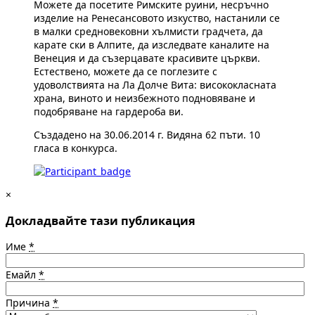
Можете да посетите Римските руини, несръчно
изделие на Ренесансовото изкуство, настанили се
в малки средновековни хълмисти градчета, да
карате ски в Алпите, да изследвате каналите на
Венеция и да съзерцавате красивите църкви.
Естествено, можете да се поглезите с
удоволствията на Ла Долче Вита: висококласната
храна, виното и неизбежното подновяване и
подобряване на гардероба ви.
Създадено на 30.06.2014 г. Видяна 62 пъти. 10
гласа в конкурса.
×
Докладвайте тази публикация
Име
*
Емайл
*
Причина
*