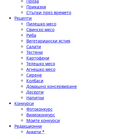
Проза
Приказки
Стъпки през времето
Рецепти
Пилешко месо
Свинско месо
Риба
Вегетариански ястия
Салати
Тестени
Картофени
Телешко месо
Агнешко месо
Сирене
Колбаси
Домашно консервиране
Десерти
Напитки
Конкурси
Фотоконкурс
Видеоконкурс
Моите конкурси
Редакционни
Анкети *