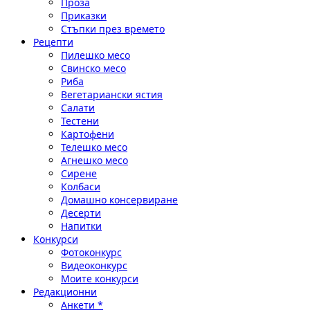
Проза
Приказки
Стъпки през времето
Рецепти
Пилешко месо
Свинско месо
Риба
Вегетариански ястия
Салати
Тестени
Картофени
Телешко месо
Агнешко месо
Сирене
Колбаси
Домашно консервиране
Десерти
Напитки
Конкурси
Фотоконкурс
Видеоконкурс
Моите конкурси
Редакционни
Анкети *