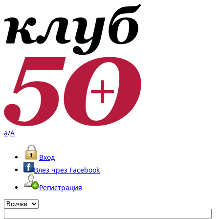
a
/
A
Вход
Влез чрез Facebook
Регистрация