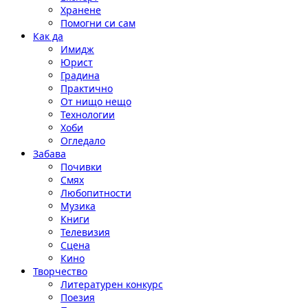
Хранене
Помогни си сам
Как да
Имидж
Юрист
Градина
Практично
От нищо нещо
Технологии
Хоби
Огледало
Забава
Почивки
Смях
Любопитности
Музика
Книги
Телевизия
Сцена
Кино
Творчество
Литературен конкурс
Поезия