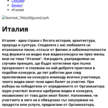
Секции
/
Видеo
/
Италия
Италия
Италия - една страна с богата история, архитектура,
природа и култура. Споделете с нас любимите си
италиански песни, откъси от филми и забележителности
под формата на видео във видеоконкурса ни през месец
юни на тема "Италия". Наградите, разпределяни на
случаен принцип, ще бъдат изтеглени при пълна
прозрачност и спазване на най-добрите практики в
подобни конкурси, до пет работни дни след
приключване на конкурса измежду всички участници,
чиито видеа имат поне един билет за участие. При
избора на победители от определеното от Организатора
жури участват всички одобрени видеа в конкурса,
независимо от това дали имат билет. Напомняме, че
участието в него не е обвързано със закупуване на
продукти или услуги, предлагани от Организатора,