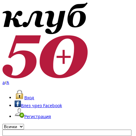
a
/
A
Вход
Влез чрез Facebook
Регистрация