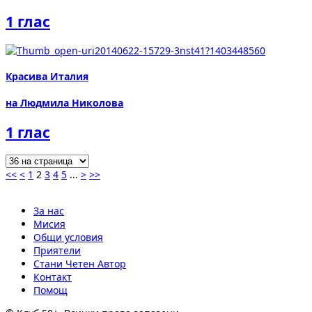
1 глас
Красива Италия
на Людмила Николова
1 глас
<<
<
1
2
3
4
5
...
>
>>
За нас
Мисия
Общи условия
Приятели
Стани Четен Автор
Контакт
Помощ