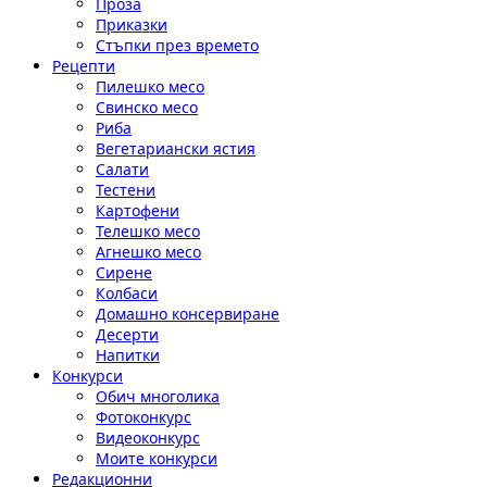
Проза
Приказки
Стъпки през времето
Рецепти
Пилешко месо
Свинско месо
Риба
Вегетариански ястия
Салати
Тестени
Картофени
Телешко месо
Агнешко месо
Сирене
Колбаси
Домашно консервиране
Десерти
Напитки
Конкурси
Обич многолика
Фотоконкурс
Видеоконкурс
Моите конкурси
Редакционни