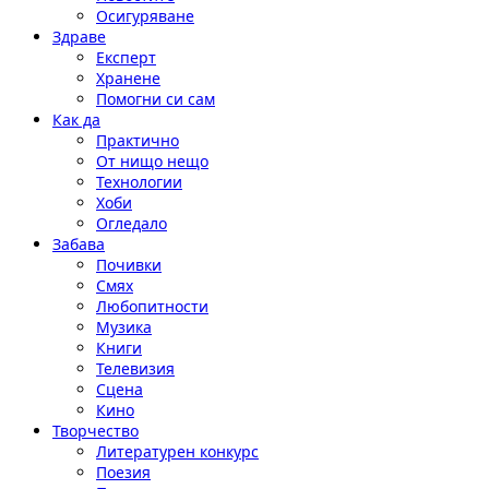
Осигуряване
Здраве
Експерт
Хранене
Помогни си сам
Как да
Практично
От нищо нещо
Технологии
Хоби
Огледало
Забава
Почивки
Смях
Любопитности
Музика
Книги
Телевизия
Сцена
Кино
Творчество
Литературен конкурс
Поезия