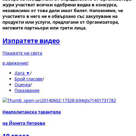
жури участват всички одобрени видеа в конкурса,
независимо от това дали имат билет. Напомняме, че
участието в него не е обвързано със закупуване на
продукти или услуги, предлагани от Организатора,
неговите партньори или трети лица.
Изпратете видео
Покажете ни света
в движение!
Дата ▼
/
Брой гласове
/
Оценка
/
Показвания
Неаполитанска тарантела
на Йонета Петрова
10 гласа