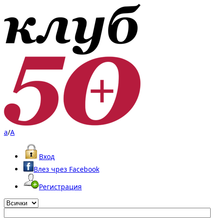
a
/
A
Вход
Влез чрез Facebook
Регистрация