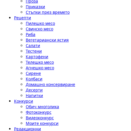
Проза
Приказки
Стъпки през времето
Рецепти
Пилешко месо
Свинско месо
Риба
Вегетариански ястия
Салати
Тестени
Картофени
Телешко месо
Агнешко месо
Сирене
Колбаси
Домашно консервиране
Десерти
Напитки
Конкурси
Обич многолика
Фотоконкурс
Видеоконкурс
Моите конкурси
Редакционни