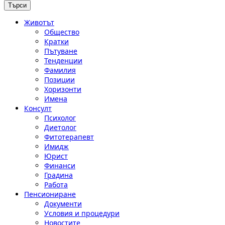
Животът
Общество
Кратки
Пътуване
Тенденции
Фамилия
Позиции
Хоризонти
Имена
Консулт
Психолог
Диетолог
Фитотерапевт
Имидж
Юрист
Финанси
Градина
Работа
Пенсиониране
Документи
Условия и процедури
Новостите