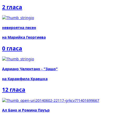
2 гласа
невероятна песен
на Марийка Георгиева
0 гласа
Адриано Челентано - "Защо"
на Карамфила Краешка
12 гласа
Ал Бано и Ромина Пауър