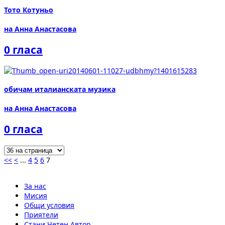
Тото Котуньо
на Анна Анастасова
0 гласа
обичам италианската музика
на Анна Анастасова
0 гласа
<<
<
...
4
5
6
7
За нас
Мисия
Общи условия
Приятели
Стани Четен Автор