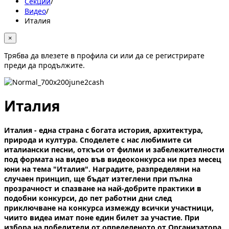
Секции
/
Видеo
/
Италия
×
Трябва да влезете в профила си или да се регистрирате
преди да продължите.
Италия
Италия - една страна с богата история, архитектура,
природа и култура. Споделете с нас любимите си
италиански песни, откъси от филми и забележителности
под формата на видео във видеоконкурса ни през месец
юни на тема "Италия". Наградите, разпределяни на
случаен принцип, ще бъдат изтеглени при пълна
прозрачност и спазване на най-добрите практики в
подобни конкурси, до пет работни дни след
приключване на конкурса измежду всички участници,
чиито видеа имат поне един билет за участие. При
избора на победители от определеното от Организатора