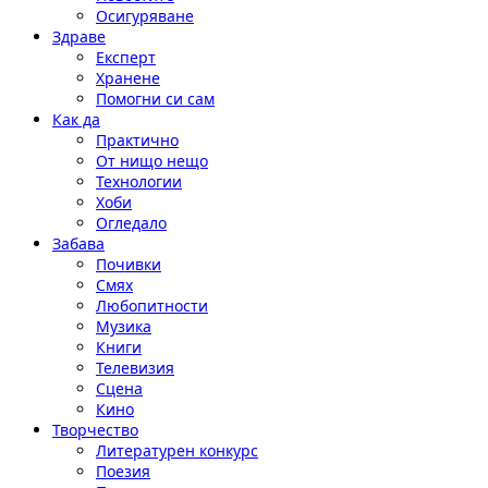
Осигуряване
Здраве
Експерт
Хранене
Помогни си сам
Как да
Практично
От нищо нещо
Технологии
Хоби
Огледало
Забава
Почивки
Смях
Любопитности
Музика
Книги
Телевизия
Сцена
Кино
Творчество
Литературен конкурс
Поезия