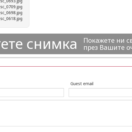
ете снимка
Покажете ни с
през Вашите о
Guest email