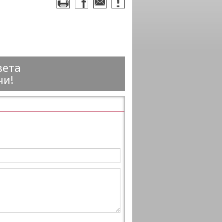
вета
чи!