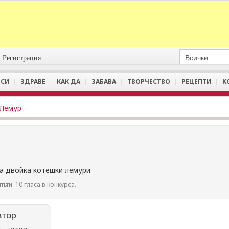
Регистрация
СИ
ЗДРАВЕ
КАК ДА
ЗАБАВА
ТВОРЧЕСТВО
РЕЦЕПТИ
К
Лемур
на двойка котешки лемури.
пъти. 10 гласа в конкурса.
втор