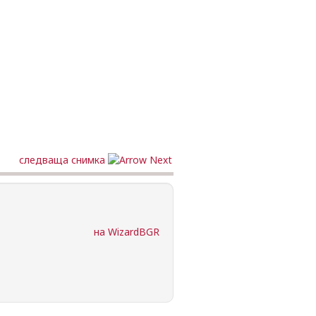
следваща снимка
на WizardBGR