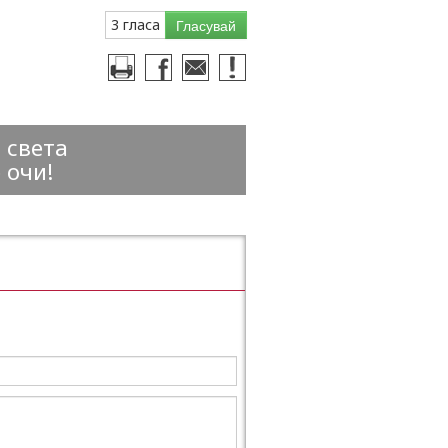
3 гласа
Гласувай
 света
 очи!