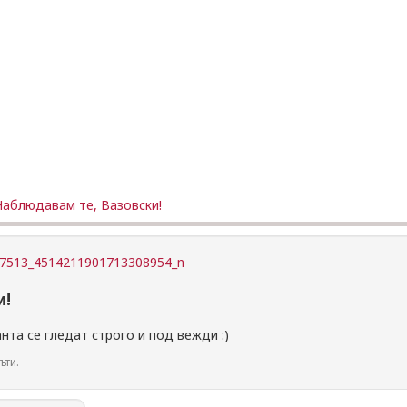
Наблюдавам те, Вазовски!
и!
нта се гледат строго и под вежди :)
ъти.