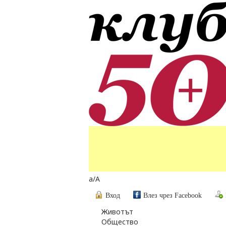
a
/
A
Вход
Влез чрез Facebook
Животът
Общество