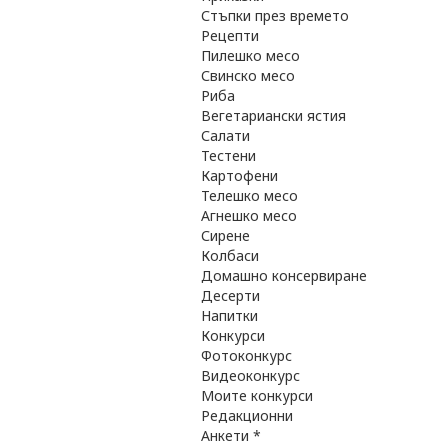
Стъпки през времето
Рецепти
Пилешко месо
Свинско месо
Риба
Вегетариански ястия
Салати
Тестени
Картофени
Телешко месо
Агнешко месо
Сирене
Колбаси
Домашно консервиране
Десерти
Напитки
Конкурси
Фотоконкурс
Видеоконкурс
Моите конкурси
Редакционни
Анкети *