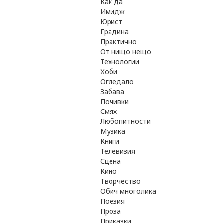
Как да
Имидж
Юрист
Градина
Практично
От нищо нещо
Технологии
Хоби
Огледало
Забава
Почивки
Смях
Любопитности
Музика
Книги
Телевизия
Сцена
Кино
Творчество
Обич многолика
Поезия
Проза
Приказки