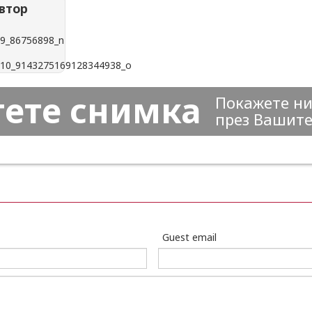
втор
тете снимка
Покажете ни
през Вашите
Guest email