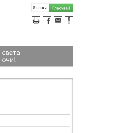
8 гласа
Гласувай
 света
 очи!