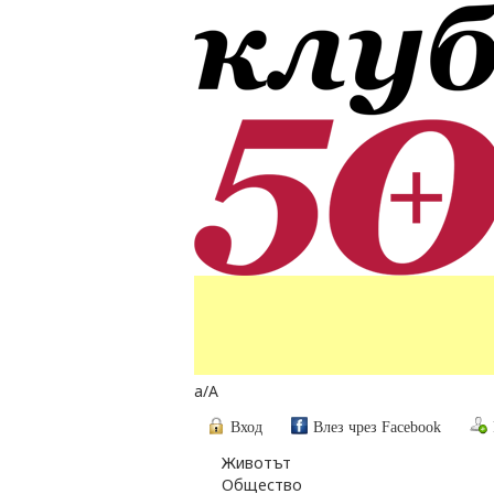
a
/
A
Вход
Влез чрез Facebook
Животът
Общество