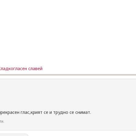
Сладкогласен славей
екрасен глас,крият се и трудно се снимат.
ти.