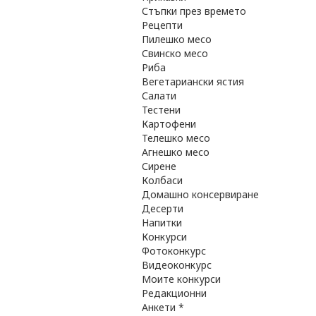
Стъпки през времето
Рецепти
Пилешко месо
Свинско месо
Риба
Вегетариански ястия
Салати
Тестени
Картофени
Телешко месо
Агнешко месо
Сирене
Колбаси
Домашно консервиране
Десерти
Напитки
Конкурси
Фотоконкурс
Видеоконкурс
Моите конкурси
Редакционни
Анкети *