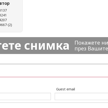
втор
тете снимка
Покажете ни
през Вашите
Guest email