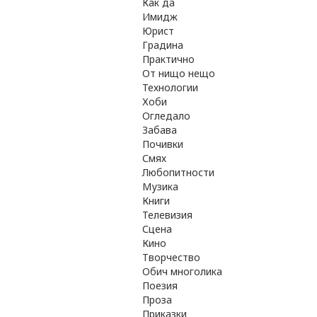
Как да
Имидж
Юрист
Градина
Практично
От нищо нещо
Технологии
Хоби
Огледало
Забава
Почивки
Смях
Любопитности
Музика
Книги
Телевизия
Сцена
Кино
Творчество
Обич многолика
Поезия
Проза
Приказки