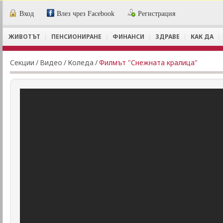
Вход
Влез чрез Facebook
Регистрация
ЖИВОТЪТ
ПЕНСИОНИРАНЕ
ФИНАНСИ
ЗДРАВЕ
КАК ДА
Секции
/
Видеo
/
Коледа
/
Филмът "Снежната кралица"