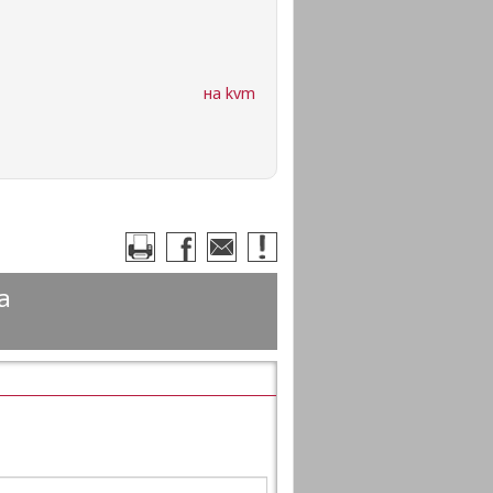
на kvm
а