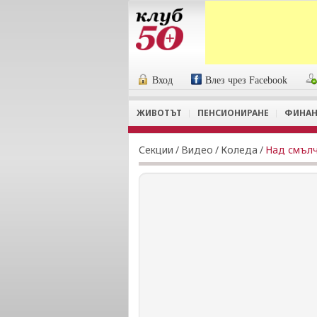
Вход
Влез чрез Facebook
ЖИВОТЪТ
ПЕНСИОНИРАНЕ
ФИНАН
Секции
/
Видеo
/
Коледа
/
Над смълч