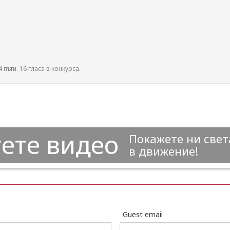
 пъти. 16 гласа в конкурса.
ете видео
Покажете ни свет
в движение!
Guest email