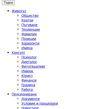
Животът
Общество
Кратки
Пътуване
Тенденции
Фамилия
Позиции
Хоризонти
Имена
Консулт
Психолог
Диетолог
Фитотерапевт
Имидж
Юрист
Финанси
Градина
Работа
Пенсиониране
Документи
Условия и процедури
Новостите