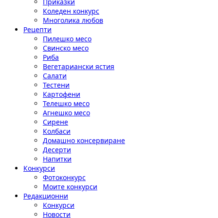
Приказки
Коледен конкурс
Многолика любов
Рецепти
Пилешко месо
Свинско месо
Риба
Вегетариански ястия
Салати
Тестени
Картофени
Телешко месо
Агнешко месо
Сирене
Колбаси
Домашно консервиране
Десерти
Напитки
Конкурси
Фотоконкурс
Моите конкурси
Редакционни
Конкурси
Новости