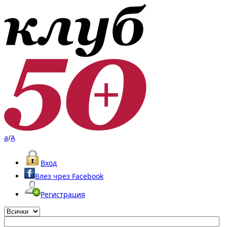
a
/
A
Вход
Влез чрез Facebook
Регистрация