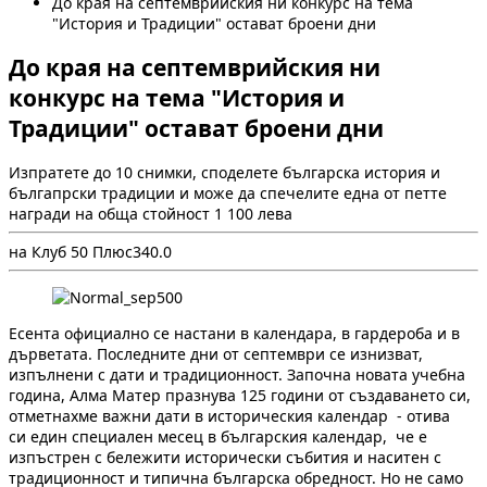
До края на септемврийския ни конкурс на тема
"История и Традиции" остават броени дни
До края на септемврийския ни
конкурс на тема "История и
Традиции" остават броени дни
Изпратете до 10 снимки, споделете българска история и
бългапрски традиции и може да спечелите една от петте
награди на обща стойност 1 100 лева
на Клуб 50 Плюс
34
0.0
Есента официално се настани в календара, в гардероба и в
дърветата. Последните дни от септември се изнизват,
изпълнени с дати и традиционност. Започна новата учебна
година, Алма Матер празнува 125 години от създаването си,
отметнахме важни дати в историческия календар - отива
си един специален месец в българския календар, че е
изпъстрен с бележити исторически събития и наситен с
традиционност и типична българска обредност. Но не само