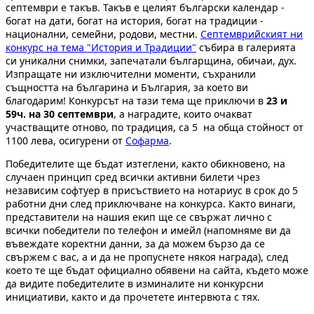
септември е такъв. Такъв е целият български календар -
богат на дати, богат на история, богат на традиции -
национални, семейни, родови, местни.
Септемврийският ни
конкурс на тема "История и Традиции"
събира в галерията
си уникални снимки, запечатали българщина, обичаи, дух.
Изпращате ни изключителни моменти, съхранили
същността на българина и България, за което ви
благодарим! Конкурсът на тази тема ще приключи в
23 и
59ч. на 30 септември
, а наградите, които очакват
участващите отново, по традиция, са 5 на обща стойност от
1100 лева, осигурени от
Софарма
.
Победителите ще бъдат изтеглени, както обикновено, на
случаен принцип сред всички активни билети чрез
независим софтуер в присъствието на нотариус в срок до 5
работни дни след приключване на конкурса. Както винаги,
представители на нашия екип ще се свържат лично с
всички победители по телефон и имейл (напомняме ви да
въвеждате коректни данни, за да можем бързо да се
свържем с вас, а и да не пропуснете някоя награда), след
което те ще бъдат официално обявени на сайта, където може
да видите победителите в изминалите ни конкурсни
инициативи, както и да прочетете интервюта с тях.