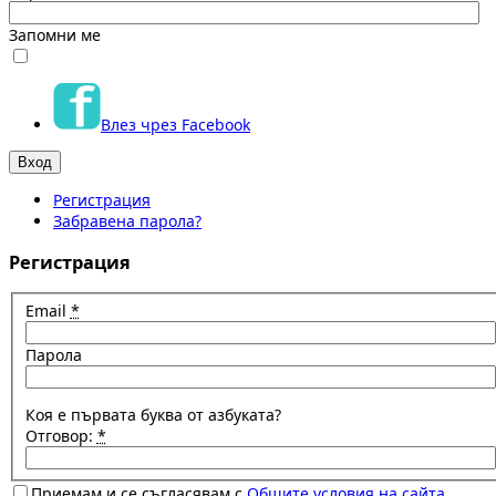
Запомни ме
Влез чрез Facebook
Регистрация
Забравена парола?
Регистрация
Email
*
Парола
Коя е първата буква от азбуката?
Отговор:
*
Приемам и се съгласявам с
Общите условия на сайта