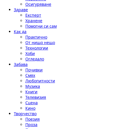
Осигуряване
Здраве
Експерт
Хранене
Помогни си сам
Как да
Практично
От нищо нещо
Технологии
Хоби
Огледало
Забава
Почивки
Смях
Любопитности
Музика
Книги
Телевизия
Сцена
Кино
Творчество
Поезия
Проза