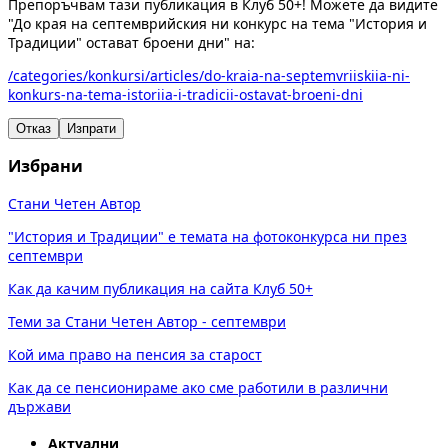
Препоръчвам тази публикация в Клуб 50+! Можете да видите
"До края на септемврийския ни конкурс на тема "История и
Традиции" остават броени дни" на:
/categories/konkursi/articles/do-kraia-na-septemvriiskiia-ni-
konkurs-na-tema-istoriia-i-tradicii-ostavat-broeni-dni
Отказ
Изпрати
Избрани
Стани Четен Автор
"История и Традиции" е темата на фотоконкурса ни през
септември
Как да качим публикация на сайта Клуб 50+
Теми за Стани Четен Автор - септември
Кой има право на пенсия за старост
Как да се пенсионираме ако сме работили в различни
държави
Актуални