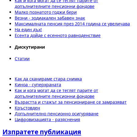
Как и кога могат да се теглят парите от
допълнителните пенсионни фондове
Малко познатото годжи бери
Везни - зодиакален забавен знак
Максималната пенсия през 2014 година се увеличава
На един дъх!
Есента дойде с есенното равноденствие
Дискутирани
Статии
Как да сканираме стара снимка
Киноа - суперхраната
Как и кога могат да се теглят парите от
допълнителните пенсионни фондове
Възрастта и стажът за пенсиониране се замразяват
Кръстовден
Допълнително пенсионно осигуряване
Цифровизацията - разяснения
Изпратете публикация