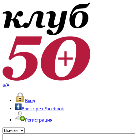
a
/
A
Вход
Влез чрез Facebook
Регистрация