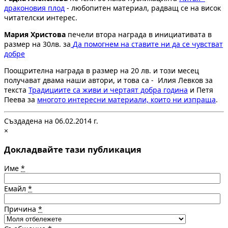
драконовия плод
- любопитен материал, радващ се на висок
читателски интерес.
Мария Христова
печели втора награда в инициативата в
размер на 30лв. за
Да помогнем на ставите ни да се чувстват
добре
Поощрителна награда в размер на 20 лв. и този месец
получават двама наши автори, и това са - Илия Левков за
текста
Традициите са живи и чертаят добра година
и Петя
Пеева за
многото интересни материали, които ни изпраща
.
Създадена на 06.02.2014 г.
×
Докладвайте тази публикация
Име
*
Емайл
*
Причина
*