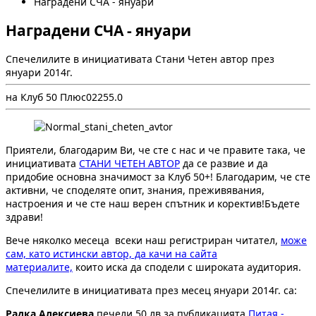
Наградени СЧА - януари
Наградени СЧА - януари
Спечелилите в инициативата Стани Четен автор през
януари 2014г.
на Клуб 50 Плюс
0
225
5.0
Приятели, благодарим Ви, че сте с нас и че правите така, че
инициативата
СТАНИ ЧЕТЕН АВТОР
да се развие и да
придобие основна значимост за Клуб 50+! Благодарим, че сте
активни, че споделяте опит, знания, преживявания,
настроения и че сте наш верен спътник и коректив!Бъдете
здрави!
Вече няколко месеца всеки наш регистриран читател,
може
сам, като истински автор, да качи на сайта
материалите,
които иска да сподели с широката аудитория.
Спечелилите в инициативата през месец януари 2014г. са:
Радка Алексиева
печели 50 лв.за публикацията
Питая -