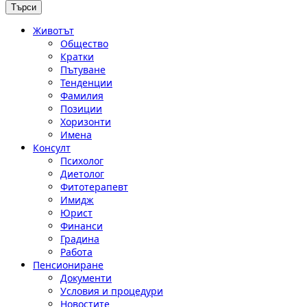
Животът
Общество
Кратки
Пътуване
Тенденции
Фамилия
Позиции
Хоризонти
Имена
Консулт
Психолог
Диетолог
Фитотерапевт
Имидж
Юрист
Финанси
Градина
Работа
Пенсиониране
Документи
Условия и процедури
Новостите