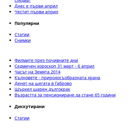
следва?
Днес е първи април
Честит първи април
Популярни
Статии
Снимки
Филмите през почивните дни
Седмичен хороскоп 31 март - 6 април
Часът на Земята 2014
Кълновете - природосъобразната храна
Денят на шегата в Габрово
Щъркел шарен дългокрак
Възрастта за пенсиониране да стане 65 години
Дискутирани
Статии