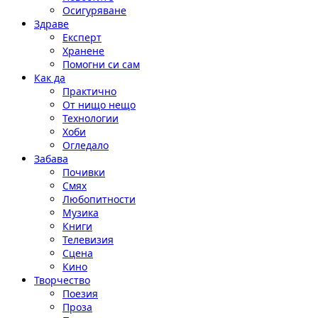
Осигуряване
Здраве
Експерт
Хранене
Помогни си сам
Как да
Практично
От нищо нещо
Технологии
Хоби
Огледало
Забава
Почивки
Смях
Любопитности
Музика
Книги
Телевизия
Сцена
Кино
Творчество
Поезия
Проза