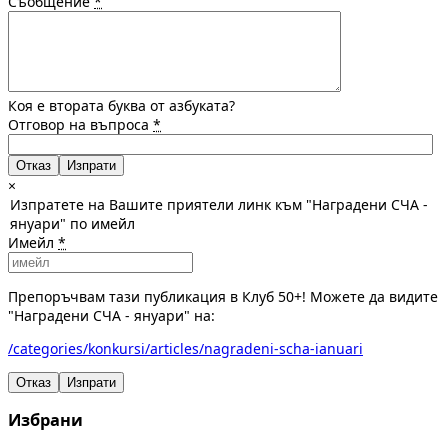
Съобщение
*
Коя е втората буква от азбуката?
Отговор на въпроса
*
Отказ
×
Изпратете на Вашите приятели линк към "Наградени СЧА -
януари" по имейл
Имейл
*
Препоръчвам тази публикация в Клуб 50+! Можете да видите
"Наградени СЧА - януари" на:
/categories/konkursi/articles/nagradeni-scha-ianuari
Отказ
Изпрати
Избрани