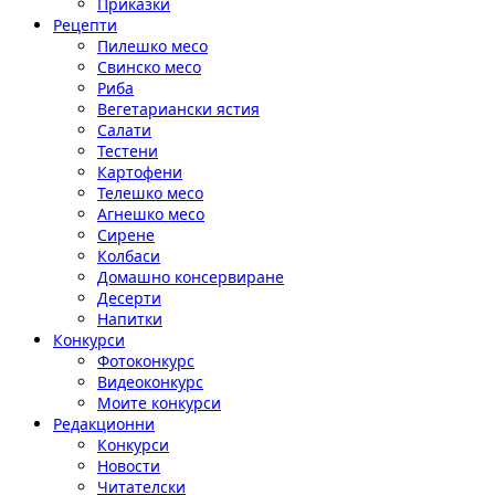
Приказки
Рецепти
Пилешко месо
Свинско месо
Риба
Вегетариански ястия
Салати
Тестени
Картофени
Телешко месо
Агнешко месо
Сирене
Колбаси
Домашно консервиране
Десерти
Напитки
Конкурси
Фотоконкурс
Видеоконкурс
Моите конкурси
Редакционни
Конкурси
Новости
Читателски