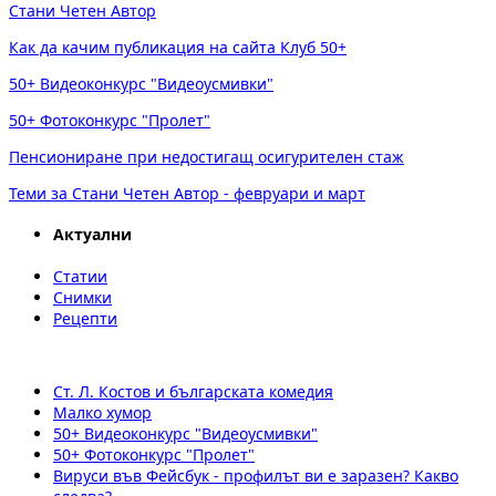
Стани Четен Автор
Как да качим публикация на сайта Клуб 50+
50+ Видеоконкурс "Видеоусмивки"
50+ Фотоконкурс "Пролет"
Пенсиониране при недостигащ осигурителен стаж
Теми за Стани Четен Автор - февруари и март
Актуални
Статии
Снимки
Рецепти
Ст. Л. Костов и българската комедия
Малко хумор
50+ Видеоконкурс "Видеоусмивки"
50+ Фотоконкурс "Пролет"
Вируси във Фейсбук - профилът ви е заразен? Какво