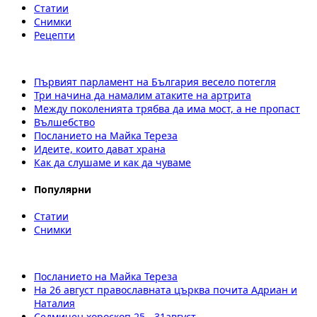
Статии
Снимки
Рецепти
Първият парламент на България весело потегля
Три начина да намалим атаките на артрита
Между поколенията трябва да има мост, а не пропаст
Вълшебство
Посланието на Майка Тереза
Идеите, които дават храна
Как да слушаме и как да чуваме
Популярни
Статии
Снимки
Посланието на Майка Тереза
На 26 август православната църква почита Адриан и
Наталия
Седмичен хороскоп 25 - 31август