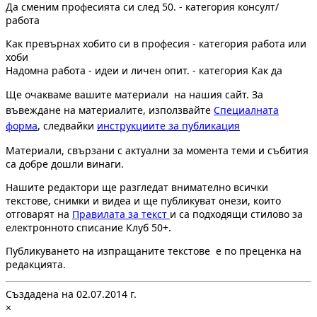
Да сменим професията си след 50. - категория консулт/
работа
Как превърнах хобито си в професия - категория работа или
хоби
Надомна работа - идеи и личен опит. - категория Как да
Ще очакваме вашите материали на нашия сайт. За
въвеждане на материалите, използвайте
Специалната
форма
, следвайки
инструкциите за публикация
Материали, свързани с актуални за момента теми и събития
са добре дошли винаги.
Нашите редактори ще разгледат внимателно всички
текстове, снимки и видеа и ще публикуват онези, които
отговарят на
Правилата за текст
и са подходящи стилово за
електронното списание Клуб 50+.
Публикуването на изпращаните текстове е по преценка на
редакцията.
Създадена на 02.07.2014 г.
×