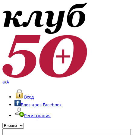
a
/
A
Вход
Влез чрез Facebook
Регистрация