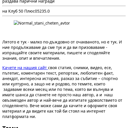
раздава парични награди
на Клуб 50 Плюс
0
523
5.0
Лятото е тук - малко по-дъждовно от очакваното, но е тук. И
ние продължаваме да сме тук и да ви призоваваме -
изпращайте своите материали, пишете и споделяйте
знания, опит и впечатления.
Качете на нашия сайт
своя статия, снимки, видео, есе,
пътепис, коментарен текст, репортаж, любопитен факт,
анекдот, интересна история, разказ за събитие – спортно
или културно, а защо не и родово, по темите, които
задаваме всеки месец или по тема, която ви вълнува и
имате шанса да станете не просто наш автор, а и наш
овъзмезден автор и най-вече да изпитате удоволствието от
споделянето. Вече може сами да качите и оформите своя
материал и да видите как той би стоял на интернет
платформата ни.