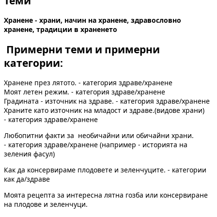
Теми
Хранене - храни, начин на хранене, здравословно
хранене, традиции в храненето
Примерни теми и примерни
категории:
Хранене през лятото. - категория здраве/хранене
Моят летен режим. - категория здраве/хранене
Градината - източник на здраве. - категория здраве/хранене
Храните като източник на младост и здраве.(видове храни)
- категория здраве/хранене
Любопитни факти за необичайни или обичайни храни.
- категория здраве/хранене (например - историята на
зеления фасул)
Как да консервираме плодовете и зеленчуците. - категории
как да/здраве
Моята рецепта за интересна лятна гозба или консервиране
на плодове и зеленчуци.