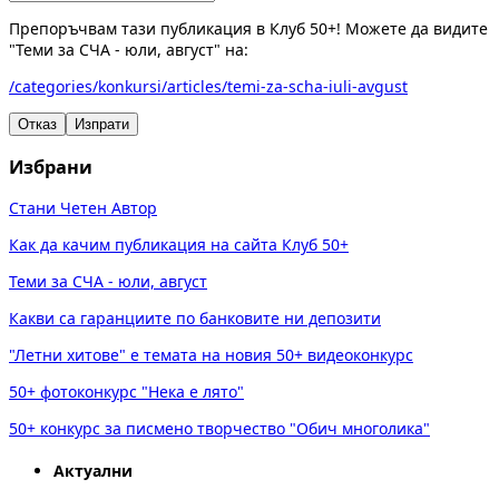
Препоръчвам тази публикация в Клуб 50+! Можете да видите
"Теми за СЧА - юли, август" на:
/categories/konkursi/articles/temi-za-scha-iuli-avgust
Отказ
Изпрати
Избрани
Стани Четен Автор
Как да качим публикация на сайта Клуб 50+
Теми за СЧА - юли, август
Какви са гаранциите по банковите ни депозити
"Летни хитове" е темата на новия 50+ видеоконкурс
50+ фотоконкурс "Нека е лято"
50+ конкурс за писмено творчество "Обич многолика"
Актуални