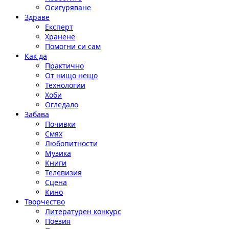
Осигуряване
Здраве
Експерт
Хранене
Помогни си сам
Как да
Практично
От нищо нещо
Технологии
Хоби
Огледало
Забава
Почивки
Смях
Любопитности
Музика
Книги
Телевизия
Сцена
Кино
Творчество
Литературен конкурс
Поезия