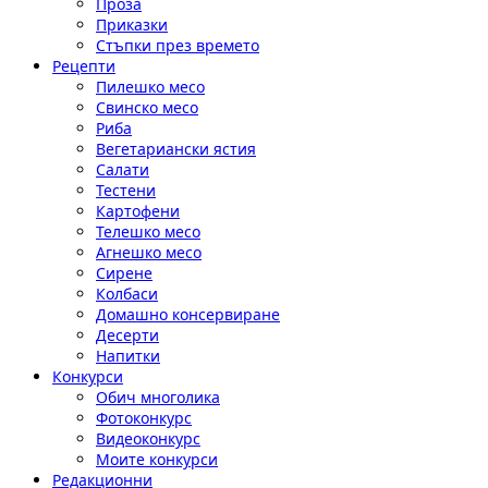
Проза
Приказки
Стъпки през времето
Рецепти
Пилешко месо
Свинско месо
Риба
Вегетариански ястия
Салати
Тестени
Картофени
Телешко месо
Агнешко месо
Сирене
Колбаси
Домашно консервиране
Десерти
Напитки
Конкурси
Обич многолика
Фотоконкурс
Видеоконкурс
Моите конкурси
Редакционни