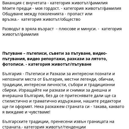
Ваканция с внучетата - категория животът/фамилия
Моите предци - моя гордост. - категория животът/фамилия
Общуване между поколенията - пропаст или
връзка.- категория животът/общество
Разводът в зряла възраст - плюсове и минуси. - категория
животът/фамилия
Пътуване – пътеписи, съвети за пътуване, видео-
пътувания, видео репортажи, разкази за лятото,
фотописи. - категория животът/пътуване
България - Пътеписи и Разкази за интересни познати и
непознати места от България, местни легенди, обичаи,
традиции, интересни личности, събори и традиционни
сбирки. Изращайте ни разкази и снимки за днешна и
вчерашна България, без да се притеснявате дали ще са
стилистично и граматично издържани, нашите редактори
ще ги оформят. Нека разкажем страната си - такава, каквато
я виждаме и чувстваме!
Българските традиции, пренесени извън границата на
страната.- категория животът/тенденции