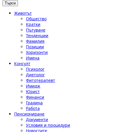
Животът
Общество
Кратки
Пътуване
Тенденции
Фамилия
Позиции
Хоризонти
Имена
Консулт
Психолог
Диетолог
Фитотерапевт
Имидж
Юрист
Финанси
Градина
Работа
Пенсиониране
Документи
Условия и процедури
Новостите