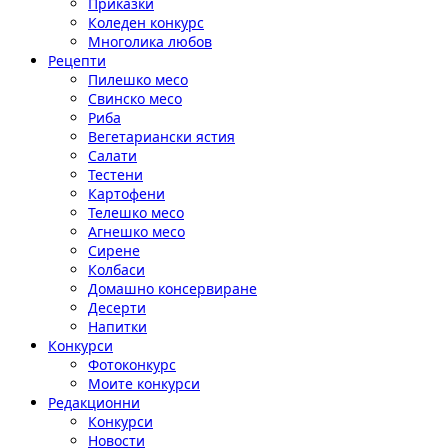
Приказки
Коледен конкурс
Многолика любов
Рецепти
Пилешко месо
Свинско месо
Риба
Вегетариански ястия
Салати
Тестени
Картофени
Телешко месо
Агнешко месо
Сирене
Колбаси
Домашно консервиране
Десерти
Напитки
Конкурси
Фотоконкурс
Моите конкурси
Редакционни
Конкурси
Новости