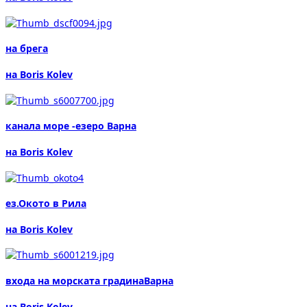
на брега
на Boris Kolev
канала море -езеро Варна
на Boris Kolev
ез.Окото в Рила
на Boris Kolev
входа на морската градинаВарна
на Boris Kolev