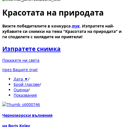
Красотата на природата
Вижте победителите в конкурса
тук
. Изпратете най-
хубавите си снимки на тема "Красотата на природата" и
ги споделете с хилядите ни приятели!
Изпратете снимка
Покажете ни света
през Вашите очи!
Дата ▼
/
Брой гласове
/
Оценка
/
Показвания
Черноморски вълнения
на Boris Kolev