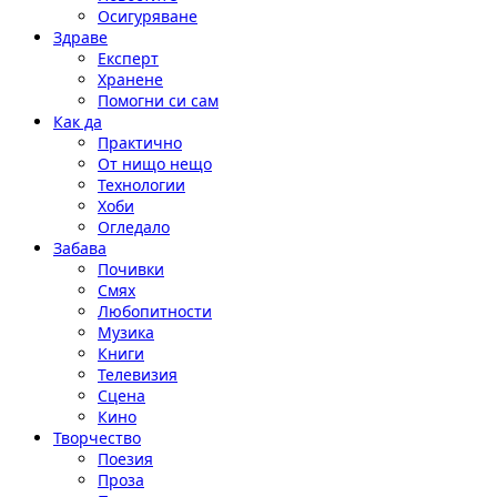
Осигуряване
Здраве
Експерт
Хранене
Помогни си сам
Как да
Практично
От нищо нещо
Технологии
Хоби
Огледало
Забава
Почивки
Смях
Любопитности
Музика
Книги
Телевизия
Сцена
Кино
Творчество
Поезия
Проза