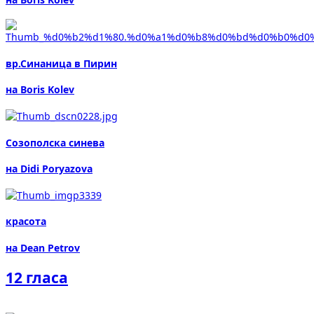
вр.Синаница в Пирин
на Boris Kolev
Созополска синева
на Didi Poryazova
красота
на Dean Petrov
12 гласа