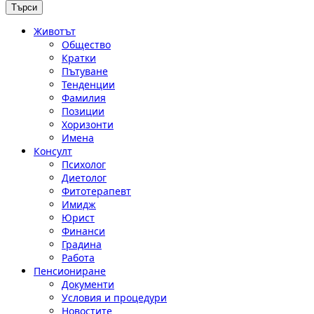
Животът
Общество
Кратки
Пътуване
Тенденции
Фамилия
Позиции
Хоризонти
Имена
Консулт
Психолог
Диетолог
Фитотерапевт
Имидж
Юрист
Финанси
Градина
Работа
Пенсиониране
Документи
Условия и процедури
Новостите