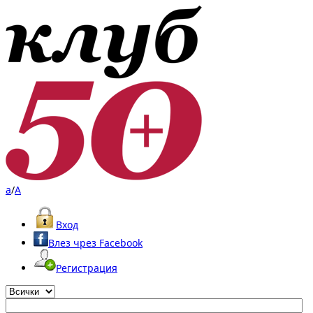
a
/
A
Вход
Влез чрез Facebook
Регистрация