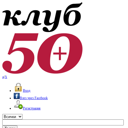
a
/
A
Вход
Влез чрез Facebook
Регистрация