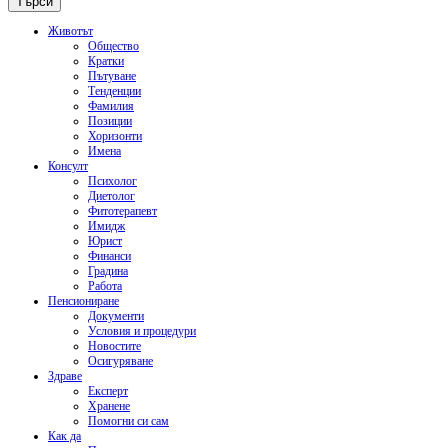
Животът
Общество
Кратки
Пътуване
Тенденции
Фамилия
Позиции
Хоризонти
Имена
Консулт
Психолог
Диетолог
Фитотерапевт
Имидж
Юрист
Финанси
Градина
Работа
Пенсиониране
Документи
Условия и процедури
Новостите
Осигуряване
Здраве
Експерт
Хранене
Помогни си сам
Как да