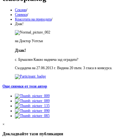
Секции
/
Снимки
/
Красотата на природата
/
Дзак!
на Доктор Уотсън
Дзак!
с. Бръшлян Какво наднича зад оградата?
Създадена на 27.06.2013 г. Видяна 20 пъти. 3 гласа в конкурса.
Още снимки от този автор
×
Докладвайте тази публикация