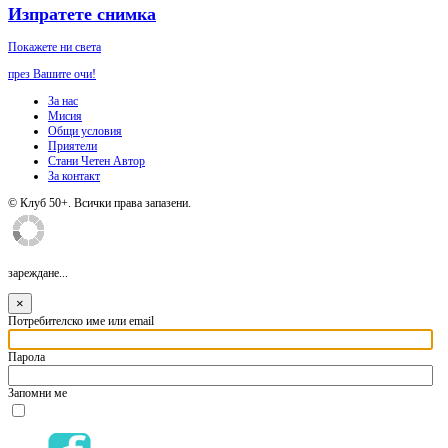
Изпратете снимка
Покажете ни света
през Вашите очи!
За нас
Мисия
Общи условия
Приятели
Стани Четен Автор
За контакт
© Клуб 50+. Всички права запазени.
зареждане...
×
Потребителско име или email
Парола
Запомни ме