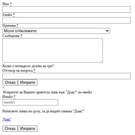
Име
*
Емайл
*
Причина
*
Съобщение
*
Колко е петнадесет делено на три?
Отговор на въпроса
*
Отказ
×
Изпратете на Вашите приятели линк към "Дзак!" по имейл
Имейл
*
Натиснете линка по-долу, за да видите снимка "Дзак!"
Дзак!
Отказ
Изпрати