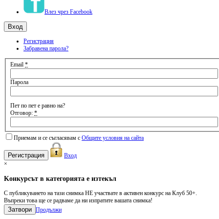
Влез чрез Facebook
Регистрация
Забравена парола?
Email
*
Парола
Пет по пет е равно на?
Отговор:
*
Приемам и се съгласявам с
Общите условия на сайта
Вход
×
Kонкурсът в категорията е изтекъл
С публикуването на тази снимка НЕ участвате в активен конкурс на Клуб 50+.
Въпреки това ще се радваме да ни изпратите вашата снимка!
Затвори
Продължи