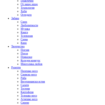
Практично
От нищо нещо
Технологии
Хоби
Огледало
Забава
Смях
Любопитности
Музика
Книги
Телевизия
Сцена
Кино
Творчество
Поезия
Проза
Приказки
Коледен конкурс
Многолика любов
Рецепти
Пилешко месо
Свинско месо
Риба
Вегетариански ястия
Салати
Тестени
Картофени
Телешко месо
Агнешко месо
Сирене