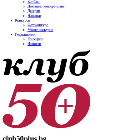
Колбаси
Домашно консервиране
Десерти
Напитки
Конкурси
Фотоконкурс
Моите конкурси
Редакционни
Конкурси
Новости
club50plus.bg