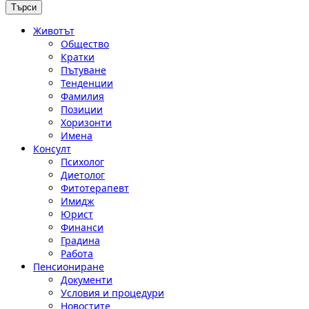
Животът
Общество
Кратки
Пътуване
Тенденции
Фамилия
Позиции
Хоризонти
Имена
Консулт
Психолог
Диетолог
Фитотерапевт
Имидж
Юрист
Финанси
Градина
Работа
Пенсиониране
Документи
Условия и процедури
Новостите