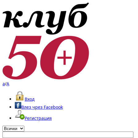
a
/
A
Вход
Влез чрез Facebook
Регистрация