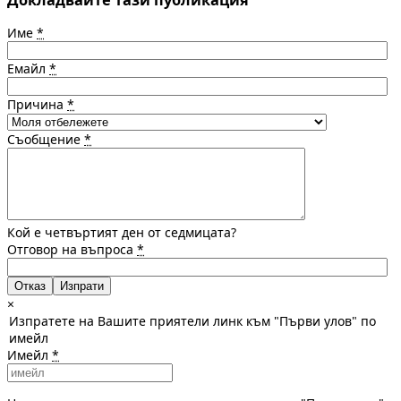
Име
*
Емайл
*
Причина
*
Съобщение
*
Кой е четвъртият ден от седмицата?
Отговор на въпроса
*
Отказ
×
Изпратете на Вашите приятели линк към "Първи улов" по
имейл
Имейл
*