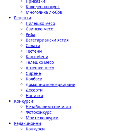
Приказки
Коледен конкурс
Многолика любов
Рецепти
Пилешко месо
Свинско месо
Риба
Вегетариански ястия
Салати
Тестени
Картофени
Телешко месо
Агнешко месо
Сирене
Колбаси
Домашно консервиране
Десерти
Напитки
Конкурси
Незабравима почивка
Фотоконкурс
Моите конкурси
Редакционни
Конкурси