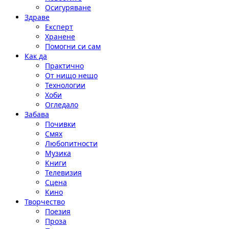
Осигуряване
Здраве
Експерт
Хранене
Помогни си сам
Как да
Практично
От нищо нещо
Технологии
Хоби
Огледало
Забава
Почивки
Смях
Любопитности
Музика
Книги
Телевизия
Сцена
Кино
Творчество
Поезия
Проза