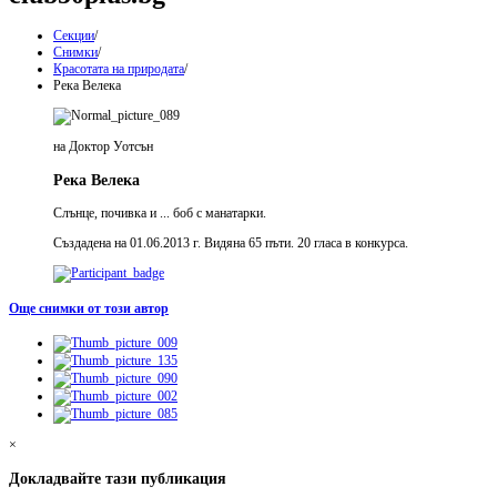
Секции
/
Снимки
/
Красотата на природата
/
Река Велека
на Доктор Уотсън
Река Велека
Слънце, почивка и ... боб с манатарки.
Създадена на 01.06.2013 г. Видяна 65 пъти. 20 гласа в конкурса.
Още снимки от този автор
×
Докладвайте тази публикация