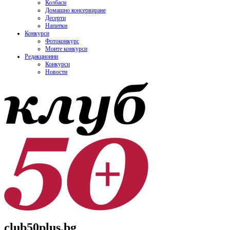
Колбаси
Домашно консервиране
Десерти
Напитки
Конкурси
Фотоконкурс
Моите конкурси
Редакционни
Конкурси
Новости
club50plus.bg