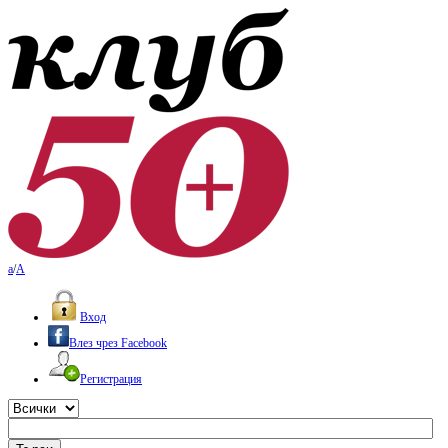
a
/
A
Вход
Влез чрез Facebook
Регистрация