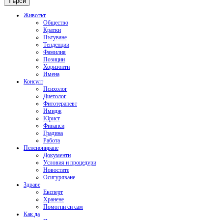
Животът
Общество
Кратки
Пътуване
Тенденции
Фамилия
Позиции
Хоризонти
Имена
Консулт
Психолог
Диетолог
Фитотерапевт
Имидж
Юрист
Финанси
Градина
Работа
Пенсиониране
Документи
Условия и процедури
Новостите
Осигуряване
Здраве
Експерт
Хранене
Помогни си сам
Как да