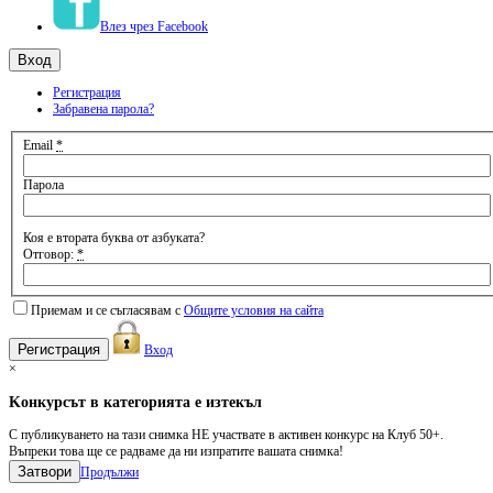
Влез чрез Facebook
Регистрация
Забравена парола?
Email
*
Парола
Коя е втората буква от азбуката?
Отговор:
*
Приемам и се съгласявам с
Общите условия на сайта
Вход
×
Kонкурсът в категорията е изтекъл
С публикуването на тази снимка НЕ участвате в активен конкурс на Клуб 50+.
Въпреки това ще се радваме да ни изпратите вашата снимка!
Затвори
Продължи