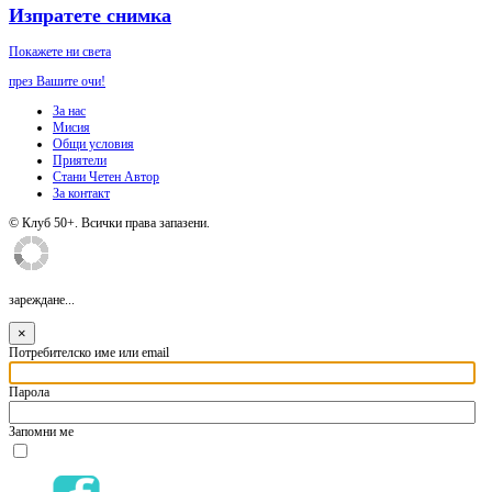
Изпратете снимка
Покажете ни света
през Вашите очи!
За нас
Мисия
Общи условия
Приятели
Стани Четен Автор
За контакт
© Клуб 50+. Всички права запазени.
зареждане...
×
Потребителско име или email
Парола
Запомни ме