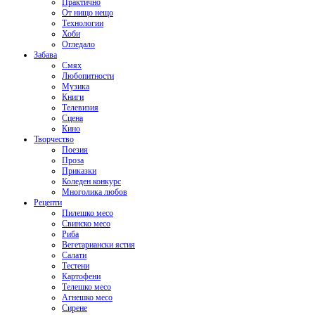
Практично
От нищо нещо
Технологии
Хоби
Огледало
Забава
Смях
Любопитности
Музика
Книги
Телевизия
Сцена
Кино
Творчество
Поезия
Проза
Приказки
Коледен конкурс
Многолика любов
Рецепти
Пилешко месо
Свинско месо
Риба
Вегетариански ястия
Салати
Тестени
Картофени
Телешко месо
Агнешко месо
Сирене