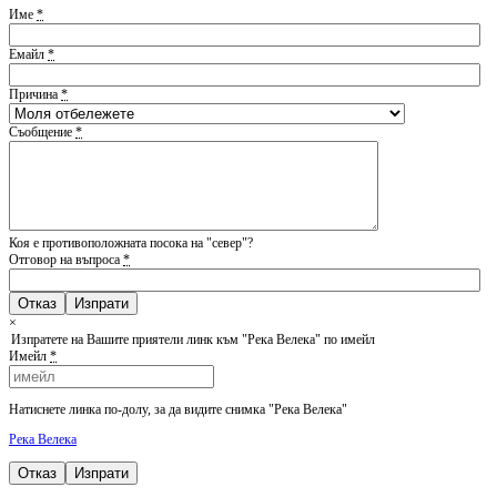
Име
*
Емайл
*
Причина
*
Съобщение
*
Коя е противоположната посока на "север"?
Отговор на въпроса
*
Отказ
×
Изпратете на Вашите приятели линк към "Река Велека" по имейл
Имейл
*
Натиснете линка по-долу, за да видите снимка "Река Велека"
Река Велека
Отказ
Изпрати