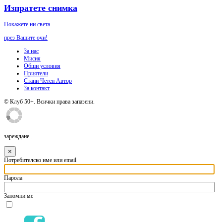
Изпратете снимка
Покажете ни света
през Вашите очи!
За нас
Мисия
Общи условия
Приятели
Стани Четен Автор
За контакт
© Клуб 50+. Всички права запазени.
зареждане...
×
Потребителско име или email
Парола
Запомни ме