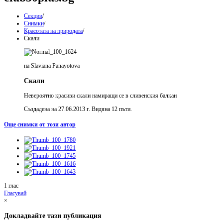
Секции
/
Снимки
/
Красотата на природата
/
Скали
на Slaviana Panayotova
Скали
Невероятно красиви скали намиращи се в сливенския балкан
Създадена на 27.06.2013 г. Видяна 12 пъти.
Още снимки от този автор
1 глас
Гласувай
×
Докладвайте тази публикация