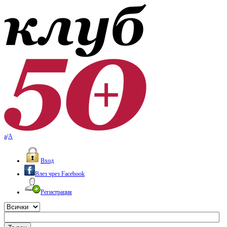
a
/
A
Вход
Влез чрез Facebook
Регистрация