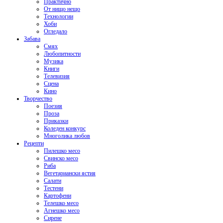
Практично
От нищо нещо
Технологии
Хоби
Огледало
Забава
Смях
Любопитности
Музика
Книги
Телевизия
Сцена
Кино
Творчество
Поезия
Проза
Приказки
Коледен конкурс
Многолика любов
Рецепти
Пилешко месо
Свинско месо
Риба
Вегетариански ястия
Салати
Тестени
Картофени
Телешко месо
Агнешко месо
Сирене