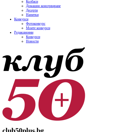
Колбаси
Домашно консервиране
Десерти
Напитки
Конкурси
Фотоконкурс
Моите конкурси
Редакционни
Конкурси
Новости
club50plus.bg