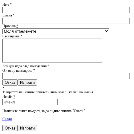
Име
*
Емайл
*
Причина
*
Съобщение
*
Кой ден идва след понеделник?
Отговор на въпроса
*
Отказ
×
Изпратете на Вашите приятели линк към "Скали " по имейл
Имейл
*
Натиснете линка по-долу, за да видите снимка "Скали "
Скали
Отказ
Изпрати