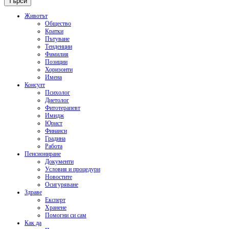
Животът
Общество
Кратки
Пътуване
Тенденции
Фамилия
Позиции
Хоризонти
Имена
Консулт
Психолог
Диетолог
Фитотерапевт
Имидж
Юрист
Финанси
Градина
Работа
Пенсиониране
Документи
Условия и процедури
Новостите
Осигуряване
Здраве
Експерт
Хранене
Помогни си сам
Как да