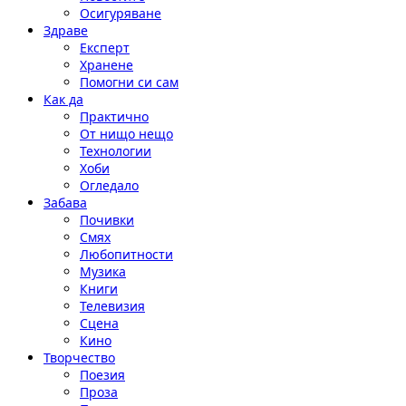
Осигуряване
Здраве
Експерт
Хранене
Помогни си сам
Как да
Практично
От нищо нещо
Технологии
Хоби
Огледало
Забава
Почивки
Смях
Любопитности
Музика
Книги
Телевизия
Сцена
Кино
Творчество
Поезия
Проза