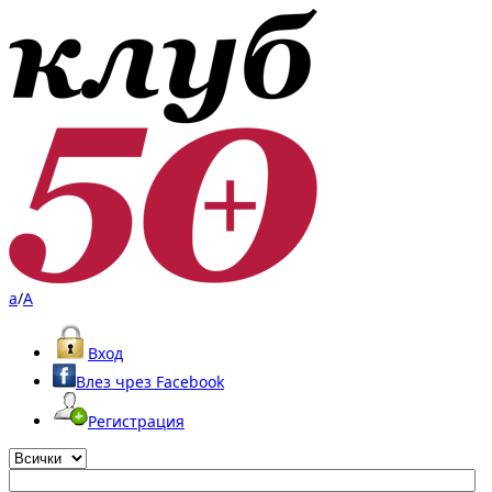
a
/
A
Вход
Влез чрез Facebook
Регистрация