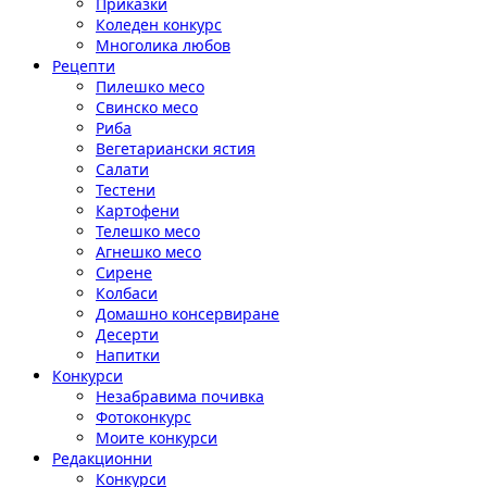
Приказки
Коледен конкурс
Многолика любов
Рецепти
Пилешко месо
Свинско месо
Риба
Вегетариански ястия
Салати
Тестени
Картофени
Телешко месо
Агнешко месо
Сирене
Колбаси
Домашно консервиране
Десерти
Напитки
Конкурси
Незабравима почивка
Фотоконкурс
Моите конкурси
Редакционни
Конкурси