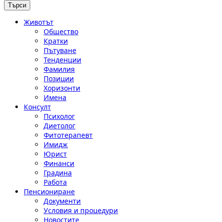
Животът
Общество
Кратки
Пътуване
Тенденции
Фамилия
Позиции
Хоризонти
Имена
Консулт
Психолог
Диетолог
Фитотерапевт
Имидж
Юрист
Финанси
Градина
Работа
Пенсиониране
Документи
Условия и процедури
Новостите