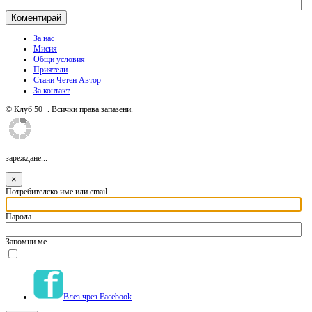
За нас
Мисия
Общи условия
Приятели
Стани Четен Автор
За контакт
© Клуб 50+. Всички права запазени.
зареждане...
×
Потребителско име или email
Парола
Запомни ме
Влез чрез Facebook