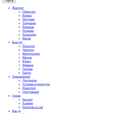
Животът
Общество
Кратки
Пътуване
Тенденции
Фамилия
Позиции
Хоризонти
Имена
Консулт
Психолог
Диетолог
Фитотерапевт
Имидж
Юрист
Финанси
Градина
Работа
Пенсиониране
Документи
Условия и процедури
Новостите
Осигуряване
Здраве
Експерт
Хранене
Помогни си сам
Как да