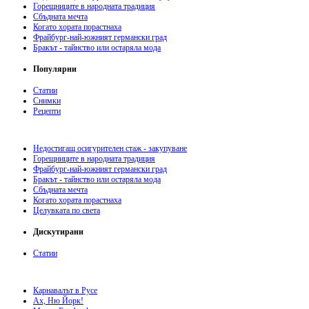
Горещниците в народната традиция
Сбъдната мечта
Когато хората порастнаха
Фрайбург-най-южният германски град
Бракът - тайнство или остаряла мода
Популярни
Статии
Снимки
Рецепти
Недостигащ осигурителен стаж - закупуване
Горещниците в народната традиция
Фрайбург-най-южният германски град
Бракът - тайнство или остаряла мода
Сбъдната мечта
Когато хората порастнаха
Целувката по света
Дискутирани
Статии
Карнавалът в Русе
Ах, Ню Йорк!