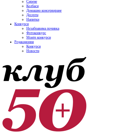
Сирене
Колбаси
Домашно консервиране
Десерти
Напитки
Конкурси
Незабравима почивка
Фотоконкурс
Моите конкурси
Редакционни
Конкурси
Новости