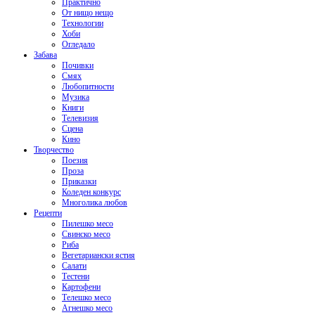
Практично
От нищо нещо
Технологии
Хоби
Огледало
Забава
Почивки
Смях
Любопитности
Музика
Книги
Телевизия
Сцена
Кино
Творчество
Поезия
Проза
Приказки
Коледен конкурс
Многолика любов
Рецепти
Пилешко месо
Свинско месо
Риба
Вегетариански ястия
Салати
Тестени
Картофени
Телешко месо
Агнешко месо