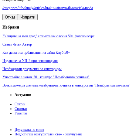
/categories/life-family/articles/brakut-tainstvo-ili-ostariala-moda
Отказ
Изпрати
Избрани
"Улиците на моя град" е темата на юлския 50+ фотоконкурс
Стани Четен Автор
Как да качим публикация на сайта Клуб 50+
Издаване на УП-2 при пенсиониране
Необходими документи за санаториум
Участвайте в новия 50+ конкурс "Незабравима почивка"
Всеки може да спечели незабравима почивка в конкурса ни "Незабравима почивка"
Актуални
Статии
Снимки
Рецепти
Целувката по света
Недостигащ осигурителен стаж - закупуване