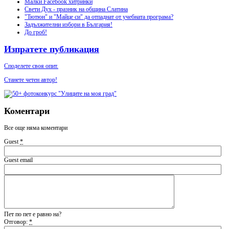
Малки Facebook хитринки
Свети Дух - празник на община Слатина
"Тютюн" и "Майце си" да отпаднат от учебната програма?
Задължителни избори в България!
До гроб!
Изпратете публикация
Споделете своя опит.
Станете четен автор!
Коментари
Все още няма коментари
Guest
*
Guest email
Пет по пет е равно на?
Отговор:
*