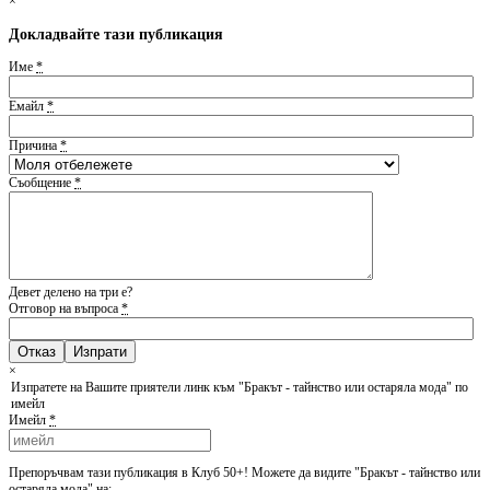
×
Докладвайте тази публикация
Име
*
Емайл
*
Причина
*
Съобщение
*
Девет делено на три е?
Отговор на въпроса
*
Отказ
×
Изпратете на Вашите приятели линк към "Бракът - тайнство или остаряла мода" по
имейл
Имейл
*
Препоръчвам тази публикация в Клуб 50+! Можете да видите "Бракът - тайнство или
остаряла мода" на: