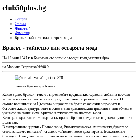
club50plus.bg
Секции
/
Статии
/
Животът
/
Фамилия
/
Бракът - тайнство или остаряла мода
Бракът - тайнство или остаряла мода
На 12 юли 1945 г. в България със закон е въведен гражданският брак
на Мариана Георгиева
0
169
0.0
снимка Красимира Ботева
Какво е днес бракът - това е въпрос, който предизвиква сериозни дебати и поставя
често на противоположен полюс представителите на различните поколения. От
самото възникване на Църквата въпросите на брака са основни в правната и
богословска литература, като в основата на християнската традиция в тази област е
учението на самия Исус Христос и текстовете на апостол Павел.
Като цяло християнската църква възприема брачното единение на двама души като
Божи дар.
В литургичните църкви - Православна, Римокатолическа, Англиканска,бракът се
смята за „свето венчание", свещено тайнство, което дава израз на Божествената
благодат. В западния ритуал тайнството на венчанието се извършва от самите съпруг