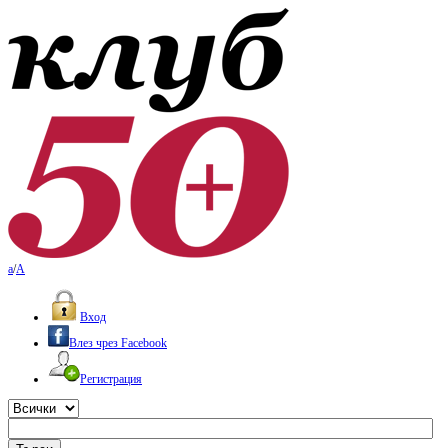
a
/
A
Вход
Влез чрез Facebook
Регистрация