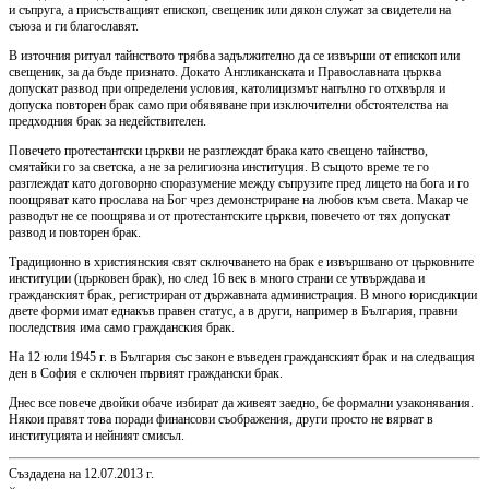
и съпруга, а присъстващият епископ, свещеник или дякон служат за свидетели на
съюза и ги благославят.
В източния ритуал тайнството трябва задължително да се извърши от епископ или
свещеник, за да бъде признато. Докато Англиканската и Православната църква
допускат развод при определени условия, католицизмът напълно го отхвърля и
допуска повторен брак само при обявяване при изключителни обстоятелства на
предходния брак за недействителен.
Повечето протестантски църкви не разглеждат брака като свещено тайнство,
смятайки го за светска, а не за религиозна институция. В същото време те го
разглеждат като договорно споразумение между съпрузите пред лицето на бога и го
поощряват като прослава на Бог чрез демонстриране на любов към света. Макар че
разводът не се поощрява и от протестантските църкви, повечето от тях допускат
развод и повторен брак.
Традиционно в християнския свят сключването на брак е извършвано от църковните
институции (църковен брак), но след 16 век в много страни се утвърждава и
гражданският брак, регистриран от държавната администрация. В много юрисдикции
двете форми имат еднакъв правен статус, а в други, например в България, правни
последствия има само гражданския брак.
На 12 юли 1945 г. в България със закон е въведен гражданският брак и на следващия
ден в София е сключен първият граждански брак.
Днес все повече двойки обаче избират да живеят заедно, бе формални узаконявания.
Някои правят това поради финансови съображения, други просто не вярват в
институцията и нейният смисъл.
Създадена на 12.07.2013 г.