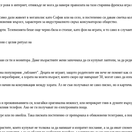
а се ровя в интернет, отникъде не мога да намеря правилата на тази старинна френска игр
исимо дали живеят в мегаполис като София или на село, и постепенно си давам сметка ко
кновения мързел, характерен за индустриалното свръх консуматорско общество.
рти. Телевизията беше още черно-бяла и стоеше, като фон на играта, и то само в случаит
вни с целия ритуал на
аи си ти и монитора. Даже възрастните жени започнаха да си купуват лаптопи, за да редят
а популярния „табланет". Децата не играят, защото родителите им вече не помнят как се 
неразбиране, а хората на моята възраст, които скоро ще навършат 50, могат само да изпа
 начин на комуникация между хората. Аз не съм получавал не само писмо, но и картичка
а и преживяванията си, влагайки оригинална нежност, или неприкрит гняв в думите върху
билния телефон. Ако не ги получават по електронната поща.
ype или по имейла. Така писмата постепенно се превърнаха в обикновени телеграми, а по
ристите, които купуват не толкова за да напишат и изпратят послание, а за да имат споме
го изпратят, а да се обадят по мобилния телефон, а картичката да му връчат при присти