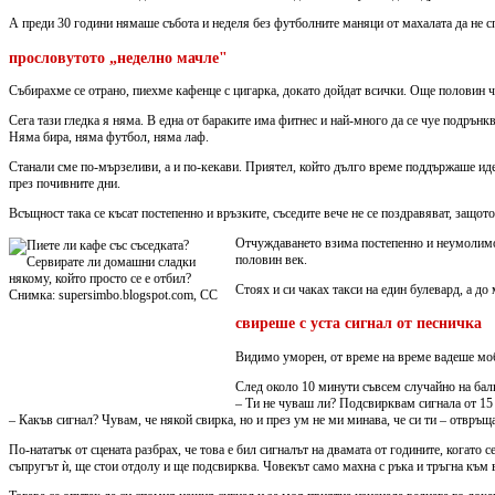
А преди 30 години нямаше събота и неделя без футболните маняци от махалата да не 
прословутото „неделно мачле"
Събирахме се отрано, пиехме кафенце с цигарка, докато дойдат всички. Още половин ча
Сега тази гледка я няма. В една от бараките има фитнес и най-много да се чуе подрънкв
Няма бира, няма футбол, няма лаф.
Станали сме по-мързеливи, а и по-кекави. Приятел, който дълго време поддържаше иде
през почивните дни.
Всъщност така се късат постепенно и връзките, съседите вече не се поздравяват, защот
Отчуждаването взима постепенно и неумолимо с
половин век.
Стоях и си чаках такси на един булевард, а д
свиреше с уста сигнал от песничка
Видимо уморен, от време на време вадеше моб
След около 10 минути съвсем случайно на бал
– Ти не чуваш ли? Подсвирквам сигнала от 15 
– Какъв сигнал? Чувам, че някой свирка, но и през ум не ми минава, че си ти – отвръщ
По-нататък от сцената разбрах, че това е бил сигналът на двамата от годините, когато
съпругът ѝ, ще стои отдолу и ще подсвирква. Човекът само махна с ръка и тръгна към 