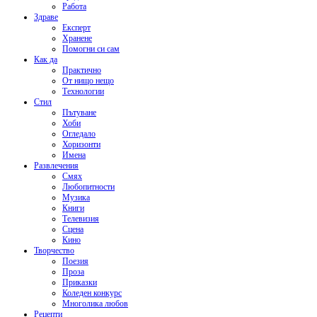
Работа
Здраве
Експерт
Хранене
Помогни си сам
Как да
Практично
От нищо нещо
Технологии
Стил
Пътуване
Хоби
Огледало
Хоризонти
Имена
Развлечения
Смях
Любопитности
Музика
Книги
Телевизия
Сцена
Кино
Творчество
Поезия
Проза
Приказки
Коледен конкурс
Многолика любов
Рецепти