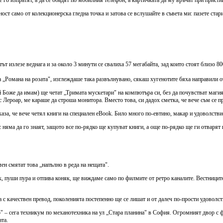
ст само от колекционерска гледна точка и затова се вслушайте в съвета ми: пазете старит
тът излезе веднага и за около 3 минути се свалиха 57 мегабайта, зад които стоят близо 8
а „Романа на розата", изглеждаше така развълнувано, сякаш хугенотите бяха направили от
й Боже да имам) ще четат „Тримата мускетари" на компютъра си, без да почувстват магия
Лероар, ме караше да строша монитора. Вместо това, си дадох сметка, че вече съм се п
аза, че вече четял книги на специален eBook. Било много по-евтино, макар и удоволствие
 няма да го знаят, защото все по-рядко ще купуват книги, а още по-рядко ще ги отварят и
н смятат това „напълно в реда на нещата".
ик, пуши пура и отпива коняк, ще виждаме само по филмите от ретро каналите. Вестниците
 с качествен превод, поколенията постепенно ще се лишат и от далеч по-прости удоволст
о" – сега техникум по механотехника на ул „Стара планина" в София. Огромният двор с 
та.