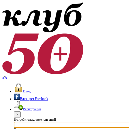
a
/
A
Вход
Влез чрез Facebook
Регистрация
×
Потребителско име или email