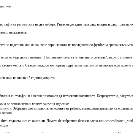
спретнем
с лаф и се разделяхме на два отбора. Ритахме до един часа след пладне и след това запо
ането на железата.
ята за неделния мач жива, вече спря, защото на последната си футболна среща скъса ме
о няма откъде да се запознаят. Постепенно изчезва и понятието „махала", защото ги няма
воите жертви. Съвсем наскоро ме порази и друга случка, която ме накара още повече да
о мен мъж на около 45 години упорито
илния си телефон и с целия възможен яд натискаше клавишите. Безрезултатно, защото 
кона се показа жена и мъжът закрещя ядосано:
минути. Забравил съм си ключа, телефонът не работи, а външната врата пак се е развали
а жената.
 се били гаджета и са се оженили. Дамата бе забравила безвъзвратно този своеобразен „лю
входа.