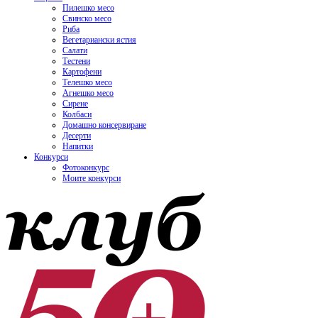
Пилешко месо
Свинско месо
Риба
Вегетариански ястия
Салати
Тестени
Картофени
Телешко месо
Агнешко месо
Сирене
Колбаси
Домашно консервиране
Десерти
Напитки
Конкурси
Фотоконкурс
Моите конкурси