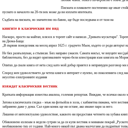
Писмата и пликовете постепенно ще имат стойно
пуснато в началото на 20-ти век може да ви изплати ипотеката.
Съдбата на писмата, но значително по-бавно, ще бъде последвана и от тази на
книгите в класическия им вид
Наскоро, просто на майтап, влязох в торент сайт и написах „Тримата мускетари". Торен
на Дюма-Баща:
„В първия понеделник на месец април 1625 г. градчето Мьон, където се роди авторът н
Не бях развълнуван, а стъписан. Бях направо ужасен. Самата мисъл, че внуците ми (да
библиотеката, без да видят оригиналните черно-бели илюстрации към книгата на Морис 
Опитах да сваля книга от нета след като мой добър приятел в непринуден разговор ми к
Според мен удоволствието да четеш книги в интернет е нулево, но поколенията след нас
неусетно електронните издания
изяждат класическия вестник
Кратката информация измества анализа, големия репортаж. Виждам, че всички около ме
Затова класическата гледка – мъж на фотьойла в хола, с кабинетна пижама, чете вестн
забранено даже у дома. Сал един коняк ще ни остане, ако имаме пари за него.
Лишени от интелектуално удоволствие, каквото ни предоставя четенето на хубава книга
Обикновено излизам в неделя сутрин за да си купя вестник и минавам покрай „Рускот
необикновено тих от години. Най-много някой път двама малчугани да подритват топка