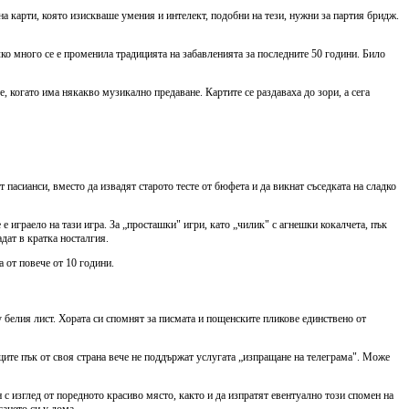
а на карти, която изискваше умения и интелект, подобни на тези, нужни за партия бридж.
лко много се е променила традицията на забавленията за последните 50 години. Било
е, когато има някакво музикално предаване. Картите се раздаваха до зори, а сега
 пасианси, вместо да извадят старото тесте от бюфета и да викнат съседката на сладко
е играело на тази игра. За „просташки" игри, като „чилик" с агнешки кокалчета, пък
дат в кратка носталгия.
 от повече от 10 години.
 белия лист. Хората си спомнят за писмата и пощенските пликове единствено от
щите пък от своя страна вече не поддържат услугата „изпращане на телеграма". Може
н с изглед от поредното красиво място, както и да изпратят евентуално този спомен на
гането си у дома.