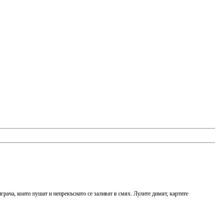
играча, които пушат и непрекъснато се заливат в смях. Лулите димят, картите