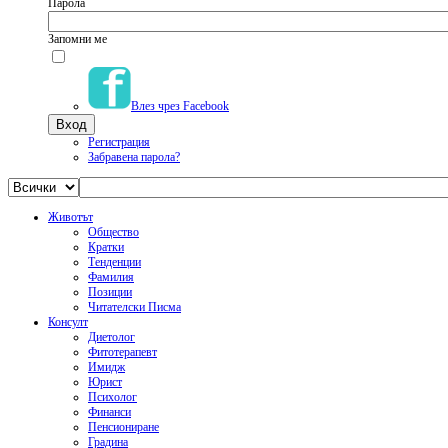
Парола
Запомни ме
Влез чрез Facebook
Регистрация
Забравена парола?
Животът
Общество
Кратки
Тенденции
Фамилия
Позиции
Читателски Писма
Консулт
Диетолог
Фитотерапевт
Имидж
Юрист
Психолог
Финанси
Пенсиониране
Градина