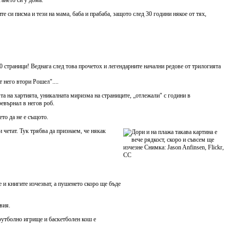
е си писма и тези на мама, баба и прабаба, защото след 30 години някое от тях,
00 страници! Веднага след това прочетох и легендарните начални редове от трилогията
 него втори Рошел"....
та на хартията, уникалната миризма на страниците, „отлежали" с години в
ревърнал в негов роб.
то да не е същото.
 четат. Тук трябва да признаем, че някак
 и книгите изчезват, а пушенето скоро ще бъде
вия.
футболно игрище и баскетболен кош е