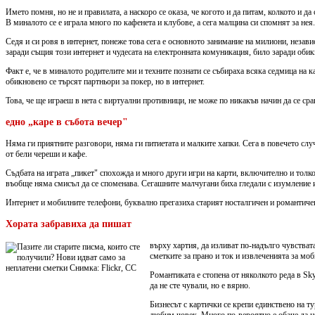
Името помня, но не и правилата, а наскоро се оказа, че когото и да питам, колкото и д
В миналото се е играла много по кафенета и клубове, а сега малцина си спомнят за нея.
Седя и си ровя в интернет, понеже това сега е основното занимание на милиони, незав
заради същия този интернет и чудесата на електронната комуникация, било заради оби
Факт е, че в миналото родителите ми и техните познати се събираха всяка седмица на ка
обикновено се търсят партньори за покер, но в интернет.
Това, че ще играеш в нета с виртуални противници, не може по никакъв начин да се сра
едно „каре в събота вечер"
Няма ги приятните разговори, няма ги питиетата и малките хапки. Сега в повечето случ
от бели череши и кафе.
Съдбата на играта „пикет" спохожда и много други игри на карти, включително и толков
въобще няма смисъл да се споменава. Сегашните малчугани биха гледали с изумление и 
Интернет и мобилните телефони, буквално прегазиха старият носталгичен и романтичен
Хората забравиха да пишат
върху хартия, да изливат по-надълго чувстват
сметките за прано и ток и извлеченията за мо
Романтиката е стопена от няколкото реда в Sk
да не сте чували, но е вярно.
Бизнесът с картички се крепи единствено на ту
любим човек. Много по-вероятно е обаче да не 