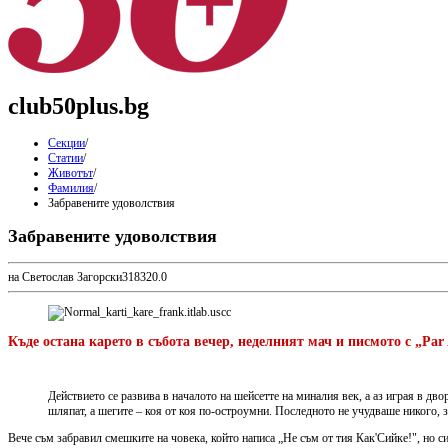
club50plus.bg
Секции
/
Статии
/
Животът
/
Фамилия
/
Забравените удоволствия
Забравените удоволствия
на Светослав Загорски
3
1832
0.0
Къде остана карето в събота вечер, неделният мач и писмото с „Par
Д
ействието се развива в началото на шейсетте на миналия век, а аз играя в дв
шляпат, а шегите – коя от коя по-остроумни. Последното не учудваше никого,
Вече съм забравил смешките на човека, който написа „Не съм от тия Как'Сийке!", но с