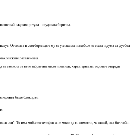
чваше най-сладкия ритуал – студената биричка.
нискус. Оттогава и съотборниците му се уплашиха и въобще не става и дума за футбол
 махленските развлечения.
 се замисля за вече забравени масови навици, характерни за годините отпреди
телефонът беше блокирал.
ла.
бовен зов". Тя има мобилен телефон и не може да си помисли, че някой, пък бил той и