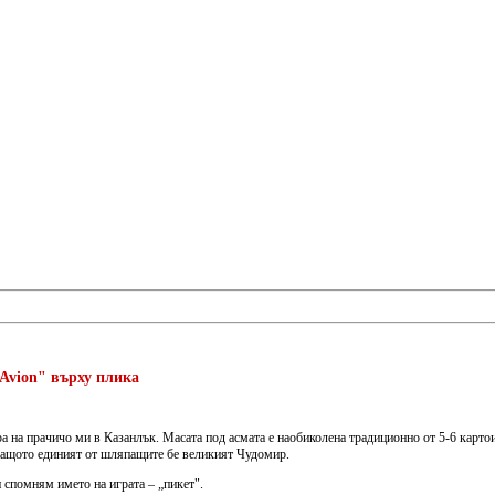
 Avion" върху плика
ора на прачичо ми в Казанлък. Масата под асмата е наобиколена традиционно от 5-6 карто
 защото единият от шляпащите бе великият Чудомир.
и спомням името на играта – „пикет".