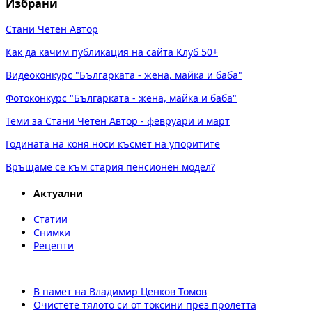
Избрани
Стани Четен Автор
Как да качим публикация на сайта Клуб 50+
Видеоконкурс "Българката - жена, майка и баба"
Фотоконкурс "Българката - жена, майка и баба"
Теми за Стани Четен Автор - февруари и март
Годината на коня носи късмет на упоритите
Връщаме се към стария пенсионен модел?
Актуални
Статии
Снимки
Рецепти
В памет на Владимир Ценков Томов
Очистете тялото си от токсини през пролетта