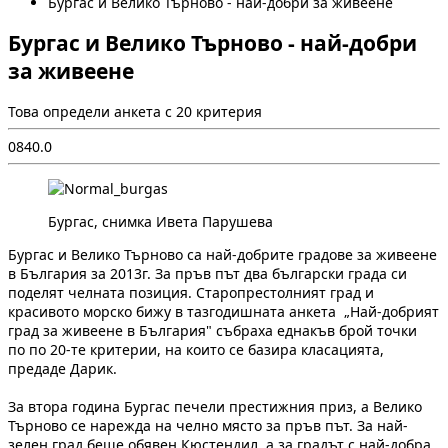
Бургас и Велико Търново - най-добри за живеене
Бургас и Велико Търново - най-добри
за живеене
Това определи анкета с 20 критерия
0
84
0.0
Бургас, снимка Ивета Парушева
Бургас и Велико Търново са най-добрите градове за живеене
в България за 2013г. За пръв път два български града си
поделят челната позиция. Старопрестолният град и
красивото морско бижу в тазгодишната анкета „Най-добрият
град за живеене в България" събраха еднакъв брой точки
по по 20-те критерии, на които се базира класацията,
предаде Дарик.
За втора година Бургас печели престижния приз, а Велико
Търново се нарежда на челно място за пръв път. За най-
зелен град беше обявен Кюстендил, а за градът с най-добра