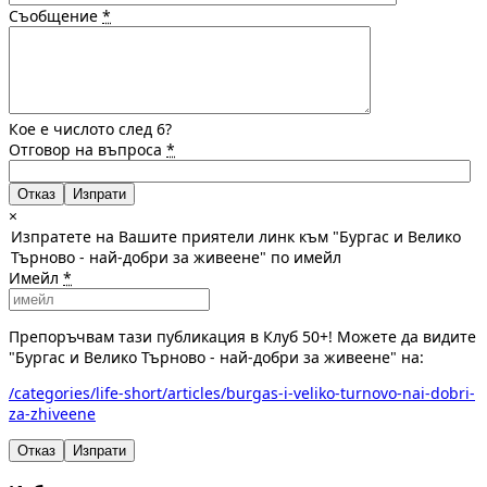
Съобщение
*
Кое е числото след 6?
Отговор на въпроса
*
Отказ
×
Изпратете на Вашите приятели линк към "Бургас и Велико
Търново - най-добри за живеене" по имейл
Имейл
*
Препоръчвам тази публикация в Клуб 50+! Можете да видите
"Бургас и Велико Търново - най-добри за живеене" на:
/categories/life-short/articles/burgas-i-veliko-turnovo-nai-dobri-
za-zhiveene
Отказ
Изпрати