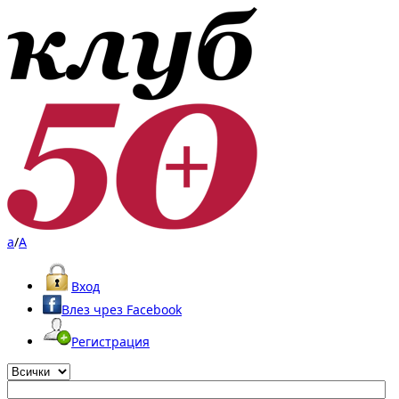
a
/
A
Вход
Влез чрез Facebook
Регистрация