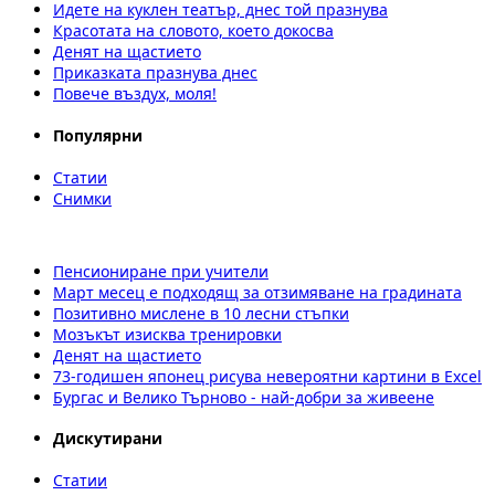
Идете на куклен театър, днес той празнува
Красотата на словото, което докосва
Денят на щастието
Приказката празнува днес
Повече въздух, моля!
Популярни
Статии
Снимки
Пенсиониране при учители
Март месец е подходящ за отзимяване на градината
Позитивно мислене в 10 лесни стъпки
Мозъкът изисква тренировки
Денят на щастието
73-годишен японец рисува невероятни картини в Excel
Бургас и Велико Търново - най-добри за живеене
Дискутирани
Статии