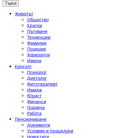
Животът
Общество
Кратки
Пътуване
Тенденции
Фамилия
Позиции
Хоризонти
Имена
Консулт
Психолог
Диетолог
Фитотерапевт
Имидж
Юрист
Финанси
Градина
Работа
Пенсиониране
Документи
Условия и процедури
Новостите