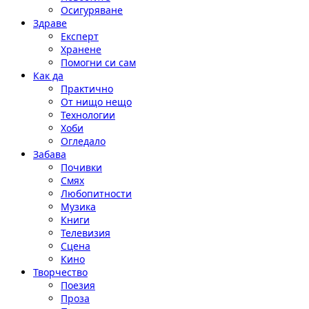
Осигуряване
Здраве
Експерт
Хранене
Помогни си сам
Как да
Практично
От нищо нещо
Технологии
Хоби
Огледало
Забава
Почивки
Смях
Любопитности
Музика
Книги
Телевизия
Сцена
Кино
Творчество
Поезия
Проза