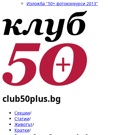
Изложба "50+ фотоконкурси 2013"
club50plus.bg
Секции
/
Статии
/
Животът
/
Кратки
/