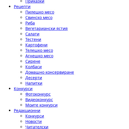
Приказки
Рецепти
Пилешко месо
Свинско месо
Риба
Вегетариански ястия
Салати
Тестени
Картофени
Телешко месо
Агнешко месо
Сирене
Колбаси
Домашно консервиране
Десерти
Напитки
Конкурси
Фотоконкурс
Видеоконкурс
Моите конкурси
Редакционни
Конкурси
Новости
Читателски