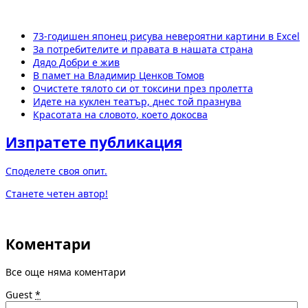
73-годишен японец рисува невероятни картини в Excel
За потребителите и правата в нашата страна
Дядо Добри е жив
В памет на Владимир Ценков Томов
Очистете тялото си от токсини през пролетта
Идете на куклен театър, днес той празнува
Красотата на словото, което докосва
Изпратете публикация
Споделете своя опит.
Станете четен автор!
Коментари
Все още няма коментари
Guest
*