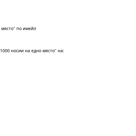
 място" по имейл
1000 носии на едно място" на: