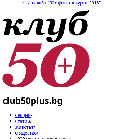
Изложба "50+ фотоконкурси 2013"
club50plus.bg
Секции
/
Статии
/
Животът
/
Общество
/
1000 носии на едно място