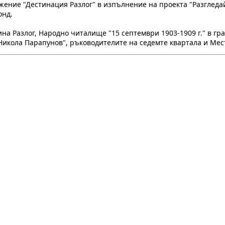
жение "Дестинация Разлог" в изпълнение на проекта "Разгледай
онд.
на Разлог, Народно читалище "15 септември 1903-1909 г." в гра
икола Парапунов", ръководителите на седемте квартала и Мест