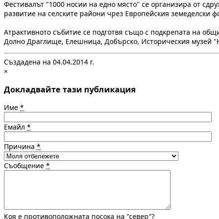
Фестивалът "1000 носии на едно място" се организира от сдру
развитие на селските райони чрез Европейския земеделски ф
Атрактивното събитие се подготвя също с подкрепата на общи
Долно Драглище, Елешница, Добърско, Историческия музей "Н
Създадена на 04.04.2014 г.
×
Докладвайте тази публикация
Име
*
Емайл
*
Причина
*
Съобщение
*
Коя е противоположната посока на "север"?