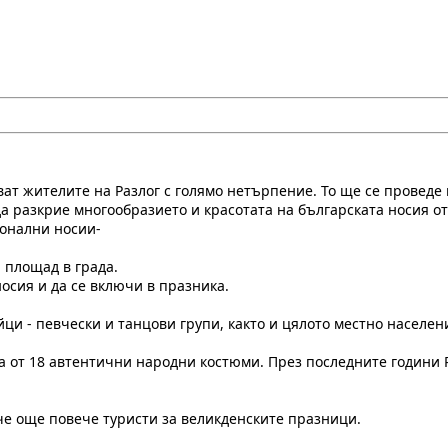
ват жителите на Разлог с голямо нетърпение. То ще се проведе 
а разкрие многообразието и красотата на българската носия от
ионални носии-
 площад в града.
носия и да се включи в празника.
и - певчески и танцови групи, както и цялото местно населен
а от 18 автентични народни костюми. През последните години 
е още повече туристи за великденските празници.