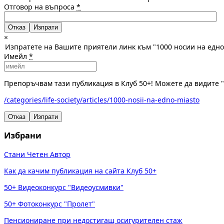
Отговор на въпроса
*
Отказ
×
Изпратете на Вашите приятели линк към "1000 носии на едно
Имейл
*
Препоръчвам тази публикация в Клуб 50+! Можете да видите "
/categories/life-society/articles/1000-nosii-na-edno-miasto
Отказ
Изпрати
Избрани
Стани Четен Автор
Как да качим публикация на сайта Клуб 50+
50+ Видеоконкурс "Видеоусмивки"
50+ Фотоконкурс "Пролет"
Пенсиониране при недостигащ осигурителен стаж