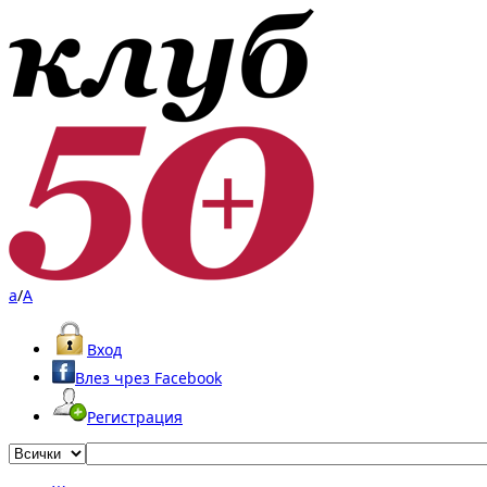
a
/
A
Вход
Влез чрез Facebook
Регистрация