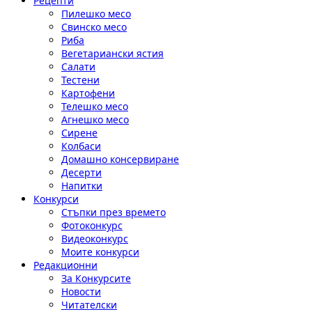
Рецепти
Пилешко месо
Свинско месо
Риба
Вегетариански ястия
Салати
Тестени
Картофени
Телешко месо
Агнешко месо
Сирене
Колбаси
Домашно консервиране
Десерти
Напитки
Конкурси
Стъпки през времето
Фотоконкурс
Видеоконкурс
Моите конкурси
Редакционни
За Конкурсите
Новости
Читателски