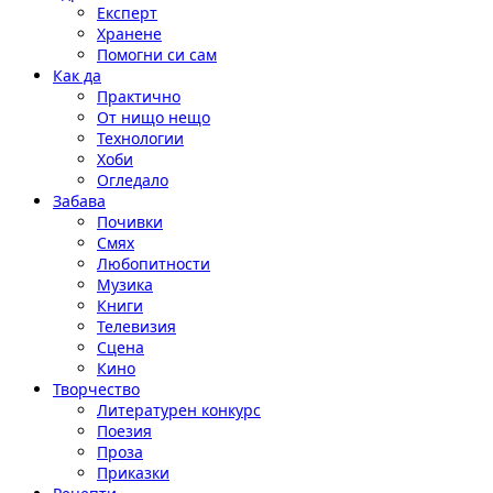
Експерт
Хранене
Помогни си сам
Как да
Практично
От нищо нещо
Технологии
Хоби
Огледало
Забава
Почивки
Смях
Любопитности
Музика
Книги
Телевизия
Сцена
Кино
Творчество
Литературен конкурс
Поезия
Проза
Приказки