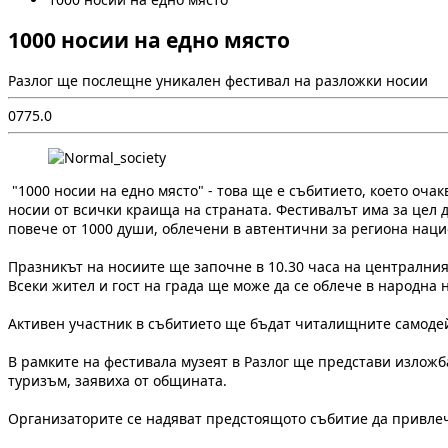
1000 носии на едно място
Разлог ще послещне уникален фестивал на разложки носии
0
77
5.0
"1000 носии на едно място" - това ще е събитието, което очак
носии от всички краища на страната. Фестивалът има за цел д
повече от 1000 души, облечени в автентични за региона нац
Празникът на носиите ще започне в 10.30 часа на централния
Всеки жител и гост на града ще може да се облече в народна 
Активен участник в събитието ще бъдат читалищните самодейц
В рамките на фестивала музеят в Разлог ще представи изложб
туризъм, заявиха от общината.
Организаторите се надяват предстоящото събитие да привлеч