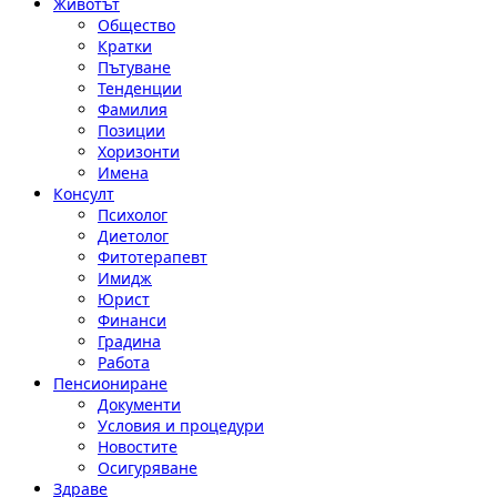
Животът
Общество
Кратки
Пътуване
Тенденции
Фамилия
Позиции
Хоризонти
Имена
Консулт
Психолог
Диетолог
Фитотерапевт
Имидж
Юрист
Финанси
Градина
Работа
Пенсиониране
Документи
Условия и процедури
Новостите
Осигуряване
Здраве