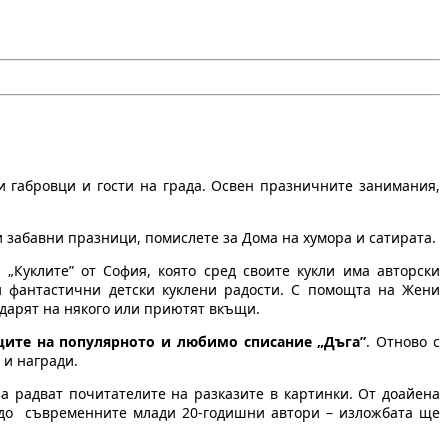
и габровци и гости на града. Освен празничните занимания,
и забавни празници, помислете за Дома на хумора и сатирата.
„Куклите” от София, която сред своите кукли има авторски
 и фантастични детски куклени радости. С помощта на Жени
одарят на някого или приютят вкъщи.
ците на популярното и любимо списание „Дъга”
. Отново с
 и награди.
а радват почитателите на разказите в картинки. От доайена
 до съвременните млади 20-годишни автори – изложбата ще