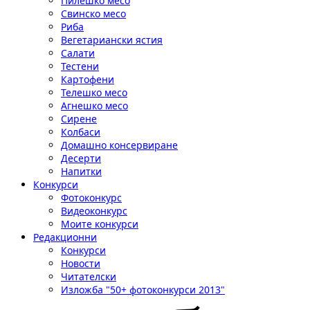
Пилешко месо
Свинско месо
Риба
Вегетариански ястия
Салати
Тестени
Картофени
Телешко месо
Агнешко месо
Сирене
Колбаси
Домашно консервиране
Десерти
Напитки
Конкурси
Фотоконкурс
Видеоконкурс
Моите конкурси
Редакционни
Конкурси
Новости
Читателски
Изложба "50+ фотоконкурси 2013"