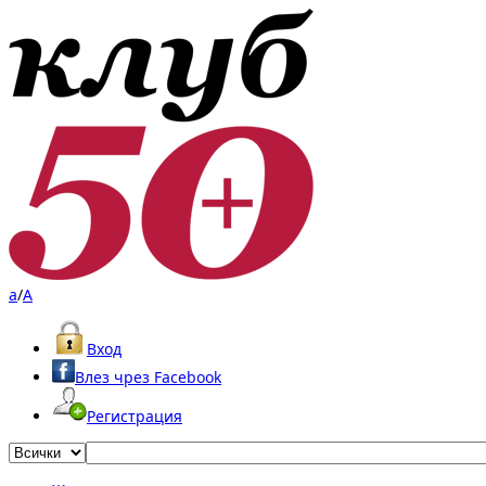
a
/
A
Вход
Влез чрез Facebook
Регистрация