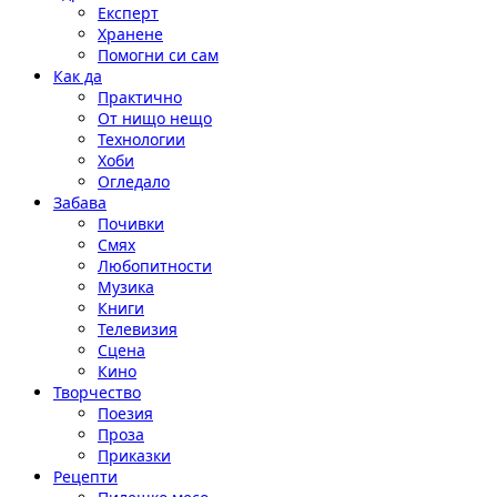
Експерт
Хранене
Помогни си сам
Как да
Практично
От нищо нещо
Технологии
Хоби
Огледало
Забава
Почивки
Смях
Любопитности
Музика
Книги
Телевизия
Сцена
Кино
Творчество
Поезия
Проза
Приказки
Рецепти