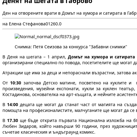
Денят на шегата в Габрово
Ден на отворените врати в Домът на хумора и сатирата в Габр
на Елена Стефанова
0
126
0.0
Снимка: Петя Сеизова за конкурса "Забавни снимки"
В Деня на шегата – 1 април,
Домът на хумора и сатирата
организирани специално по повода, посетителите ще могат д
Атракции ще има за деца и непораснали възрастни, затова ако
От
10:30
започва Детско матине, посветено на куклите и п
произведения, музейни експонати, кукли за куклен театър
Костадинова, основателка на арт-къщата, и нейните асистентк
В
14:00
децата ще могат да станат част от магията на създ
помощта на професионалистите, малчуганите ще могат да се в
В
17.30
ще бъде открита първата Национална изложба на бъл
Любен Зидаров, който навърши 90 години, през художницит
съчетае класическия и ъндъграунд комикс.