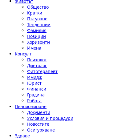
Животът
Общество
Кратки
Пътуване
Тенденции
Фамилия
Позиции
Хоризонти
Имена
Консулт
Психолог
Диетолог
Фитотерапевт
Имидж
Юрист
Финанси
Градина
Работа
Пенсиониране
Документи
Условия и процедури
Новостите
Осигуряване
Здраве