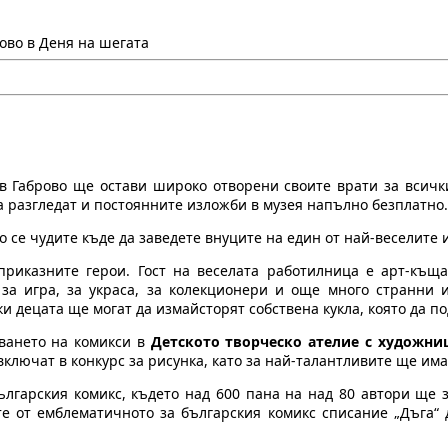
ово в Деня на шегата
в Габрово ще остави широко отворени своите врати за всичк
а разгледат и постоянните изложби в музея напълно безплатно.
 се чудите къде да заведете внуците на един от най-веселите 
риказните герои. Гост на веселата работилница е арт-къща 
, за игра, за украса, за колекционери и още много странни
и децата ще могат да измайсторят собствена кукла, която да п
аването на комикси в
Детското творческо ателие с художни
ключат в конкурс за рисунка, като за най-талантливите ще има
гарския комикс, където над 600 пана на над 80 автори ще з
е от емблематичното за българския комикс списание „Дъга“