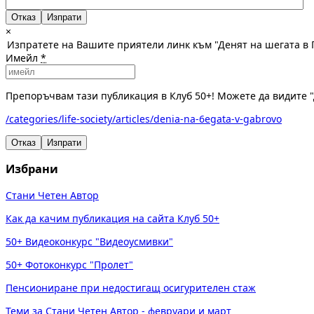
Отказ
×
Изпратете на Вашите приятели линк към "Денят на шегата в 
Имейл
*
Препоръчвам тази публикация в Клуб 50+! Можете да видите "
/categories/life-society/articles/denia-na-6egata-v-gabrovo
Отказ
Изпрати
Избрани
Стани Четен Автор
Как да качим публикация на сайта Клуб 50+
50+ Видеоконкурс "Видеоусмивки"
50+ Фотоконкурс "Пролет"
Пенсиониране при недостигащ осигурителен стаж
Теми за Стани Четен Автор - февруари и март