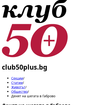
club50plus.bg
Секции
/
Статии
/
Животът
/
Общество
/
Денят на шегата в Габрово