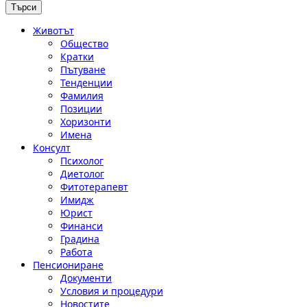
Животът
Общество
Кратки
Пътуване
Тенденции
Фамилия
Позиции
Хоризонти
Имена
Консулт
Психолог
Диетолог
Фитотерапевт
Имидж
Юрист
Финанси
Градина
Работа
Пенсиониране
Документи
Условия и процедури
Новостите