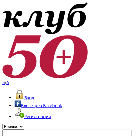
a
/
A
Вход
Влез чрез Facebook
Регистрация