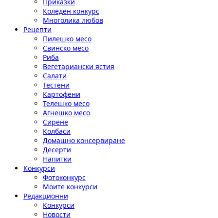
Приказки
Коледен конкурс
Многолика любов
Рецепти
Пилешко месо
Свинско месо
Риба
Вегетариански ястия
Салати
Тестени
Картофени
Телешко месо
Агнешко месо
Сирене
Колбаси
Домашно консервиране
Десерти
Напитки
Конкурси
Фотоконкурс
Моите конкурси
Редакционни
Конкурси
Новости