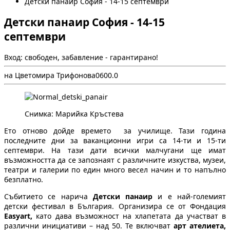
Детски панаир София - 14-15 септември
Детски панаир София - 14-15
септември
Вход: свободен, забавление - гарантирано!
на Цветомира Трифонова
0
60
0.0
Снимка: Марийка Кръстева
Ето отново дойде времето за училище. Тази година
последните дни за ваканционни игри са 14-ти и 15-ти
септември. На тази дати всички малчугани ще имат
възможността да се запознаят с различните изкуства, музеи,
театри и галерии по един много весел начин и то напълно
безплатно.
Събитието се нарича
Детски панаир
и е най-големият
детски фестивал в България. Организира се от Фондация
Easyart,
като дава възможност на хлапетата да участват в
различни инициативи – над 50. Те включват
арт ателиета,