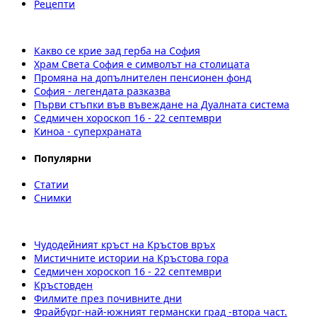
Рецепти
Какво се крие зад герба на София
Храм Света София е символът на столицата
Промяна на допълнителен пенсионен фонд
София - легендата разказва
Първи стъпки във въвеждане на Дуалната система
Седмичен хороскоп 16 - 22 септември
Киноа - суперхраната
Популярни
Статии
Снимки
Чудодейният кръст на Кръстов връх
Мистичните истории на Кръстова гора
Седмичен хороскоп 16 - 22 септември
Кръстовден
Филмите през почивните дни
Фрайбург-най-южният германски град -втора част.