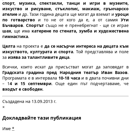
спорт, музика, спектакли, танци и игри в музеите,
изкуство и рисуване, стъклопис, макиаж, грънчарско
ателие
и др. Тази година децата ще могат да вземат и
уроци
по готварство
и то не от кого да е, а от самия
Ути
Бъчваров
.
Спортът
също не е пренебрегнат - ще се играе
шах
, ще има
катерене по стената, зумба и художествена
гимнастика
.
Целта
на проекта е
да се насърчи интереса на децата към
изкуството, културата и спорта
. Той представлява и поле
за
изява за талантливите деца
.
Всички, които искат да присъстват могат да заповядат в
Градската градина пред Народния театър Иван Вазов
.
Програмата е в интервала
10-18 часа
и в двата почивни дни
– 1
4 и 15 септември
. Още един път подчертаваме, че
входът е свободен
.
Създадена на 13.09.2013 г.
×
Докладвайте тази публикация
Име
*