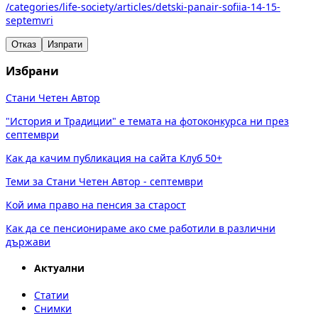
/categories/life-society/articles/detski-panair-sofiia-14-15-
septemvri
Отказ
Изпрати
Избрани
Стани Четен Автор
"История и Традиции" е темата на фотоконкурса ни през
септември
Как да качим публикация на сайта Клуб 50+
Теми за Стани Четен Автор - септември
Кой има право на пенсия за старост
Как да се пенсионираме ако сме работили в различни
държави
Актуални
Статии
Снимки