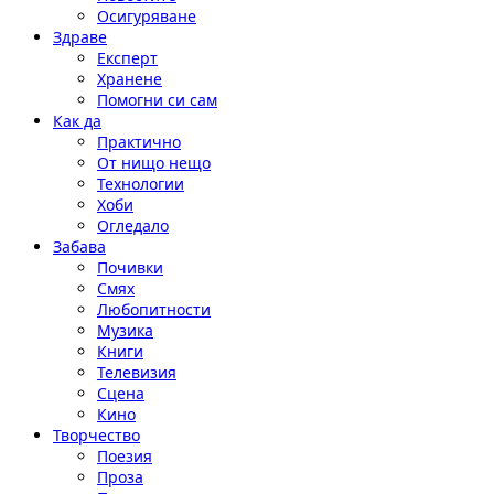
Осигуряване
Здраве
Експерт
Хранене
Помогни си сам
Как да
Практично
От нищо нещо
Технологии
Хоби
Огледало
Забава
Почивки
Смях
Любопитности
Музика
Книги
Телевизия
Сцена
Кино
Творчество
Поезия
Проза