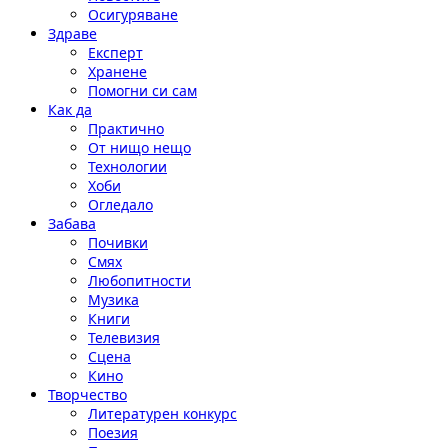
Осигуряване
Здраве
Експерт
Хранене
Помогни си сам
Как да
Практично
От нищо нещо
Технологии
Хоби
Огледало
Забава
Почивки
Смях
Любопитности
Музика
Книги
Телевизия
Сцена
Кино
Творчество
Литературен конкурс
Поезия