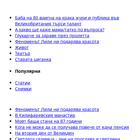
Баба на 80 вдигна на крака жури и публика във
Великобритания търси талант
А какво ще каже мама/татко по въпроса?
Глухарче за здраве през пролетта
Феноменът Лили ни подарява красота
Живот
Театър
Старата циганка
Популярни
Статии
Снимки
Феноменът Лили ни подарява красота
В Килифаревския манастир
Моят баща стана на 87 години
Кога не може да се получава повече от една пенсия
На втория ден от Великден
Светлата седмица - дни на прослава и светлина