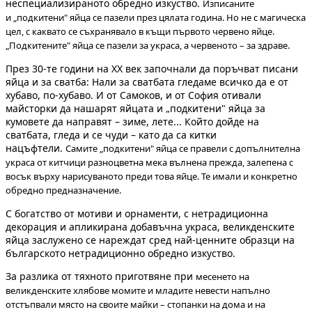
неспециализираното обредно изкуство.
Изписаните
и
„подкитени" яйца
се пазели през цялата година. Но не с магическа
цел, с каквато се съхранявало в къщи първото червено яйце.
„Подкитените" яйца се пазели за украса, а червеното – за здраве.
През 30-те години на ХХ век започнали да поръчват писани
яйца и за сватба: Нали за сватбата гледаме всичко да е от
хубаво, по-хубаво. И от Самоков, и от София отивали
майсторки да нашарят яйцата и „подкитени" яйца за
кумовете да направят – зиме, лете... Който дойде на
сватбата, гледа и се чуди – като да са китки
нацъфтели.
Самите „подкитени" яйца се правели с допълнителна
украса от китчици разноцветна мека вълнена прежда, залепена с
восък върху нарисуваното преди това яйце. Те имали и конкретно
обредно предназначение.
С богатство от мотиви и орнаменти, с нетрадиционна
декорация и апликирана добавъчна украса, великденските
яйца заслужено се нареждат сред най-ценните образци на
българското нетрадиционно обредно изкуство.
За разлика от тяхното приготвяне при
месенето на
великденските хлябове
момите и младите невести напълно
отстъпвали място на своите майки – стопанки на дома и на