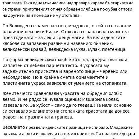
трапезата. Така една мълчалива надпревара карала българката да
се стреми приготвеният от нея обреден хляб да е по-хубав от този
на другите, или поне да не му отстъпва.
По Великден се замесвал нов, млад квас, в който се слагали
различни лековити билки. От кваса се запазвало малко за
през годината – за лек и срещу магии. За великденските
хлябове са запазени различни названия: яйченик,
великденски кравай, великдеска кукла, кулак, плетеница.
По форма великденският хляб е кръгъл, продълговат или
изплетен от дебели парчета тесто. В украсата му
задължително присъства и вареното яйце – червено или
небоядисано. Но в крайна сметка орнаментите и
пластичната украса зависели от умението на стопанката.
Жените често сравнявали украсата на обредния хляб с
везмо. И не рядко се чувала оценка: Изшарила колак,
извезала го. За хубост – само да го гледаш! Та нали основно
си оставало желанието на стопанката красотата да донесе
радост на празничната трапеза.
Веселието
през великденските празници не спирало. Младежите
връзвали люлки и люлеели на тях изгорите си. По поляните децата