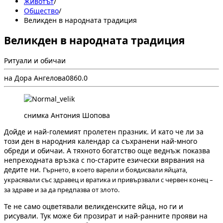
Животът
/
Общество
/
Великден в народната традиция
Великден в народната традиция
Ритуали и обичаи
на Дора Ангелова
0
86
0.0
снимка Антония Шопова
Дойде и най-големият пролетен празник. И като че ли за
този ден в народния календар са съхранени най-много
обреди и обичаи. А тяхното богатство още веднъж показва
непреходната връзка с по-старите езически вярвания на
дедите ни.
Гърнето, в което варели и боядисвали яйцата,
украсявали със здравец и вратика и привързвали с червен конец –
за здраве и за да предпазва от злото.
Те не само оцветявали великденските яйца, но ги и
рисували. Тук може би прозират и най-ранните прояви на