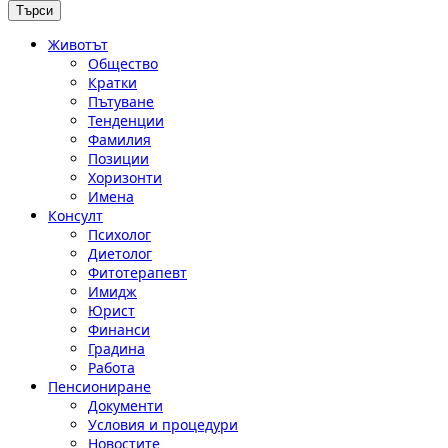
Животът
Общество
Кратки
Пътуване
Тенденции
Фамилия
Позиции
Хоризонти
Имена
Консулт
Психолог
Диетолог
Фитотерапевт
Имидж
Юрист
Финанси
Градина
Работа
Пенсиониране
Документи
Условия и процедури
Новостите