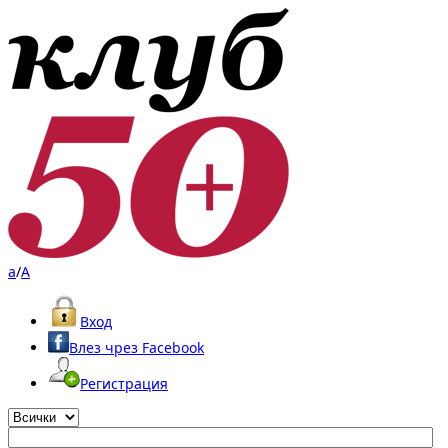
a
/
A
Вход
Влез чрез Facebook
Регистрация