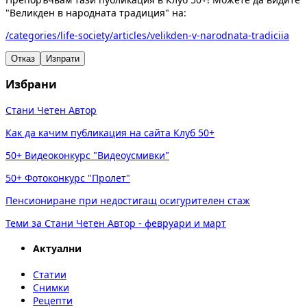
"Великден в народната традиция" на:
/categories/life-society/articles/velikden-v-narodnata-tradiciia
Отказ
Изпрати
Избрани
Стани Четен Автор
Как да качим публикация на сайта Клуб 50+
50+ Видеоконкурс "Видеоусмивки"
50+ Фотоконкурс "Пролет"
Пенсиониране при недостигащ осигурителен стаж
Теми за Стани Четен Автор - февруари и март
Актуални
Статии
Снимки
Рецепти