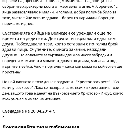
играели на „прескочи – кобила", момчетата – на „ашици" със
събраните характерни кости от жертвеното агне. А „боренето" с
яйца развеселявало и малки, и големи. Добра поличба било за
този, чието яйце остане здраво – борец го наричали. Борец го
наричаме и днес.
Състезанията с яйца на Великден се уреждали още по
времето на дедите ни. Две групи ги търкаляли една към
друга. Побеждавали тези, които оставали с по-голям брой
здрави яйца. Счупените, с много закачки, изяждали
дружно.
По-големите завързвали две момински забрадки и
наредени момичета и момчета, двама по двама, минавали под
кърпите, пеейки: Алю – порталю – кажи коя мома на кой ерген ще
пристане?
Но най-важното в този ден е поздравът - "Христос воскресе" - "Во
истину воскресе" . Така се поздравяваме всички християни в този
ден, защото това е денят на Възкресението Христово - Иисус, който
възкръснал в името на истината.
Създадена на 20.04.2014 г.
×
Докладвайте тази публикация