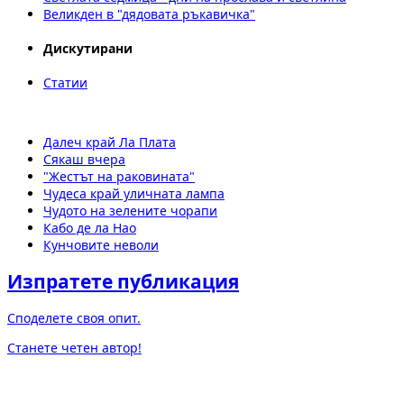
Великден в "дядовата ръкавичка"
Дискутирани
Статии
Далеч край Ла Плата
Сякаш вчера
"Жестът на раковината"
Чудеса край уличната лампа
Чудото на зелените чорапи
Кабо де ла Нао
Кунчовите неволи
Изпратете публикация
Споделете своя опит.
Станете четен автор!