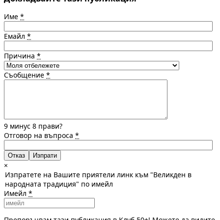
Име
*
Емайл
*
Причина
*
Съобщение
*
9 минус 8 прави?
Отговор на въпроса
*
Отказ
×
Изпратете на Вашите приятели линк към "Великден в
народната традиция" по имейл
Имейл
*
Препоръчвам тази публикация в Клуб 50+! Можете да видите