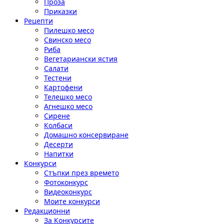
Проза
Приказки
Рецепти
Пилешко месо
Свинско месо
Риба
Вегетариански ястия
Салати
Тестени
Картофени
Телешко месо
Агнешко месо
Сирене
Колбаси
Домашно консервиране
Десерти
Напитки
Конкурси
Стъпки през времето
Фотоконкурс
Видеоконкурс
Моите конкурси
Редакционни
За Конкурсите