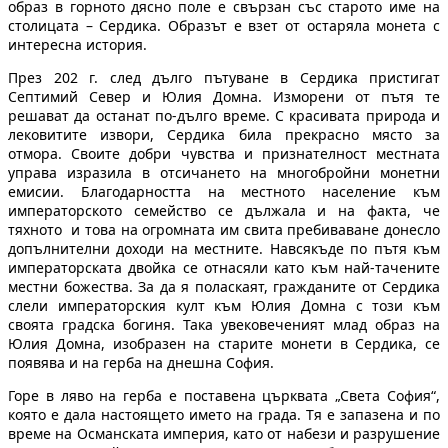
образ в горното дясно поле е свързан със старото име на
столицата – Сердика. Образът е взет от остаряла монета с
интересна история.
През 202 г. след дълго пътуване в Сердика пристигат
Септимий Север и Юлия Домна. Изморени от пътя те
решават да останат по-дълго време. С красивата природа и
лековитите извори, Сердика била прекрасно място за
отмора. Своите добри чувства и признателност местната
управа изразила в отсичането на многобройни монетни
емисии. Благодарността на местното население към
императорското семейство се дължала и на факта, че
тяхното и това на огромната им свита пребиваване донесло
допълнителни доходи на местните. Навсякъде по пътя към
императорската двойка се отнасяли като към най-тачените
местни божества. За да я поласкаят, гражданите от Сердика
слели императорския култ към Юлия Домна с този към
своята градска богиня. Така увековеченият млад образ на
Юлия Домна, изобразен на старите монети в Сердика, се
появява и на герба на днешна София.
Горе в ляво на герба е поставена църквата „Света София“,
която е дала настоящето името на града. Тя е запазена и по
време на Османската империя, като от набези и разрушение