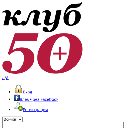
a
/
A
Вход
Влез чрез Facebook
Регистрация