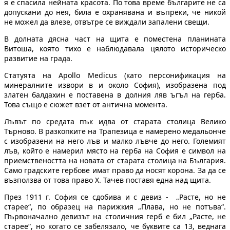
я е спасила нейната красота. По това време българите не са
допускани до нея, била е охранявана и въпреки, че никой
не можел да влезе, отвътре се виждали запалени свещи.
В долната дясна част на щита е поместена планината
Витоша, която тихо е наблюдавала цялото историческо
развитие на града.
Статуята на Apollo Medicus (като персонификация на
минералните извори в и около София), изобразена под
златен балдахин е поставена в долния ляв ъгъл на герба.
Това също е сюжет взет от антична момента.
Лъвът по средата пък идва от старата столица Велико
Търново. В разкопките на Трапезица е намерено медальонче
с изобразени на него лъв и малко лъвче до него. Големият
лъв, който е намерил място на герба на София е символ на
приемствеността на новата от старата столица на България.
Само градските гербове имат право да носят корона. За да се
възползва от това право Х. Тачев поставя една над щита.
През 1911 г. София се сдобива и с девиз - „Расте, но не
старее“, по образец на парижкия „Плава, но не потъва“.
Първоначално девизът на столичния герб е бил „Расте, не
старее“, но когато се забелязало, че буквите са 13, веднага