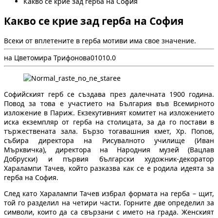
Какво се крие зад герба на София
Какво се крие зад герба на София
Всеки от вплетените в герба мотиви има свое значение.
на Цветомира Трифонова
0
101
0.0
Софийският герб се създава през далечната 1900 година.
Повод за това е участието на България във Всемирното
изложение в Париж. Екзекутивният комитет на изложението
иска екземпляр от герба на столицата, за да го постави в
тържествената зала. Бързо тогавашния кмет, Хр. Попов,
събира директора на Рисувалното училище (Иван
Мърквичка), директора на Народния музей (Вацлав
Добруски) и първия български художник-декоратор
Харалампи Тачев, който разказва как се е родила идеята за
герба на София.
След като Харалампи Тачев избрал формата на герба – щит,
той го разделил на четири части. Горните две определил за
символи, които да са свързани с името на града. Женският