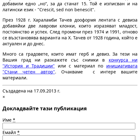
добавили едно „но“, за да станат 15. Той е изписван и на
латински език - "Crescit, sed non benescit".
През 1928 г. Хараламби Тачев дооформя лентата с девиза
добавяйки две лаврови клонки, които изразяват младост,
постоянство и успех. След промени през 1974 и 1991, отново
се възстановява варианта на Х. Тачев от 1928 година, който е
актуален и до днес.
Много са градовете, които имат герб и девиз. За тези на
Вашия град ни разкажете със снимки в
конкурса ни
"История и Традиции"
или с материал по
инициативата
"Стани четен автор"
. Очакваме с интере вашите
материали.
Създадена на 17.09.2013 г.
×
Докладвайте тази публикация
Име
*
Емайл
*