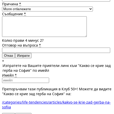
Причина
*
Съобщение
*
Колко прави 4 минус 2?
Отговор на въпроса
*
Отказ
×
Изпратете на Вашите приятели линк към "Какво се крие зад
герба на София" по имейл
Имейл
*
Препоръчвам тази публикация в Клуб 50+! Можете да видите
"Какво се крие зад герба на София" на:
/categories/life-tendencies/articles/kakvo-se-krie-zad-gerba-na-
sofiia