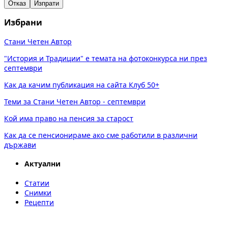
Отказ
Изпрати
Избрани
Стани Четен Автор
"История и Традиции" е темата на фотоконкурса ни през
септември
Как да качим публикация на сайта Клуб 50+
Теми за Стани Четен Автор - септември
Кой има право на пенсия за старост
Как да се пенсионираме ако сме работили в различни
държави
Актуални
Статии
Снимки
Рецепти