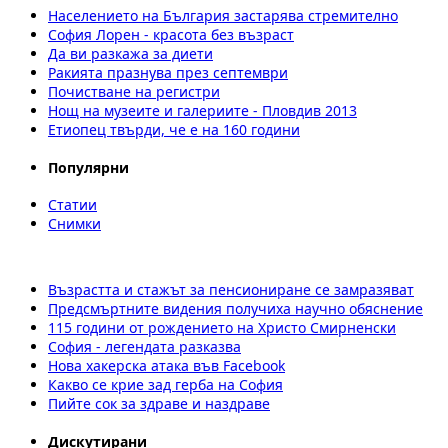
Населението на България застарява стремително
София Лорен - красота без възраст
Да ви разкажа за диети
Ракията празнува през септември
Почистване на регистри
Нощ на музеите и галериите - Пловдив 2013
Етиопец твърди, че е на 160 години
Популярни
Статии
Снимки
Възрастта и стажът за пенсиониране се замразяват
Предсмъртните видения получиха научно обяснение
115 години от рождението на Христо Смирненски
София - легендата разказва
Нова хакерска атака във Facebook
Какво се крие зад герба на София
Пийте сок за здраве и наздраве
Дискутирани