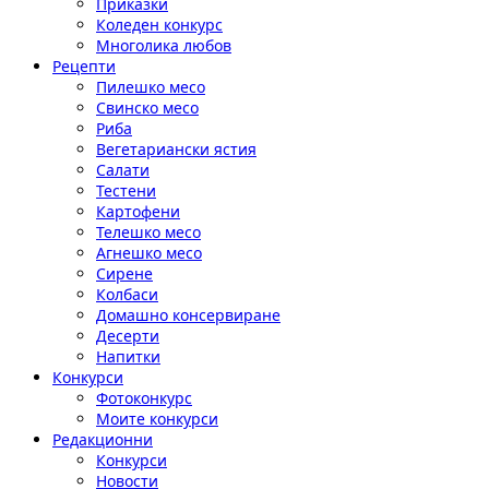
Приказки
Коледен конкурс
Многолика любов
Рецепти
Пилешко месо
Свинско месо
Риба
Вегетариански ястия
Салати
Тестени
Картофени
Телешко месо
Агнешко месо
Сирене
Колбаси
Домашно консервиране
Десерти
Напитки
Конкурси
Фотоконкурс
Моите конкурси
Редакционни
Конкурси
Новости