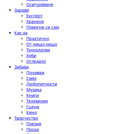
Осигуряване
Здраве
Експерт
Хранене
Помогни си сам
Как да
Практично
От нищо нещо
Технологии
Хоби
Огледало
Забава
Почивки
Смях
Любопитности
Музика
Книги
Телевизия
Сцена
Кино
Творчество
Поезия
Проза