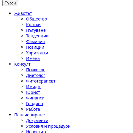
Животът
Общество
Кратки
Пътуване
Тенденции
Фамилия
Позиции
Хоризонти
Имена
Консулт
Психолог
Диетолог
Фитотерапевт
Имидж
Юрист
Финанси
Градина
Работа
Пенсиониране
Документи
Условия и процедури
Новостите