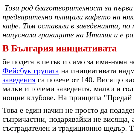
Този род благотворителност за първи
предварително плащали кафето на няк
кафе. Там оставяли в заведенията, по 
напуснала границите на Италия и е ра
В България инициативата
бе подета в петък и само за има-няма 
Фейсбук групата
на инициативата надм
заведения
са повече от 140. Висящо ка
малки и големи заведения, малки и го
нощни клубове. На принципа "Предай н
Това е един начин не просто да подаде
съпричастни, подарявайки не висяща, 
състрадателен и традиционно щедър. То