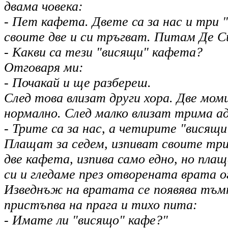
двама човека:
- Пет кафета. Двете са за нас и три
своите две и си тръгват. Питам Де С
- Какви са тези "висящи" кафета?
Отговаря ми:
- Почакай и ще разбереш.
След това влизат други хора. Две мо
нормално. След малко влизат трима а
- Трите са за нас, а четирите "висящи
Плащат за седем, изпиват своите три
две кафета, изпива само едно, но плащ
си и гледаме през отворената врата 
Изведнъж на вратата се появява тъмна
пристъпва на прага и тихо пита:
- Имате ли "висящо" кафе?"