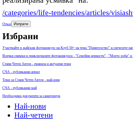
реализирана усмивка" на:
/categories/life-tendencies/articles/visia
Изпрати
Отказ
Избрани
Участвайте в майския фотоконкурс на Клуб 50+ на тема “Приятелство” и спечелете на
Всички снимки в приключилите фотоконкурси - "Семейни ценности" , "Моето хоби" и
Стани Четен Автор - правила и актуални теми
СЧА - публикации април
Теми за Стани Четен Автор - май-юни
СЧА - публикации май
Необходими документи за санаториум
Най-нови
Най-четени