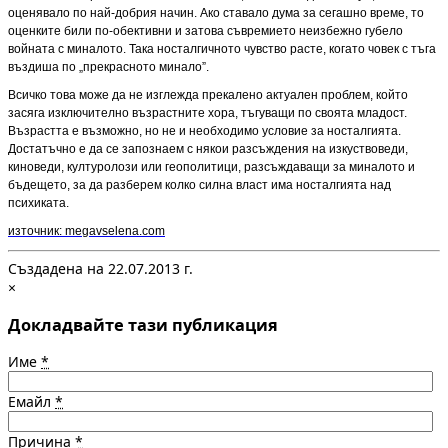
оценявало по най-добрия начин. Ако ставало дума за сегашно време, то
оценките били по-обективни и затова съвремието неизбежно губело
войната с миналото. Така носталгичното чувство расте, когато човек с тъга
въздиша по „прекрасното минало”.
Всичко това може да не изглежда прекалено актуален проблем, който
засяга изключително възрастните хора, тъгуващи по своята младост.
Възрастта е възможно, но не и необходимо условие за носталгията.
Достатъчно е да се запознаем с някои разсъждения на изкуствоведи,
киноведи, културолози или геополитици, разсъждаващи за миналото и
бъдещето, за да разберем колко силна власт има носталгията над
психиката.
източник: megavselena.com
Създадена на 22.07.2013 г.
×
Докладвайте тази публикация
Име
*
Емайл
*
Причина
*