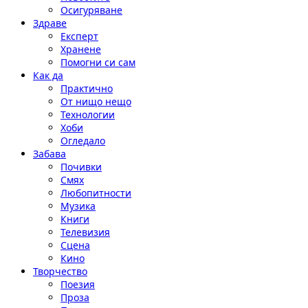
Осигуряване
Здраве
Експерт
Хранене
Помогни си сам
Как да
Практично
От нищо нещо
Технологии
Хоби
Огледало
Забава
Почивки
Смях
Любопитности
Музика
Книги
Телевизия
Сцена
Кино
Творчество
Поезия
Проза