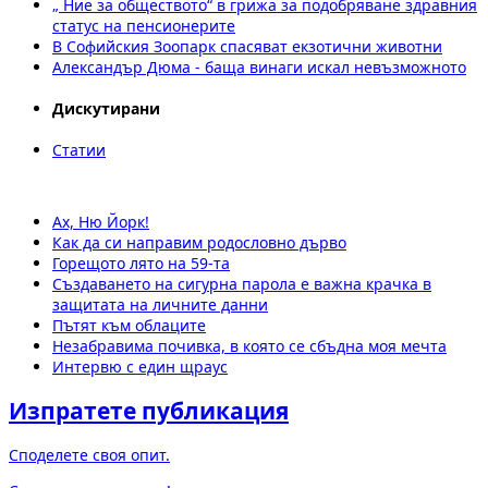
„ Ние за обществото“ в грижа за подобряване здравния
статус на пенсионерите
В Софийския Зоопарк спасяват екзотични животни
Александър Дюма - баща винаги искал невъзможното
Дискутирани
Статии
Ах, Ню Йорк!
Как да си направим родословно дърво
Горещото лято на 59-та
Създаването на сигурна парола е важна крачка в
защитата на личните данни
Пътят към облаците
Незабравима почивка, в която се сбъдна моя мечта
Интервю с един щраус
Изпратете публикация
Споделете своя опит.