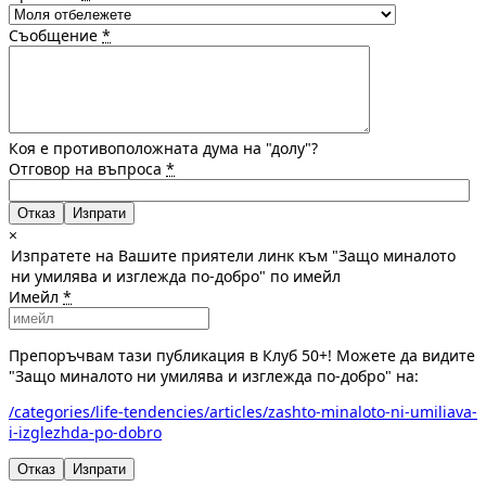
Съобщение
*
Коя е противоположната дума на "долу"?
Отговор на въпроса
*
Отказ
×
Изпратете на Вашите приятели линк към "Защо миналото
ни умилява и изглежда по-добро" по имейл
Имейл
*
Препоръчвам тази публикация в Клуб 50+! Можете да видите
"Защо миналото ни умилява и изглежда по-добро" на:
/categories/life-tendencies/articles/zashto-minaloto-ni-umiliava-
i-izglezhda-po-dobro
Отказ
Изпрати