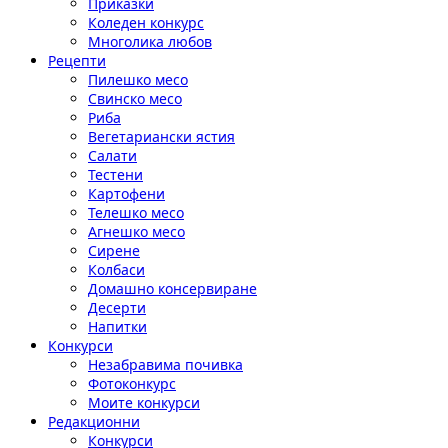
Приказки
Коледен конкурс
Многолика любов
Рецепти
Пилешко месо
Свинско месо
Риба
Вегетариански ястия
Салати
Тестени
Картофени
Телешко месо
Агнешко месо
Сирене
Колбаси
Домашно консервиране
Десерти
Напитки
Конкурси
Незабравима почивка
Фотоконкурс
Моите конкурси
Редакционни
Конкурси