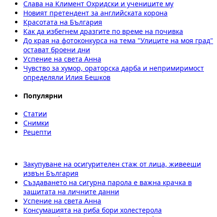
Слава на Климент Охридски и учениците му
Новият претендент за английската корона
Красотата на България
Как да избегнем дразгите по време на почивка
До края на фотоконкурса на тема "Улиците на моя град"
остават броени дни
Успение на света Анна
Чувство за хумор, ораторска дарба и непримиримост
определяли Илия Бешков
Популярни
Статии
Снимки
Рецепти
Закупуване на осигурителен стаж от лица, живеещи
извън България
Създаването на сигурна парола е важна крачка в
защитата на личните данни
Успение на света Анна
Консумацията на риба бори холестерола