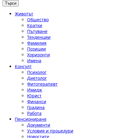
Животът
Общество
Кратки
Пътуване
Тенденции
Фамилия
Позиции
Хоризонти
Имена
Консулт
Психолог
Диетолог
Фитотерапевт
Имидж
Юрист
Финанси
Градина
Работа
Пенсиониране
Документи
Условия и процедури
Новостите