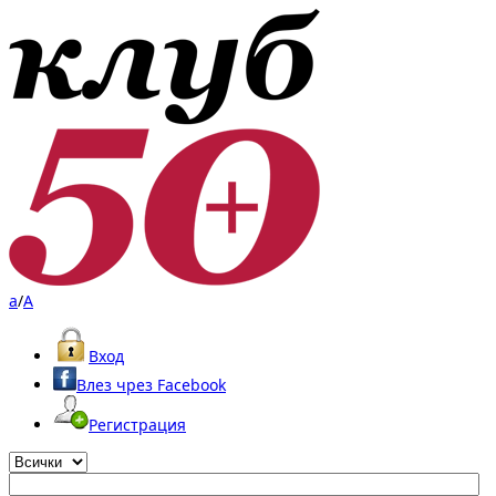
a
/
A
Вход
Влез чрез Facebook
Регистрация