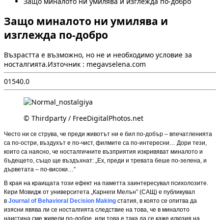
Защо миналото ни умилява и изглежда по-добро
Защо миналото ни умилява и
изглежда по-добро
Възрастта е възможно, но не и необходимо условие за
носталгията.Източник : megavselena.com
0
154
0.0
© Thirdparty / FreeDigitalPhotos.net
Често ни се струва, че преди животът ни е бил по-добър – впечатленията
са по-остри, въздухът е по-чист, филмите са по-интересни… Дори тези,
които са наясно, че носталгичните възприятия изкривяват миналото и
бъдещето, също ще въздъхнат: „Ех, преди и тревата беше по-зелена, и
дърветата – по-високи…”
В края на краищата този ефект на паметта заинтересувал психолозите.
Кери Мовидж от университета „Карнеги Мелън” (САЩ) е публикувал
в
Journal of Behavioral Decision Making
статия, в която се опитва да
изясни явява ли се носталгията следствие на това, че в миналото
наистина сме живели по-добре, или това е така да се каже илюзия на