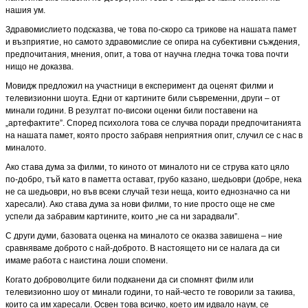
нашия ум.
Здравомислието подсказва, че това по-скоро са трикове на нашата памет
и възприятие, но самото здравомислие се опира на субективни съждения,
предпочитания, мнения, опит, а това от научна гледна точка това почти
нищо не доказва.
Мовидж предложил на участници в експеримент да оценят филми и
телевизионни шоута. Едни от картините били съвременни, други – от
минали години. В резултат по-високи оценки били поставени на
„артефактите”. Според психолога това се случва поради предпочитанията
на нашата памет, която просто забравя неприятния опит, случил се с нас в
миналото.
Ако става дума за филми, то киното от миналото ни се струва като цяло
по-добро, тъй като в паметта остават, грубо казано, шедьоври (добре, нека
не са шедьоври, но във всеки случай тези неща, които еднозначно са ни
харесали). Ако става дума за нови филми, то ние просто още не сме
успели да забравим картините, които „не са ни зарадвали”.
С други думи, базовата оценка на миналото се оказва завишена – ние
сравняваме доброто с най-доброто. В настоящето ни се налага да си
имаме работа с наистина лоши спомени.
Когато доброволците били подканени да си спомнят филм или
телевизионно шоу от минали години, то най-често те говорили за такива,
които са им харесали. Освен това всичко, което им идвало наум, се