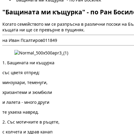
"Бащината ми къщурка" - по Ран Босил
Когато семейството ми се разпръсна в различни посоки на Бъ
къщата ни ще се превърне в пущиняк.
на Иван Псалтиров
0
118
49
1. Бащината ни къщурка
със цветя отпред:
минзухари, теменуги,
хризантеми и зюмбюли
и лалета - много други
те ухаеха навред.
2. Със мотичките в ръцете,
с колчета и здрав канап