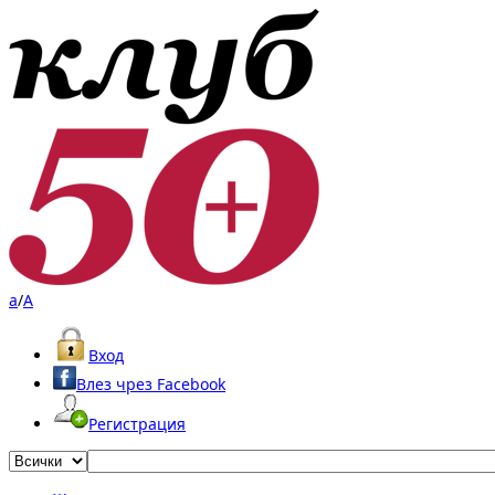
a
/
A
Вход
Влез чрез Facebook
Регистрация