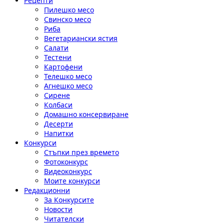
Рецепти
Пилешко месо
Свинско месо
Риба
Вегетариански ястия
Салати
Тестени
Картофени
Телешко месо
Агнешко месо
Сирене
Колбаси
Домашно консервиране
Десерти
Напитки
Конкурси
Стъпки през времето
Фотоконкурс
Видеоконкурс
Моите конкурси
Редакционни
За Конкурсите
Новости
Читателски