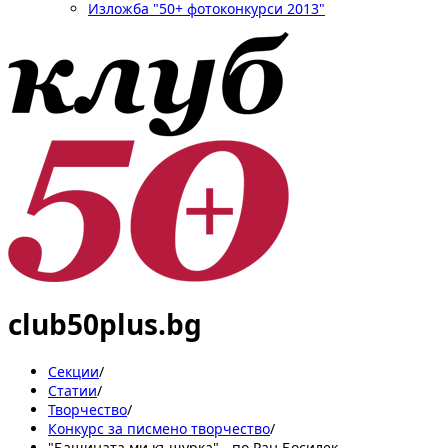
Изложба "50+ фотоконкурси 2013"
club50plus.bg
Секции
/
Статии
/
Творчество
/
Конкурс за писмено творчество
/
"Бащината ми къщурка" - по Ран Босилек