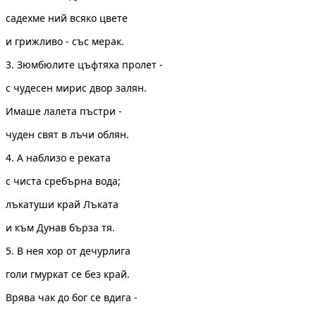
садехме ний всяко цвете
и грижливо - със мерак.
3. Зюмбюлите цъфтяха пролет -
с чудесен мирис двор залян.
Имаше лалета пъстри -
чуден свят в лъчи облян.
4. А наблизо е реката
с чиста сребърна вода;
лъкатуши край Лъката
и към Дунав бърза тя.
5. В нея хор от дечурлига
голи гмуркат се без край.
Врява чак до бог се вдига -