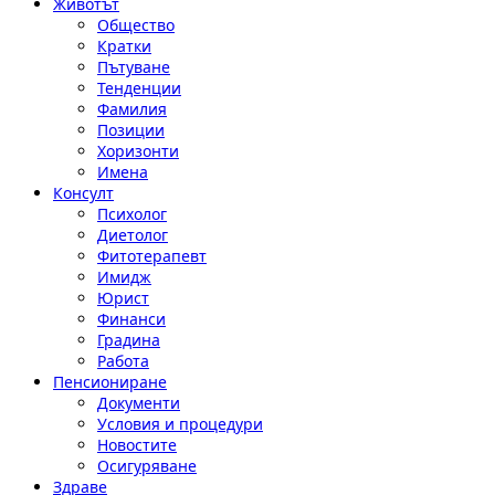
Животът
Общество
Кратки
Пътуване
Тенденции
Фамилия
Позиции
Хоризонти
Имена
Консулт
Психолог
Диетолог
Фитотерапевт
Имидж
Юрист
Финанси
Градина
Работа
Пенсиониране
Документи
Условия и процедури
Новостите
Осигуряване
Здраве