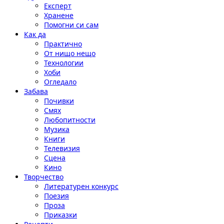
Експерт
Хранене
Помогни си сам
Как да
Практично
От нищо нещо
Технологии
Хоби
Огледало
Забава
Почивки
Смях
Любопитности
Музика
Книги
Телевизия
Сцена
Кино
Творчество
Литературен конкурс
Поезия
Проза
Приказки