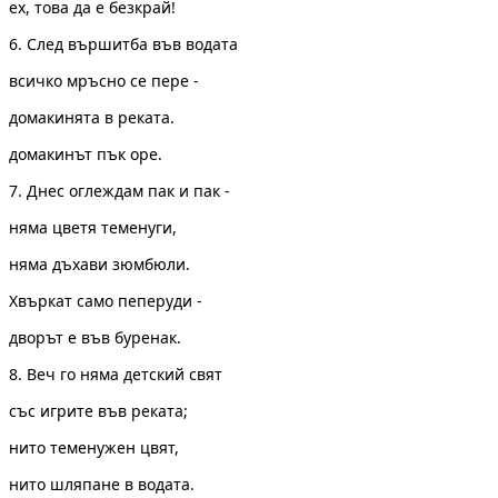
ех, това да е безкрай!
6. След вършитба във водата
всичко мръсно се пере -
домакинята в реката.
домакинът пък оре.
7. Днес оглеждам пак и пак -
няма цветя теменуги,
няма дъхави зюмбюли.
Хвъркат само пеперуди -
дворът е във буренак.
8. Веч го няма детский свят
със игрите във реката;
нито теменужен цвят,
нито шляпане в водата.