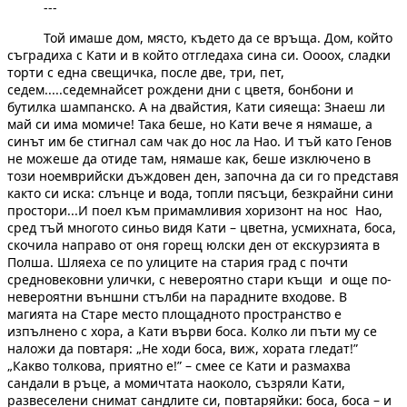
---
Той имаше дом, място, където да се връща. Дом, който
съградиха с Кати и в който отгледаха сина си. Оооох, сладки
торти с една свещичка, после две, три, пет,
седем.....седемнайсет рождени дни с цветя, бонбони и
бутилка шампанско. А на двайстия, Кати сияеща: Знаеш ли
май си има момиче! Така беше, но Кати вече я нямаше, а
синът им бе стигнал сам чак до нос ла Нао. И тъй като Генов
не можеше да отиде там, нямаше как, беше изключено в
този ноемврийски дъждовен ден, започна да си го представя
както си иска: слънце и вода, топли пясъци, безкрайни сини
простори...И поел към примамливия хоризонт на нос Нао,
сред тъй многото синьо видя Кати – цветна, усмихната, боса,
скочила направо от оня горещ юлски ден от екскурзията в
Полша. Шляеха се по улиците на стария град с почти
средновековни улички, с невероятно стари къщи и още по-
невероятни външни стълби на парадните входове. В
магията на Старе место площадното пространство е
изпълнено с хора, а Кати върви боса. Колко ли пъти му се
наложи да повтаря: „Не ходи боса, виж, хората гледат!”
„Какво толкова, приятно е!” – смее се Кати и размахва
сандали в ръце, а момичтата наоколо, съзряли Кати,
развеселени снимат сандлите си, повтаряйки: боса, боса – и