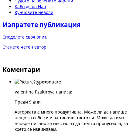
Чудото на зелените чорапи
Кабо де ла Нао
Кунчовите неволи
Изпратете публикация
Споделете своя опит.
Станете четен автор!
Коментари
Valentina Psaltirova написа:
Преди 9 дни
Авторката е много продуктивна. Може ли да напише
нещо за себе си и за творчеството си. Може да има
някъде писано за нея, но аз да съм го пропуснала, за
което се извинявам.