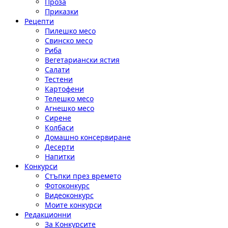
Проза
Приказки
Рецепти
Пилешко месо
Свинско месо
Риба
Вегетариански ястия
Салати
Тестени
Картофени
Телешко месо
Агнешко месо
Сирене
Колбаси
Домашно консервиране
Десерти
Напитки
Конкурси
Стъпки през времето
Фотоконкурс
Видеоконкурс
Моите конкурси
Редакционни
За Конкурсите