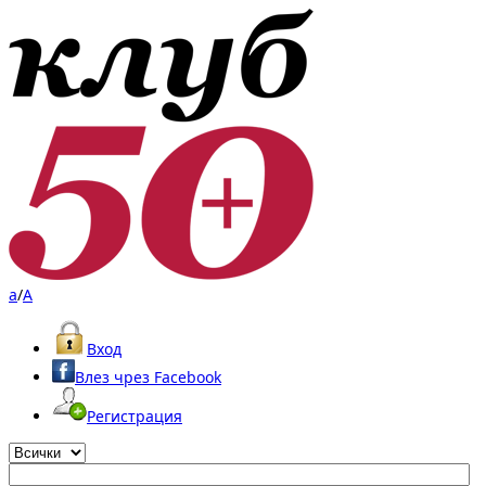
a
/
A
Вход
Влез чрез Facebook
Регистрация