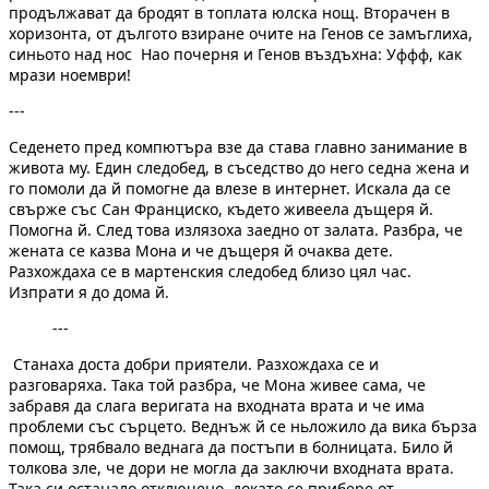
продължават да бродят в топлата юлска нощ. Вторачен в
хоризонта, от дългото взиране очите на Генов се замъглиха,
синьото над нос Нао почерня и Генов въздъхна: Уффф, как
мрази ноември!
---
Седенето пред компютъра взе да става главно занимание в
живота му. Един следобед, в съседство до него седна жена и
го помоли да й помогне да влезе в интернет. Искала да се
свърже със Сан Франциско, където живеела дъщеря й.
Помогна й. След това излязоха заедно от залата. Разбра, че
жената се казва Мона и че дъщеря й очаква дете.
Разхождаха се в мартенския следобед близо цял час.
Изпрати я до дома й.
---
Станаха доста добри приятели. Разхождаха се и
разговаряха. Така той разбра, че Мона живее сама, че
забравя да слага веригата на входната врата и че има
проблеми със сърцето. Веднъж й се ньложило да вика бърза
помощ, трябвало веднага да постъпи в болницата. Било й
толкова зле, че дори не могла да заключи входната врата.
Така си останало отключено, докато се прибере от