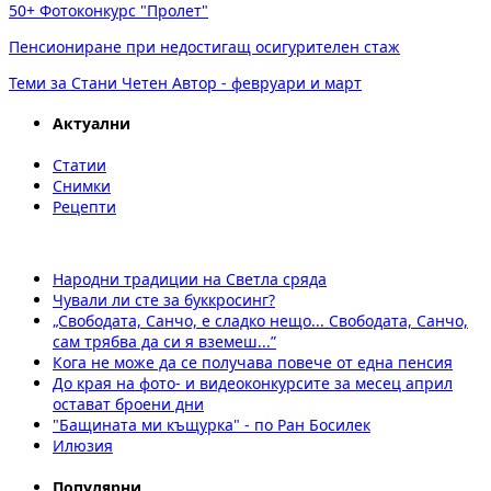
50+ Фотоконкурс "Пролет"
Пенсиониране при недостигащ осигурителен стаж
Теми за Стани Четен Автор - февруари и март
Актуални
Статии
Снимки
Рецепти
Народни традиции на Светла сряда
Чували ли сте за буккросинг?
„Свободата, Санчо, е сладко нещо... Свободата, Санчо,
сам трябва да си я вземеш...”
Кога не може да се получава повече от една пенсия
До края на фото- и видеоконкурсите за месец април
остават броени дни
"Бащината ми къщурка" - по Ран Босилек
Илюзия
Популярни