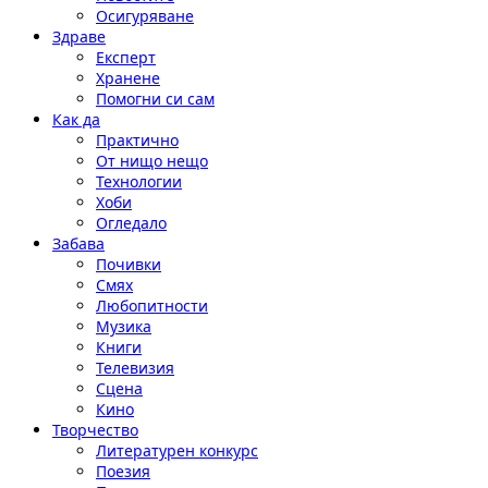
Осигуряване
Здраве
Експерт
Хранене
Помогни си сам
Как да
Практично
От нищо нещо
Технологии
Хоби
Огледало
Забава
Почивки
Смях
Любопитности
Музика
Книги
Телевизия
Сцена
Кино
Творчество
Литературен конкурс
Поезия