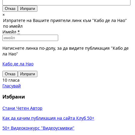
Отказ
×
Изпратете на Вашите приятели линк към "Кабо де ла Нао"
по имейл
Имейл
*
Натиснете линка по-долу, за да видите публикация "Кабо де
ла Нао"
Кабо де ла Нао
Отказ
Изпрати
10 гласа
Гласувай
Избрани
Стани Четен Автор
Как да качим публикация на сайта Клуб 50+
50+ Видеоконкурс "Видеоусмивки"