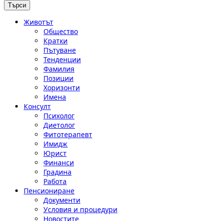
Животът
Общество
Кратки
Пътуване
Тенденции
Фамилия
Позиции
Хоризонти
Имена
Консулт
Психолог
Диетолог
Фитотерапевт
Имидж
Юрист
Финанси
Градина
Работа
Пенсиониране
Документи
Условия и процедури
Новостите