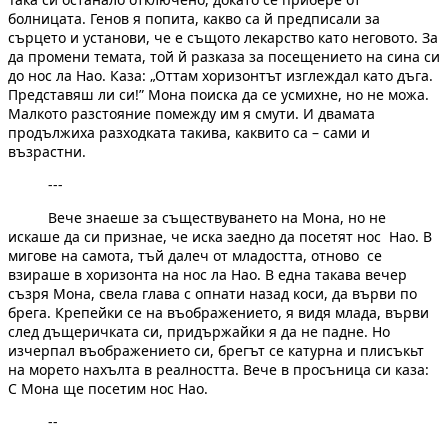
болницата. Генов я попита, какво са й предписали за
сърцето и установи, че е същото лекарство като неговото. За
да промени темата, той й разказа за посещението на сина си
до нос ла Нао. Каза: „Оттам хоризонтът изглеждал като дъга.
Представяш ли си!” Мона поиска да се усмихне, но не можа.
Малкото разстояние помежду им я смути. И двамата
продължиха разходката такива, каквито са – сами и
възрастни.
---
Вече знаеше за съществуването на Мона, но не
искаше да си признае, че иска заедно да посетят нос Нао. В
мигове на самота, тъй далеч от младостта, отново се
взираше в хоризонта на нос ла Нао. В една такава вечер
съзря Мона, свела глава с опнати назад коси, да върви по
брега. Крепейки се на въображението, я видя млада, върви
след дъщеричката си, придържайки я да не падне. Но
изчерпал въображението си, брегът се катурна и плисъкьт
на морето нахълта в реалността. Вече в просъница си каза:
С Мона ще посетим нос Нао.
--