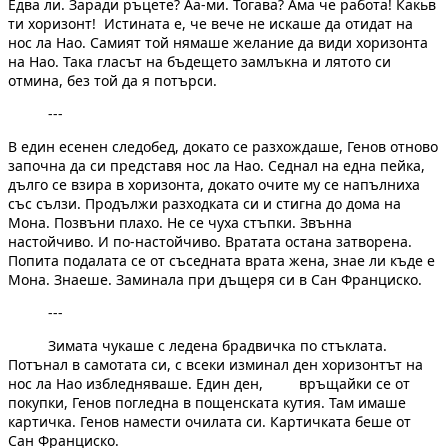
Едва ли. Заради ръцете? Аа-ми. Тогава? Ама че работа! Какьв
ти хоризонт! Истината е, че вече не искаше да отидат на
нос ла Нао. Самият той нямаше желание да види хоризонта
на Нао. Така гласът на бъдещето замлъкна и лятото си
отмина, без той да я потърси.
---
В един есенен следобед, докато се разхождаше, Генов отново
започна да си представя нос ла Нао. Седнал на една пейка,
дълго се взира в хоризонта, докато очите му се напълниха
със сълзи. Продължи разходката си и стигна до дома на
Мона. Позвъни плахо. Не се чуха стъпки. Звънна
настойчиво. И по-настойчиво. Вратата остана затворена.
Попита подалата се от съседната врата жена, знае ли къде е
Мона. Знаеше. Заминала при дъщеря си в Сан Франциско.
---
Зимата чукаше с ледена брадвичка по стъклата.
Потънал в самотата си, с всеки изминал ден хоризонтът на
нос ла Нао избледняваше. Един ден, връщайки се от
покупки, Генов погледна в пощенската кутия. Там имаше
картичка. Генов намести очилата си. Картичката беше от
Сан Франциско.