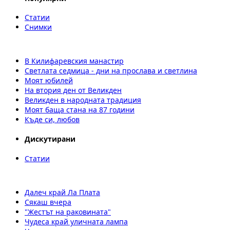
Статии
Снимки
В Килифаревския манастир
Светлата седмица - дни на прослава и светлина
Моят юбилей
На втория ден от Великден
Великден в народната традиция
Моят баща стана на 87 години
Къде си, любов
Дискутирани
Статии
Далеч край Ла Плата
Сякаш вчера
"Жестът на раковината"
Чудеса край уличната лампа