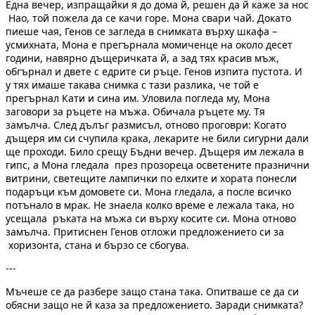
Една вечер, изпращайки я до дома й, решен да й каже за нос
Нао, той пожела да се качи горе. Мона свари чай. Докато
пиеше чая, Генов се загледа в снимката върху шкафа –
усмихната, Мона е прегърнала момиченце на около десет
години, навярно дъщеричката й, а зад тях красив мъж,
обгърнал и двете с едрите си ръце. Генов изпита пустота. И
у тях имаше такава снимка с тази разлика, че той е
прегърнал Кати и сина им. Уловила погледа му, Мона
заговори за ръцете на мъжа. Обичала ръцете му. Тя
замълча. След дълъг размисъл, отново проговри: Когато
дъщеря им си счупила крака, лекарите не били сигурни дали
ще проходи. Било срещу Бъдни вечер. Дъщеря им лежала в
гипс, а Мона гледала през прозореца осветените празнични
витрини, светещите лампички по елхите и хората понесли
подаръци към домовете си. Мона гледала, а после всичко
потънало в мрак. Не знаела колко време е лежала така, но
усещала ръката на мъжа си върху косите си. Мона отново
замълча. Притиснен Генов отложи предложението си за
хоризонта, стана и бързо се сбогува.
---
Мъчеше се да разбере защо стана така. Опитваше се да си
обясни защо не й каза за предложението. Заради снимката?