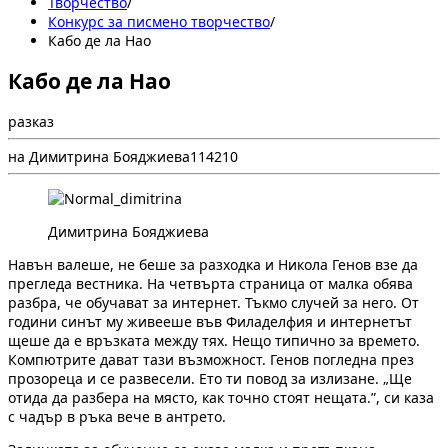
Творчество
/
Конкурс за писмено творчество
/
Кабо де ла Нао
Кабо де ла Нао
разказ
на Димитрина Бояджиева
1
142
10
Димитрина Бояджиева
Навън валеше, не беше за разходка и Никола Генов взе да
прегледа вестника. На четвърта страница от малка обява
разбра, че обучават за интернет. Тъкмо случей за него. От
години синът му живееше във Филаделфия и интернетът
щеше да е връзката между тях. Нещо типично за времето.
Компютрите дават тази възможност. Генов погледна през
прозореца и се развесели. Ето ти повод за излизане. „Ще
отида да разбера на място, как точно стоят нещата.”, си каза
с чадър в ръка вече в антрето.