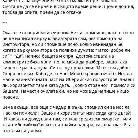
Заличката за обучение се оказа малка и претъпкана.
Смяташе да се върне и в същото време реши: щом е дошъл,
трябва да опита, преди да се откаже.
---
Оказа се възприемчив ученик. Не си спомняше, какво точно
беше написал върху клавиатурата сам, без помощта на
инструктора, но си спомняше ясно, колко изненадан бе,
когато върху монитора се появиха думите: “Татко, добре ли
си? ” “Да”, написа бащата и спря. Достойнствата на
компютрите бяха явни, но не можа да разбере, защо така
силно се развълнува. Синът му продължи: “И аз съм добре.
Скоро посетих Кабо де ла Нао. Много красиво място. Нос ла
Нао е най-източната част на Иберийския полуостров. Знаеш
ли, хоризонтът там е като дъга. „Колко странно!”, помисли си
бащата. Намести очилата си, но не можа да напише нищо
повече.
Вече вкъщи, все още с чадър в ръка, спомнил си за нос ла
Нао, си помисли: Защо ли хоризонтът изглежда като дъга?!
И какъв ли дъжд вали там, синкав средиземноморски, или
жълт иберийски? и, изтръсквайки чадъра, каза на глас: Е, аз
пък съм си у дома.