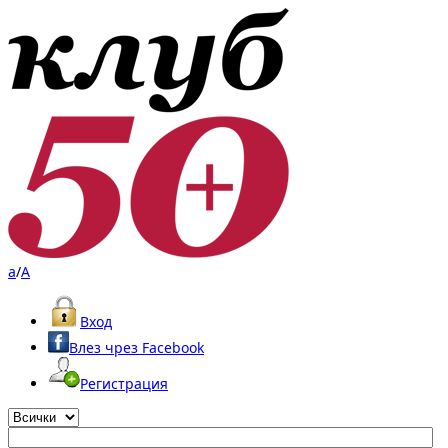
a
/
A
Вход
Влез чрез Facebook
Регистрация