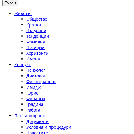
Животът
Общество
Кратки
Пътуване
Тенденции
Фамилия
Позиции
Хоризонти
Имена
Консулт
Психолог
Диетолог
Фитотерапевт
Имидж
Юрист
Финанси
Градина
Работа
Пенсиониране
Документи
Условия и процедури
Новостите