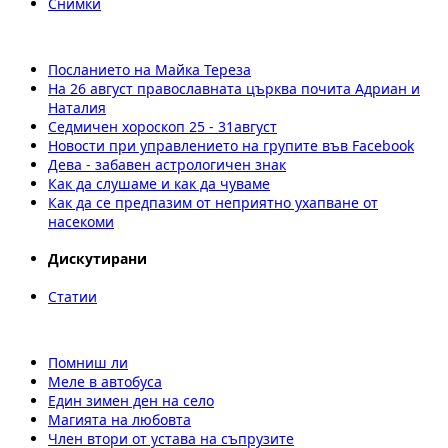
Снимки
Посланието на Майка Тереза
На 26 август православната църква почита Адриан и
Наталия
Седмичен хороскоп 25 - 31август
Новости при управлението на групите във Facebook
Дева - забавен астрологичен знак
Как да слушаме и как да чуваме
Как да се предпазим от неприятно ухапване от
насекоми
Дискутирани
Статии
Помниш ли
Меле в автобуса
Един зимен ден на село
Магията на любовта
Член втори от устава на съпрузите