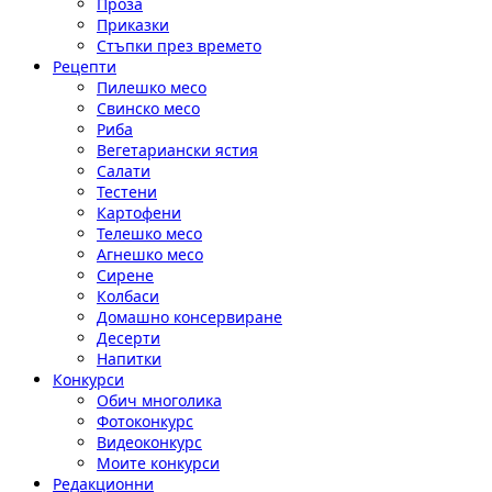
Проза
Приказки
Стъпки през времето
Рецепти
Пилешко месо
Свинско месо
Риба
Вегетариански ястия
Салати
Тестени
Картофени
Телешко месо
Агнешко месо
Сирене
Колбаси
Домашно консервиране
Десерти
Напитки
Конкурси
Обич многолика
Фотоконкурс
Видеоконкурс
Моите конкурси
Редакционни