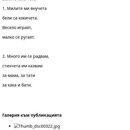
1. Милите ми внучета
бели са кокичета.
Весело играят,
малко се ругаят.
2. Много им се радвам,
стихчета им казвам:
за мама, за тати
за кака и бати.
Галерия към публикацията