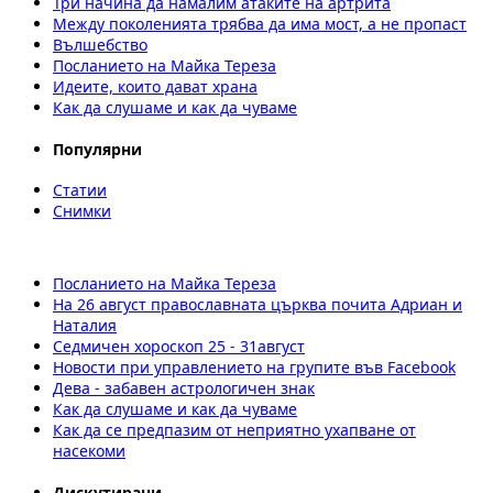
Три начина да намалим атаките на артрита
Между поколенията трябва да има мост, а не пропаст
Вълшебство
Посланието на Майка Тереза
Идеите, които дават храна
Как да слушаме и как да чуваме
Популярни
Статии
Снимки
Посланието на Майка Тереза
На 26 август православната църква почита Адриан и
Наталия
Седмичен хороскоп 25 - 31август
Новости при управлението на групите във Facebook
Дева - забавен астрологичен знак
Как да слушаме и как да чуваме
Как да се предпазим от неприятно ухапване от
насекоми
Дискутирани