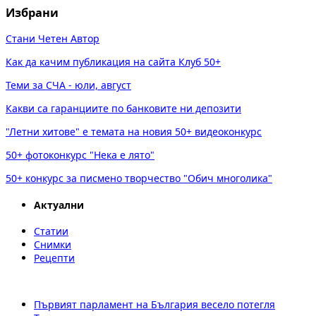
Избрани
Стани Четен Автор
Как да качим публикация на сайта Клуб 50+
Теми за СЧА - юли, август
Какви са гаранциите по банковите ни депозити
"Летни хитове" е темата на новия 50+ видеоконкурс
50+ фотоконкурс "Нека е лято"
50+ конкурс за писмено творчество "Обич многолика"
Актуални
Статии
Снимки
Рецепти
Първият парламент на България весело потегля