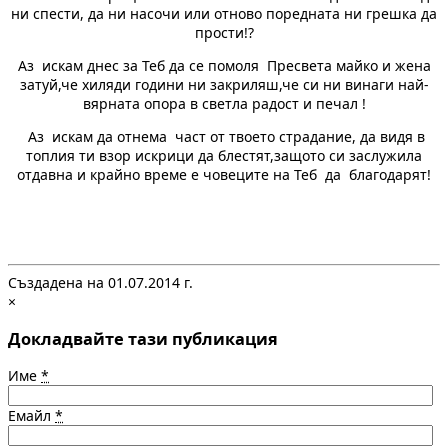
ни спести, да ни насочи или отново поредната ни грешка да
прости!?
Аз искам днес за Теб да се помоля Пресвета майко и жена
затуй,че хиляди години ни закриляш,че си ни винаги най-
вярната опора в светла радост и печал !
Аз искам да отнема част от твоето страдание, да видя в
топлия ти взор искрици да блестят,защото си заслужила
отдавна и крайно време е човеците на Теб да благодарят!
Създадена на 01.07.2014 г.
×
Докладвайте тази публикация
Име
*
Емайл
*