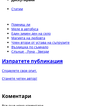
Статии
Помниш ли
Меле в автобуса
Един зимен ден на село
Магията на любовта
Член втори от устава на съпрузите
Въздишка по съмнало
Слънце , Луна , Звезди
Изпратете публикация
Споделете своя опит.
Станете четен автор!
Коментари
Все още няма коментари