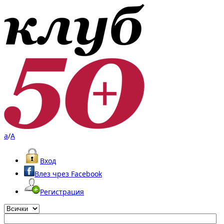
a
/
A
Вход
Влез чрез Facebook
Регистрация