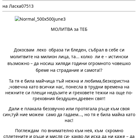
на Ласка
0
75
13
MОЛИТВА за ТЕБ
Докосвам леко образа ти бледен, събрал в себе си
молитвите на милион лица, та... колко ли е – истински
възможно – да носиш хиляди години огромното човешко
бреме на страдание и самота!?
Та тя е била майчица тъй нежна и любима,безкористна
,човечна като всички нас, понесла в трудни времена на
нежните си плещи недъзите и греховете тежки на още по-
греховния бездушен,древен свят!
Дали е плакала беззвучно или протягала ръце към своя
син,туй ние можем само да гадаем..., но тя е била майка като
нас!
Поглеждам по внимателно към нея, към скромно
сплетените и ръце и мисля си- какво ли иска да ни каже – да