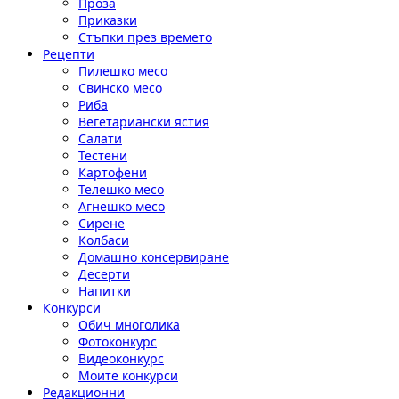
Проза
Приказки
Стъпки през времето
Рецепти
Пилешко месо
Свинско месо
Риба
Вегетариански ястия
Салати
Тестени
Картофени
Телешко месо
Агнешко месо
Сирене
Колбаси
Домашно консервиране
Десерти
Напитки
Конкурси
Обич многолика
Фотоконкурс
Видеоконкурс
Моите конкурси
Редакционни