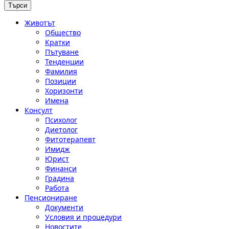
Животът
Общество
Кратки
Пътуване
Тенденции
Фамилия
Позиции
Хоризонти
Имена
Консулт
Психолог
Диетолог
Фитотерапевт
Имидж
Юрист
Финанси
Градина
Работа
Пенсиониране
Документи
Условия и процедури
Новостите