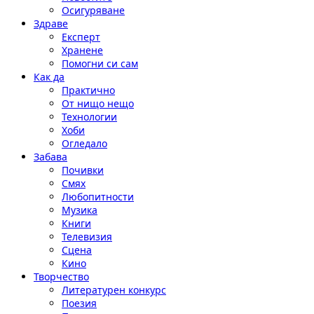
Осигуряване
Здраве
Експерт
Хранене
Помогни си сам
Как да
Практично
От нищо нещо
Технологии
Хоби
Огледало
Забава
Почивки
Смях
Любопитности
Музика
Книги
Телевизия
Сцена
Кино
Творчество
Литературен конкурс
Поезия