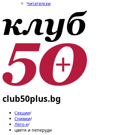
Читателски
club50plus.bg
Секции
/
Снимки
/
Лято е
/
цветя и пеперуди