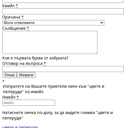
Емайл
*
Причина
*
Съобщение
*
Коя е първата буква от азбуката?
Отговор на въпроса
*
Отказ
×
Изпратете на Вашите приятели линк към "цветя и
пеперуди" по имейл
Имейл
*
Натиснете линка по-долу, за да видите снимка "цветя и
пеперуди"
цветя и пеперуди