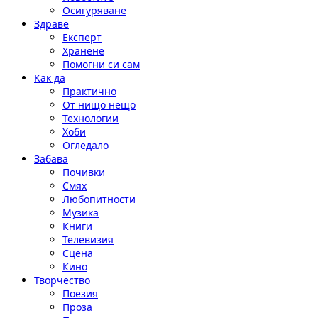
Осигуряване
Здраве
Експерт
Хранене
Помогни си сам
Как да
Практично
От нищо нещо
Технологии
Хоби
Огледало
Забава
Почивки
Смях
Любопитности
Музика
Книги
Телевизия
Сцена
Кино
Творчество
Поезия
Проза