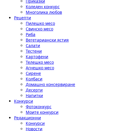
Приказки
Коледен конкурс
Многолика любов
Рецепти
Пилешко месо
Свинско месо
Риба
Вегетариански ястия
Салати
Тестени
Картофени
Телешко месо
Агнешко месо
Сирене
Колбаси
Домашно консервиране
Десерти
Напитки
Конкурси
Фотоконкурс
Моите конкурси
Редакционни
Конкурси
Новости