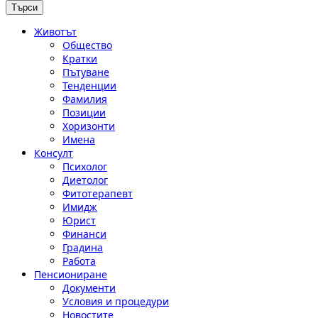
Животът
Общество
Кратки
Пътуване
Тенденции
Фамилия
Позиции
Хоризонти
Имена
Консулт
Психолог
Диетолог
Фитотерапевт
Имидж
Юрист
Финанси
Градина
Работа
Пенсиониране
Документи
Условия и процедури
Новостите