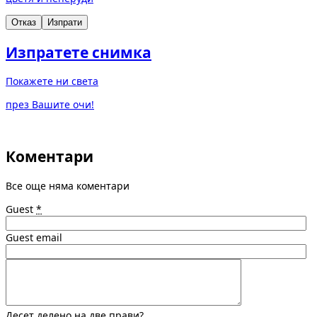
Отказ
Изпрати
Изпратете снимка
Покажете ни света
през Вашите очи!
Коментари
Все още няма коментари
Guest
*
Guest email
Десет делено на две прави?