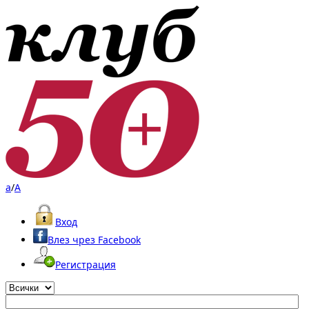
a
/
A
Вход
Влез чрез Facebook
Регистрация