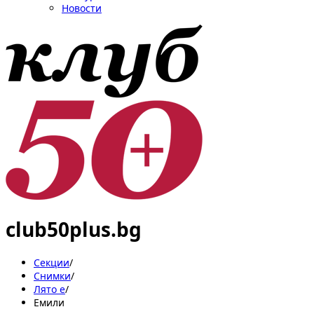
Новости
club50plus.bg
Секции
/
Снимки
/
Лято е
/
Емили