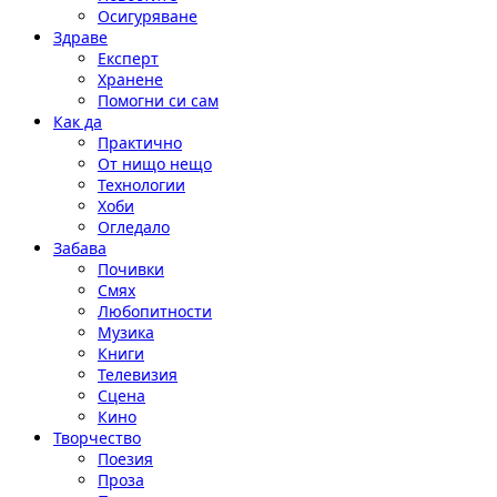
Осигуряване
Здраве
Експерт
Хранене
Помогни си сам
Как да
Практично
От нищо нещо
Технологии
Хоби
Огледало
Забава
Почивки
Смях
Любопитности
Музика
Книги
Телевизия
Сцена
Кино
Творчество
Поезия
Проза