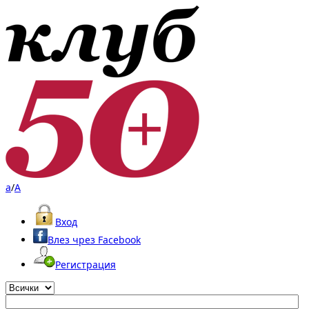
a
/
A
Вход
Влез чрез Facebook
Регистрация