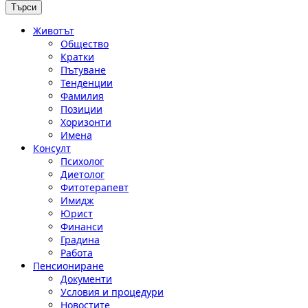
Животът
Общество
Кратки
Пътуване
Тенденции
Фамилия
Позиции
Хоризонти
Имена
Консулт
Психолог
Диетолог
Фитотерапевт
Имидж
Юрист
Финанси
Градина
Работа
Пенсиониране
Документи
Условия и процедури
Новостите