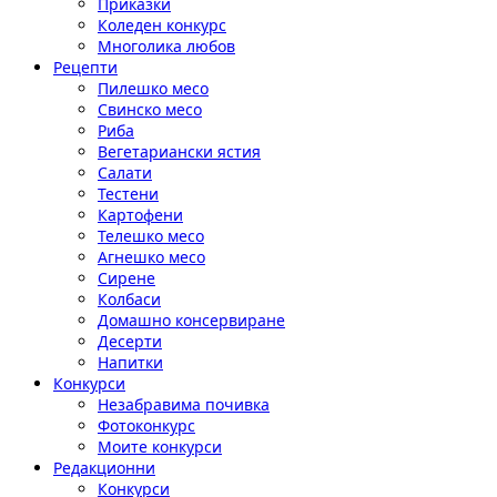
Приказки
Коледен конкурс
Многолика любов
Рецепти
Пилешко месо
Свинско месо
Риба
Вегетариански ястия
Салати
Тестени
Картофени
Телешко месо
Агнешко месо
Сирене
Колбаси
Домашно консервиране
Десерти
Напитки
Конкурси
Незабравима почивка
Фотоконкурс
Моите конкурси
Редакционни
Конкурси