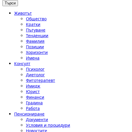
Животът
Общество
Кратки
Пътуване
Тенденции
Фамилия
Позиции
Хоризонти
Имена
Консулт
Психолог
Диетолог
Фитотерапевт
Имидж
Юрист
Финанси
Градина
Работа
Пенсиониране
Документи
Условия и процедури
Новостите