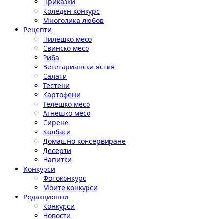
Приказки
Коледен конкурс
Многолика любов
Рецепти
Пилешко месо
Свинско месо
Риба
Вегетариански ястия
Салати
Тестени
Картофени
Телешко месо
Агнешко месо
Сирене
Колбаси
Домашно консервиране
Десерти
Напитки
Конкурси
Фотоконкурс
Моите конкурси
Редакционни
Конкурси
Новости