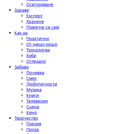
Осигуряване
Здраве
Експерт
Хранене
Помогни си сам
Как да
Практично
От нищо нещо
Технологии
Хоби
Огледало
Забава
Почивки
Смях
Любопитности
Музика
Книги
Телевизия
Сцена
Кино
Творчество
Поезия
Проза