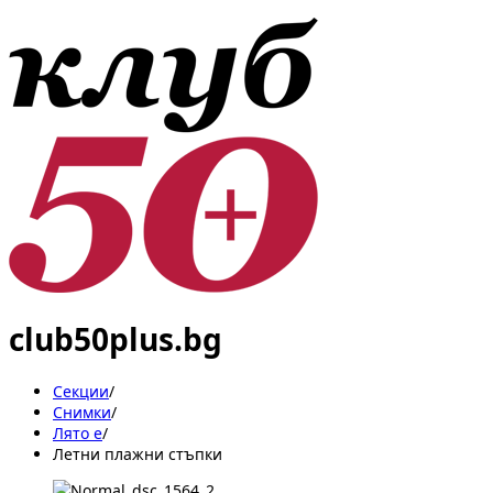
club50plus.bg
Секции
/
Снимки
/
Лято е
/
Летни плажни стъпки