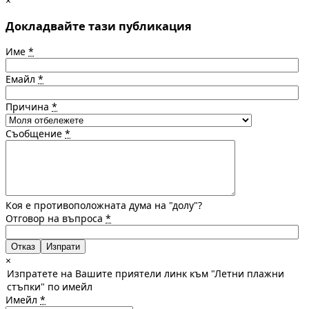
×
Докладвайте тази публикация
Име
*
Емайл
*
Причина
*
Съобщение
*
Коя е противоположната дума на "долу"?
Отговор на въпроса
*
Отказ
×
Изпратете на Вашите приятели линк към "Летни плажни
стъпки" по имейл
Имейл
*