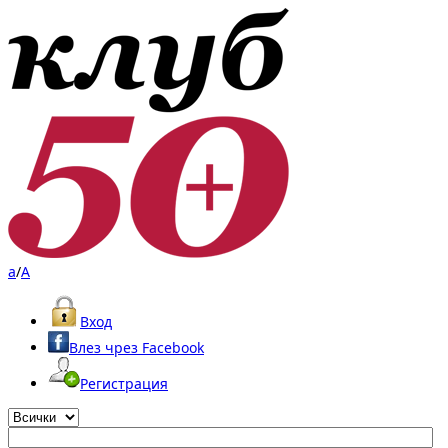
a
/
A
Вход
Влез чрез Facebook
Регистрация